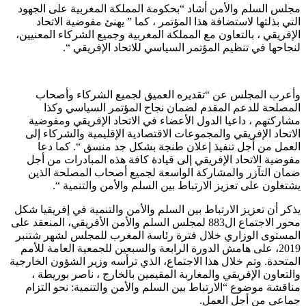
مجلس السلم والأمن أشاد “بحكومة المملكة المغربية على الجهود
التي بذلتها لاستضافة هذا المؤتمر ، كما ” يهنئ مفوضية الاتحاد
الإفريقي ، بالتعاون مع المملكة المغربية وجميع الشركاء المعنيين،
لنجاحها في تنظيم المؤتمر السياسي للاتحاد الإفريقي “.
وأعرب المجلس عن “تقديره العميق لجميع الشركاء وأصحاب
المصلحة للدعم المقدم لضمان نجاح المؤتمر السياسي وكذا
مشاركتهم ، داعيا الدول الأعضاء في الاتحاد الإفريقي ومفوضية
الاتحاد الإفريقي والمجموعات الاقتصادية الإقليمية والشركاء إلى
العمل من أجل تنفيذ إعلان طنجة بشكل جد منسق “. كما دعا
مفوضية الاتحاد الإفريقي إلى قيادة كافة هذه المبادرات من أجل
ضمان التآزر والمشاركة الواسعة لجميع أصحاب المصلحة الذين
يشتغلون على تعزيز الارتباط بين السلم والأمن والتنمية “.
يذكر أن تعزيز الارتباط بين السلم والأمن والتنمية في إفريقيا شكل
محور الاجتماع ال883 لمجلس السلم والأمن الأفريقي، المنعقد على
المستوى الوزاري خلال فترة رئاسة المغرب للمجلس لشهر شتنبر
2019، على هامش الدورة الرابعة والسبعين للجمعية العامة للأمم
المتحدة. وتم خلال هذا الاجتماع، الذي ترأسه وزير الشؤون الخارجية
والتعاون الإفريقي والمغاربة المقيمين بالخارج ، ناصر بوريطة ،
مناقشة موضوع “الارتباط بين السلم والأمن والتنمية: نحو التزام
جماعي من أجل العمل.