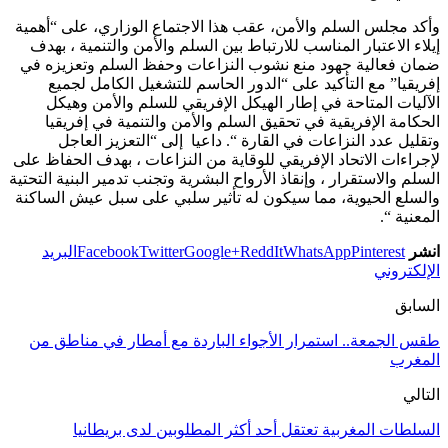
وأكد مجلس السلم والأمن، عقب هذا الاجتماع الوزاري، على “أهمية
إيلاء الاعتبار المناسب للارتباط بين السلم والأمن والتنمية ، بهدف
ضمان فعالية جهود منع نشوب النزاعات وحفظ السلم وتعزيزه في
إفريقيا” مع التأكيد على “الدور الحاسم للتشغيل الكامل لجميع
الآليات المتاحة في إطار الهيكل الإفريقي للسلم والأمن وهيكل
الحكامة الإفريقية في تحقيق السلم والأمن والتنمية في إفريقيا
وتقليل عدد النزاعات في القارة “. داعيا إلى “التعزيز العاجل
لإجراءات الاتحاد الإفريقي للوقاية من النزاعات ، بهدف الحفاظ على
السلم والاستقرار ، وإنقاذ الأرواح البشرية وتجنب تدمير البنية التحتية
والسلع الحيوية، مما سيكون له تأثير سلبي على سبل عيش الساكنة
المعنية “.
انشر
Pinterest
WhatsApp
ReddIt
Google+
Twitter
Facebook
البريد
الإلكتروني
السابق
طقس الجمعة.. استمرار الأجواء الباردة مع أمطار في مناطق من
المغرب
التالي
السلطات المغربية تعتقل أحد أكثر المطلوبين لدى بريطانيا