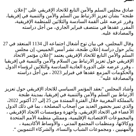
صادق مجلس السلم والأمن التابع للاتحاد الإفريقي على “إعلان
طنجة” بشأن تعزيز الارتباط بين السلم والأمن والتنمية في إفريقيا،
وقرر عرضه على القمة السادسة والثلاثين للمنظمة الإفريقية،
المقرر عقدها في منتصف فبراير الجاري، من أجل دراسته
والمصادقة عليه.
وقال المجلس، في بيان توج أشغال اجتماعه ال 1134 المنعقد في 27
يناير حول دراسة إعلان طنجة، نشر أمس الخميس، إن مجلس
السلم والأمن التابع للاتحاد الإفريقي يعتمد “إعلان مؤتمر الاتحاد
الإفريقي حول تعزيز الارتباط بين السلام والأمن والتنمية في إفريقيا
، وقرر عرضه على الدورة العادية السادسة والثلاثين لرؤساء الدول
والحكومات المزمع عقدها في فبراير 2023 ، من أجل دراسته
والمصادقة عليه”.
وأشاد المجلس “بعقد المؤتمر السياسي للاتحاد الإفريقي حول تعزيز
الارتباط بين السلم والأمن والتنمية في إفريقيا، بمدينة طنجة
بالمملكة المغربية خلال الفترة الممتدة من 25 إلى 27 أكتوبر 2022،
والذي تميز بحضور العديد من أصحاب المصلحة ، بما في ذلك الدول
الأعضاء في الاتحاد الإفريقي، وأجهزة ومؤسسات الاتحاد الإفريقي ،
والمجموعات الاقتصادية الإقليمية، وممثلي منظمة الأمم المتحدة
ووكالاتها، ومنظمات المجتمع المدني ، والأوساط الأكاديمية ،
والمهنيين ، ومجموعات الشباب والنساء، والشركاء التنمويين “.