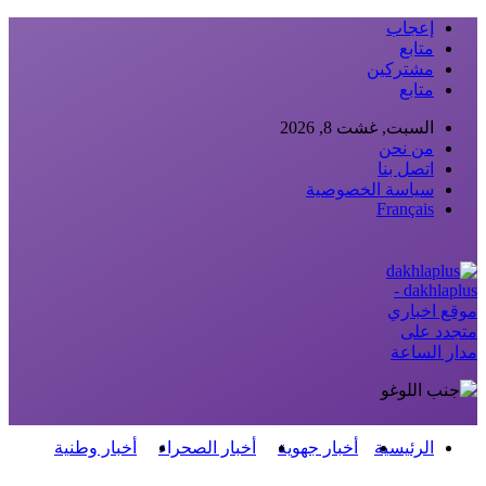
إعجاب
متابع
مشتركين
متابع
السبت, غشت 8, 2026
من نحن
اتصل بنا
سياسة الخصوصية
Français
dakhlaplus -
موقع اخباري
متجدد على
مدار الساعة
الرئيسية
أخبار جهوية
أخبار الصحراء
أخبار وطنية