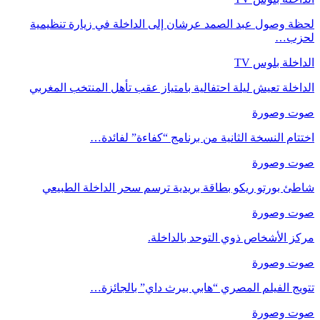
لحظة وصول عبد الصمد عرشان إلى الداخلة في زيارة تنظيمية
لحزب…
الداخلة بلوس TV
الداخلة تعيش ليلة احتفالية بامتياز عقب تأهل المنتخب المغربي
صوت وصورة
اختتام النسخة الثانية من برنامج “كفاءة” لفائدة…
صوت وصورة
شاطئ بورتو ريكو بطاقة بريدية ترسم سحر الداخلة الطبيعي
صوت وصورة
مركز الأشخاص ذوي التوحد بالداخلة.
صوت وصورة
تتويج الفيلم المصري “هابي بيرث داي” بالجائزة…
صوت وصورة