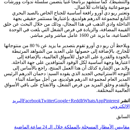
والتنشيط)، كما ستشهد برنامجا غنيا يتضمن سلسلة ندوات وورشات
موضوعاتية ولقاءات للأعمال.
وتعتبر ريو دي أورو رافعة أساسية للجناح الخاص بالصيد البحري
التابع لمجموعة الدرهم هولدينغ، بإعتبارها مستثمر حقيقي بجهة
الداخلة وادي الذهب في هذا المجال، وذلك من خلال البحث عن خلق
القيمة المضافة، والزيادة في فرص الشغل التي بلغت في الوحدة
الصناعية، ما يزيد عن 1600 عامل مباشر وغير مباشر.
ويلاحظ أن ريو دي أورو تقوم بتصدير ما يزيد عن % 80 من منتوجاتها
للخارج، بالإضافة إلى حصولها على العديد من الشواهد المرتبطة
بالجودة والقدرة على الدخول للأسواق العالمية، بالإضافة إلى
اعتبارها وجهة أساسية لكل الوفود المتوافدين على جهة الداخلة.
ولابد من الإشارة كذلك أن هذا العمل المنتج، راجع بالأساس إلى
التوجه الاستراتيجي الجديد الذي يقوده السيد: دحمان الدرهم الرئيس
المدير العام لمجموعة الدرهم هولدينغ، من أجل مواصلة البناء
والتقدم وخلق المزيد من فرص الشغل، والانفتاح على باقي الأسواق
العالمية المختلفة.
انشر
Pinterest
WhatsApp
ReddIt
Google+
Twitter
Facebook
البريد
الإلكتروني
السابق
مقاييس الأمطار المسجلة بالمملكة خلال الـ 24 ساعة الماضية