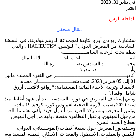
في
يناير 31, 2023
انشر
الداخلة بلوس :
مقال صحفي
ستشارك ريو دي أورو التابعة لمجموعة الدرهم هولدينغ، في النسخة
السادسة من المعرض الدولي “اليوتيس، “HALIEUTIS ، والذي
ينظم تحت الرعاية الساميــــــــــــــة
لصــــــــــــــــــــــــــــــــاحب الجـــــــــــــــلالة الملك
محمـــــــــــــــد السادس نصــــــــــــــره الله
وأيــــــــــــــــــــــد، بمدينة
أكاديــــــــــــــــــــــــــــــــــــــــــــــر في الفترة الممتدة مابين
01 إلى 05 فبراير 2023، تحت شعــــــــــــــــــــــار: مصايد
الأسماك وتربية الأحياء المائية المستدامة: “روافع لاقتصاد أزرق
شامل وفعال” .
ويأتي إستئناف المعرض في دورته السادسة، بعد أن شهد أنقاطا منذ
سنة 2020 بسبب الأزمة الصحية لفيروس كورنا كوفيد 19 ببلادنا،
ويتميز المعرض بمشاركة العديد من الدول،حيث يلقى اهتماما بالغا
من قبل المهنيين، بإعتبار التظاهرة منصة دولية من أجل النهوض
بقطاع الصيد البحري.
وسيتمحور المعرض حول سبعة أقطاب (المؤسساتي، الدولي،
التثمين والعمليات، الأسطول والمعدات، الابتكار، التنمية المستدامة،