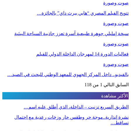
صوت وصورة
تتويج الفيلم المصري “هابي بيرث داي” بالجائزة…
صوت وصورة
سبخة إمليلي جوهرة طبيعية آسرة تعزز جاذبية السياحة البيئية
صوت وصورة
فعاليات الدورة 14 لمهرجان الداخلة الدولي للفيلم
صوت وصورة
بالفيديو.. داخل المركز الجهوي للمعهد الوطني للبحث في الصيد…
السابق
التالي
1 من 118
الأكثر مشاهدة
الطريق السريع تزنيت – الداخلة، الذي أطلق عليه إسم…
نشرة إنذارية..موجة حر وطقس حار وزخات رعدية مع احتمال
تساقط…