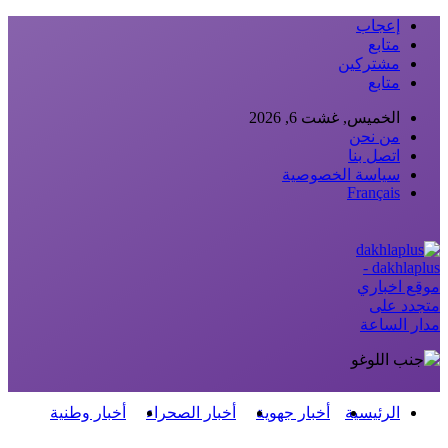
إعجاب
متابع
مشتركين
متابع
الخميس, غشت 6, 2026
من نحن
اتصل بنا
سياسة الخصوصية
Français
dakhlaplus -
موقع اخباري
متجدد على
مدار الساعة
الرئيسية
أخبار جهوية
أخبار الصحراء
أخبار وطنية