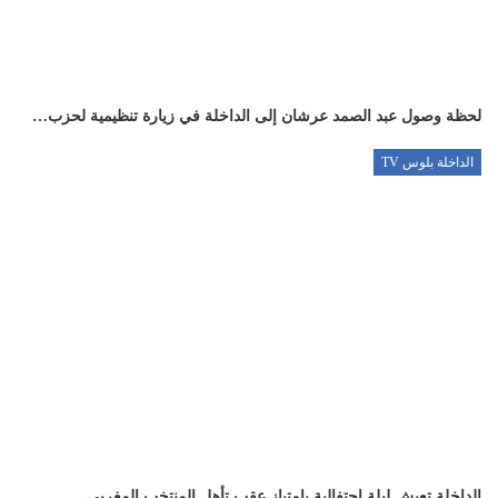
لحظة وصول عبد الصمد عرشان إلى الداخلة في زيارة تنظيمية لحزب…
الداخلة بلوس TV
الداخلة تعيش ليلة احتفالية بامتياز عقب تأهل المنتخب المغربي