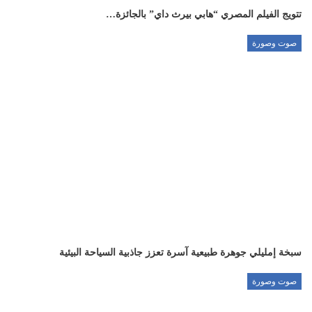
تتويج الفيلم المصري “هابي بيرث داي” بالجائزة…
صوت وصورة
سبخة إمليلي جوهرة طبيعية آسرة تعزز جاذبية السياحة البيئية
صوت وصورة