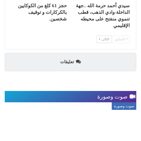
سيدي أحمد حرمة الله ..جهة
حجز 61 كلغ من الكوكايين
الداخلة-وادي الذهب، قطب
بالكركارات و توقيف
تنموي منفتح على محيطه
شخصين.
الإقليمي
السابق
التالي
تعليقات
صوت وصورة
صوت وصورة