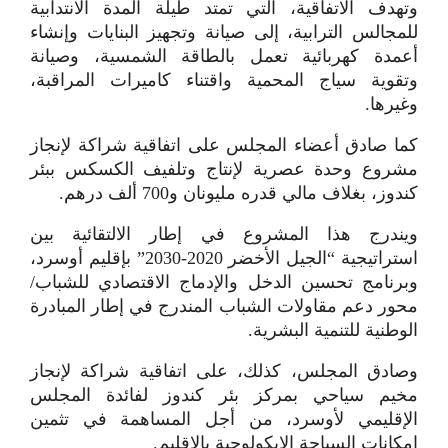
وتهدف الاتفاقية، التي تمتد طيلة المدة الانتدابية
للمجالس الترابية، إلى صيانة وتجهيز البنايات وإنشاء
أعمدة كهربائية تعمل بالطاقة الشمسية، وصيانة
وتقوية سياج المحمية واقتناء كاميرات المراقبة،
وغيرها.
كما صادق أعضاء المجلس على اتفاقية شراكة لإنجاز
مشروع وحدة عصرية لإنتاج وتلفيف الكسكس ببئر
كندوز، بغلاف مالي قدره مليونان و700 ألف درهم.
ويندرج هذا المشروع في إطار الالتقائية بين
استراتيجية “الجيل الأخضر 2020-2030” بإقليم أوسرد،
وبرنامج تحسين الدخل والإدماج الاقتصادي للشباب/
محور دعم مقاولات الشباب المندرج في إطار المبادرة
الوطنية للتنمية البشرية.
وصادق المجلس، كذلك، على اتفاقية شراكة لإنجاز
مخيم سياحي بمركز بئر كندوز لفائدة المجلس
الإقليمي لأوسرد، من أجل المساهمة في تثمين
إمكانات السياحة الإيكولوجية بالإقليم.