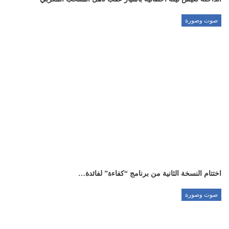
صوت وصورة
اختتام النسخة الثانية من برنامج “كفاءة” لفائدة…
صوت وصورة