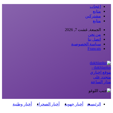
إعجاب
متابع
مشتركين
متابع
الجمعة, غشت 7, 2026
من نحن
اتصل بنا
سياسة الخصوصية
Français
dakhlaplus -
موقع اخباري
متجدد على
مدار الساعة
الرئيسية
أخبار جهوية
أخبار الصحراء
أخبار وطنية