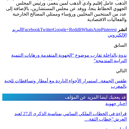
الذهب عامل إقليم وادي الذهب لمين بنعمر، ورئيس المجلس
الجهوي الخطاط ينجا، ووفد عن مجلس المستشارين، بالإضافة إلى
عدد من المنتخبين المحليين ورؤساء وممثلي المصالح الخارجية
والفعاليات الاقتصادية
انشر
Pinterest
WhatsApp
ReddIt
Google+
Twitter
Facebook
البريد
الإلكتروني
السابق
ندوة بالداخلة تقارب موضوع “الجهوية المتقدمة ورهانات التنمية
الترابية المندمجة”
التالي
طقس الجمعة.. استمرار الأجواء الباردة مع أمطار وتساقطات ثلجية
بالمغرب
قد يعجبك ايضا
المزيد عن المؤلف
أخبار جهوية
قراءة في الخطاب الملكي السامي بمناسبة الذكرى الـ27 لعيد
العرش”خطاب الثقة…