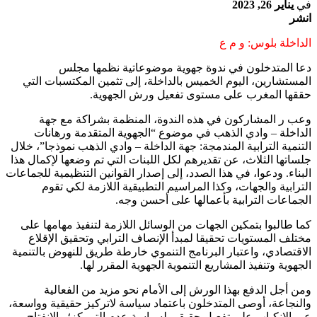
في
يناير 26, 2023
انشر
الداخلة بلوس: و م ع
دعا المتدخلون في ندوة جهوية موضوعاتية نظمها مجلس
المستشارين، اليوم الخميس بالداخلة، إلى تثمين المكتسبات التي
حققها المغرب على مستوى تفعيل ورش الجهوية.
وعب ر المشاركون في هذه الندوة، المنظمة بشراكة مع جهة
الداخلة – وادي الذهب في موضوع “الجهوية المتقدمة ورهانات
التنمية الترابية المندمجة: جهة الداخلة – وادي الذهب نموذجا”، خلال
جلساتها الثلاث، عن تقديرهم لكل اللبنات التي تم وضعها لإكمال هذا
البناء. ودعوا، في هذا الصدد، إلى إصدار القوانين التنظيمية للجماعات
الترابية والجهات، وكذا المراسيم التطبيقية اللازمة لكي تقوم
الجماعات الترابية بأعمالها على أحسن وجه.
كما طالبوا بتمكين الجهات من الوسائل اللازمة لتنفيذ مهامها على
مختلف المستويات تحقيقا لمبدأ الإنصاف الترابي وتحقيق الإقلاع
الاقتصادي، واعتبار البرنامج التنموي خارطة طريق للنهوض بالتنمية
الجهوية وتنفيذ المشاريع التنموية الجهوية المقرر لها.
ومن أجل الدفع بهذا الورش إلى الأمام نحو مزيد من الفعالية
والنجاعة، أوصى المتدخلون باعتماد سياسة لاتركيز حقيقية وواسعة،
عبر الانكباب على تفعيل حقيقي لسياسة عدم التمركز؛ والانفتاح