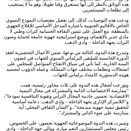
هذه الوثائق بالنظر إلى أنها تستغرق وقتا طويلا، وهو ما لا يستجيب
إلى تطلعات المستثمرين.
ودعت هذه التوصيات، كذلك، إلى تفعيل مقتضيات النموذج التنموي
الخاص بالأقاليم الجنوبية باعتباره المدخل الأساسي للإقلاع الجهوي
بالمنطقة، مع العمل على تثمين الثقافة الحسانية كتراث وطني لا
مادي جدير بالاهتمام، ووضع استراتيجية جهوية جامعة لحماية وصون
التراث بجهة الداخلة – وادي الذهب.
وتندرج هذه الندوة، الثالثة من نوعها، ضمن الأعمال التحضيرية لعقد
الدورة الخامسة للملتقى البرلماني السنوي للجهات في غضون
السنة الجارية، كما تأتي في سياق الانفتاح المتواصل للمجلس على
انشغالات وتطلعات مختلف جهات المملكة، وعمله الدؤوب لتجسيد
هويته الدستورية كامتداد برلماني للجهات.
وتوزعت أشغال هذه الندوة على ثلاث محاور رئيسية، همت
“ممارسة الاختصاصات الذاتية والمشتركة في مجال التنمية
الاقتصادية: تحسين جاذبية المجال الترابي وتقوية التنافسية نموذجا”،
و”اللاتمركز الإداري بجهة الداخلة – وادي الذهب: دعامة أساسية
لتحقيق تنمية جهوية مندمجة”، و”الشأن الثقافي المحلي: أية
ممارسة على ضوء الذاتي والمشترك”.
وتميزت هذه الندوة الموضوعاتية الجهوية بحضور، على الخصوص،
رئيس مجلس المستشارين النعم ميارة، ووالي جهة الداخلة – وادي