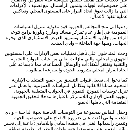
على خصوصيات الجهات وتثمين الرأسمال، مع تصنيف الإكراهات
التي ما زالت تعوق اتخاذ القرار على المستوى المحلي وتعاكس
عملية تنفيذ الأعمال.
ودعوا إلى منح المجالس الجهوية قوة تنفيذية لتنزيل السياسات
العمومية في إطار عدم تمركز مساند ومآزر؛ وبلورة برامج تتوخى
الرفع من جاذبية الاستثمار وتسويق العرض الاستثماري الذي توفره
الجهات، ومنها جهة الداخلة – وادي الذهب.
وحث المتدخلون على تأهيل تمثيليات بعض الإدارات على المستويين
الجهوي والمحلي، والتي مازالت تعاني من غياب الموارد البشرية
والتقنية وتفتقر للكفاءات والوسائل المساعدة، مما لا يساعد على
اتخاذ القرار المحلي بشروط الجودة والسرعة المطلوبة.
كما دعوا إلى تفعيل قنوات التنسيق بين جميع التمثيليات الإدارية
المحلية ضمانا للاتقائية وتكامل السياسات العمومية؛ والعمل على
تنزيل توصيات النموذج التنموي في الجوانب المتعلقة بالجهوية،
وتجويد العمل الإداري اللاممركز باعتبارها مدخلا لتحقيق الجهوية
المتقدمة التي يأملها الجميع.
وحفل النقاش بمجموعة من التوصيات الخاصة بجهة الداخلة – وادي
الذهب، والتي أكدت على ضرورة الانفتاح على خصوصية الجهة
وتثمين رأسمالها الغني في شقيه المادي واللامادي؛ داعية إلى تحيين
وثائق التعمير على مستوى الجهة وإعادة النظر في طريقة صياغة