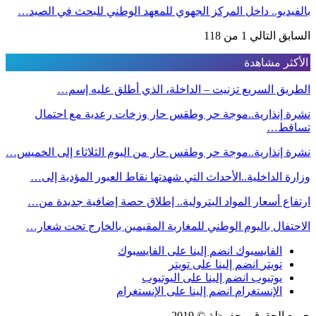
بالفيديو.. داخل المركز الجهوي للمعهد الوطني للبحث في الصيد…
السابق
التالي
1 من 118
الأكثر مشاهدة
الطريق السريع تزنيت – الداخلة، الذي أطلق عليه إسم…
نشرة إنذارية..موجة حر وطقس حار وزخات رعدية مع احتمال
تساقط…
نشرة إنذارية..موجة حر وطقس حار من اليوم الثلاثاء إلى الخميس…
وزارة الداخلية..الأحداث التي شهدتها نقاط العبور المؤدية إلى…
ارتفاع أسعار المواد البترولية.. إطلاق حصة إضافية جديدة من…
الاحتفال باليوم الوطني للمغاربة المقيمين بالخارج تحت شعار…
الفايسبوك
انضم إلينا على الفايسبوك
تويتر
انضم إلينا على تويتر
يوتيوب
انضم إلينا على اليوتيوب
الإنستغرام
انضم إلينا على الإنستغرام
جميع الحقوق محفوظة © 2019