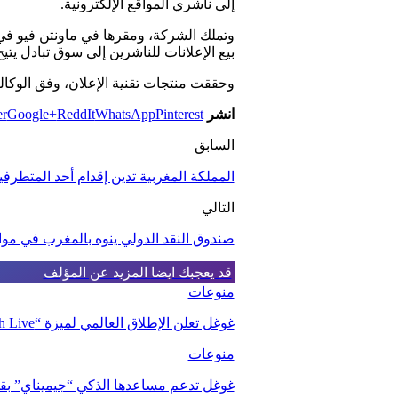
إلى ناشري المواقع الإلكترونية.
وتملك الشركة، ومقرها في ماونتن فيو في و
بيع الإعلانات للناشرين إلى سوق تبادل يتي
وحققت منتجات تقنية الإعلان، وفق الوكالة الإخبارية، حوالي 23 مليار دولار من إجمالي إير
انشر
Pinterest
WhatsApp
ReddIt
Google+
er
السابق
المملكة المغربية تدين إقدام أحد المتطرفي
التالي
صندوق النقد الدولي ينوه بالمغرب في موا
قد يعجبك ايضا
المزيد عن المؤلف
منوعات
غوغل تعلن الإطلاق العالمي لميزة “Search Live” المدعومة بالذكاء الاصطناعي
منوعات
غوغل تدعم مساعدها الذكي “جيميناي” بقدر