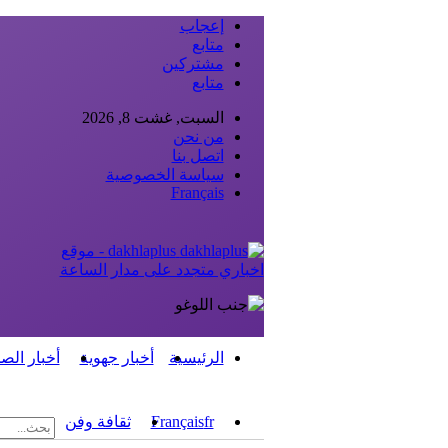
إعجاب
متابع
مشتركين
متابع
السبت, غشت 8, 2026
من نحن
اتصل بنا
سياسة الخصوصية
Français
dakhlaplus - موقع
اخباري متجدد على مدار الساعة
الرئيسية
أخبار جهوية
أخبار الص
fr
Français
ثقافة وفن