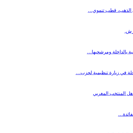
دي الذهب، قطب تنموي…
عية بالداخلة ومرشحيها…
لة في زيارة تنظيمية لحزب…
تأهل المنتخب المغربي
لفائدة…