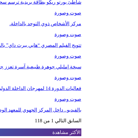
شاطئ بورتو ريكو بطاقة بريدية ترسم سحر
صوت وصورة
مركز الأشخاص ذوي التوحد بالداخلة.
صوت وصورة
تتويج الفيلم المصري “هابي بيرث داي” با
صوت وصورة
سبخة إمليلي جوهرة طبيعية آسرة تعزز جاذب
صوت وصورة
فعاليات الدورة 14 لمهرجان الداخلة الدولي للفيلم
صوت وصورة
بالفيديو.. داخل المركز الجهوي للمعهد ا
السابق
التالي
1 من 118
الأكثر مشاهدة