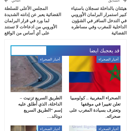
السابق
التالي
هيئتان بالداخلة تسجلان باستياء
المجلس الأعلى للسلطة
كبير استمرار البرلمان الأوروبي
القضائية يعبر عن إدانته الشديدة
في التدخل السافر في الشؤون
لما ورد في قرار البرلمان
الداخلية للمغرب وفي مساطره
الأوروبي من ادعاءات لا تستند
القضائية
على أي أساس من الواقع
قد يعجبك ايضا
المزيد عن المؤلف
أخبار الصحراء
أخبار الصحراء
الصحراء المغربية .. كولومبيا
الطريق السريع تزنيت –
تعلن تغييرا في موقفها
الداخلة، الذي أطلق عليه
وتعترف بسيادة المغرب على
إسم “الطريق السريع
صحرائه.
دونالد…
أخبار الصحراء
أخبار الصحراء