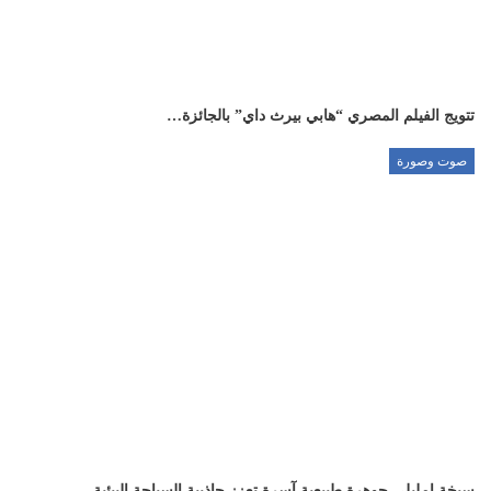
تتويج الفيلم المصري “هابي بيرث داي” بالجائزة…
صوت وصورة
سبخة إمليلي جوهرة طبيعية آسرة تعزز جاذبية السياحة البيئية