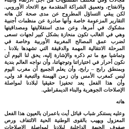
والانفتاح، وتعميق الشراكة المتقدمة مع الاتحاد الأوروبي.
لكن يبقي التساؤل المطروح عن مدى صحة كل هاته
التقارير المزعومة خاصة وأنها صادرة عن منظمات أجنبية
مشكوك في أمرها، وعن مدى استقلاليتها ومصداقيتها
وهي في الغالب تكون منحازة بشكل كبير لجهات تسعى
لضرب عمق المصالح المغربية الأوربية وخاصة في
المرحلة الانتقالية المهمة والدقيقة التي تشهدها بلادنا .
وتماشيا مع ما تم ذكره والإشارة إليه، يحق لنا اليوم أن
نكون أحرار في اختیاراتنا وتوجهاتنا، وأن نواجه العالم بندية
وبمنطق رابح – رابح، وأن يعلم الجميع أن مغرب اليوم
ليس كمغرب الأمس وان زمن الهيمنة والتبعية قد ولي،
وأن هذا الفعل يعد تحفيزا حقيقيا لبلادنا لمواصلة
الإصلاحات الجوهرية والبناء الديمقراطي.
هاته
وعليه يستنكر شباب قبائل أيت باعمران بالعيون هذا الفعل
المعزول ويهيب بالقوى الوطنية الحية الالتفاف ورص
صفوف الجبهة الداخلية لبلادنا لمواصلة الإصلاحات