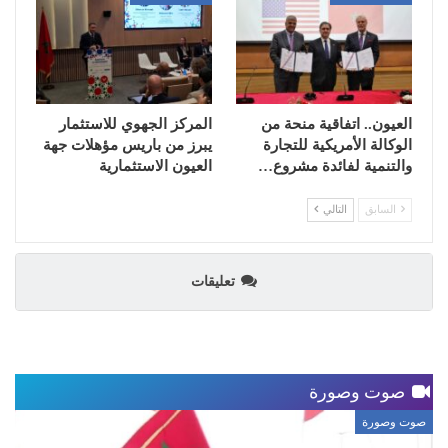
العيون.. اتفاقية منحة من
المركز الجهوي للاستثمار
الوكالة الأمريكية للتجارة
يبرز من باريس مؤهلات جهة
والتنمية لفائدة مشروع…
العيون الاستثمارية
السابق
التالي
تعليقات
صوت وصورة
صوت وصورة