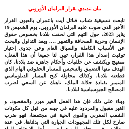
بيان تنديدي بقرار البرلمان الأوروبي
تابعت تنسيقية شباب قبائل أيت باعمران بالعيون القرار
الأخير الذي صوت عليه البرلمان الأوروبي، يوم الخميس 19
يناير 2023، حول التهم التي لحقت بلادنا بخصوص حقوق
الإنسان وحرية الصحافة والتعبير …. وبعد التداول والبحث
عن الأسباب الكاملة والسياق العام وعن جدوى إختيار
توقيت إصدار هذا القرار، تبين لنا جميعا أن هذا الفعل،
ممنهج ويكشف عن خلفيات وأحكام جاهزة ضد بلادنا، كان
الهدف منها التضييق والتبخيس للمسار الحقوقي الهام الذي
قطعته بلادنا، وكذلك محاولة كبح المسار الدبلوماسي
المتميز بقيادة جلالة الملك، ناهيك عن السعي لضرب
المصالح الجيوسياسية لبلادنا.
وبناء على ذلك فإن هذا الفعل الغير مبرر والمقصود، و
الغير مقبول والمردود عليه في جينه من قبل كل مكونات
الشعب المغربي والقوى الحية في مجتمعنا، فهو ضرب
صارخ لكل تلك المجهودات الجبارة التي بذلناها، في عدة
مجالات وفي مختلف المستويات من أجل الارتقاء والبناء