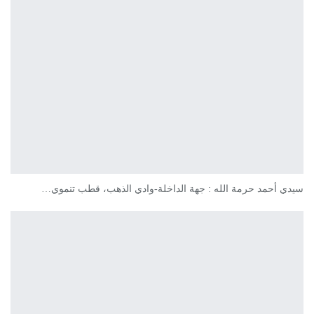
سيدي أحمد حرمة الله : جهة الداخلة-وادي الذهب، قطب تنموي…