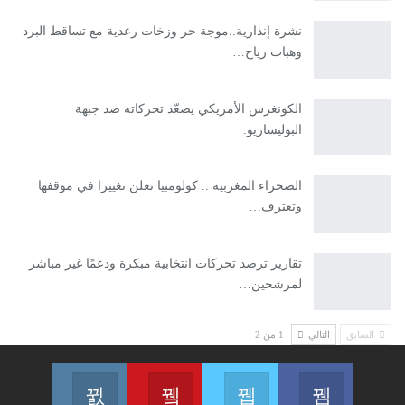
نشرة إنذارية..موجة حر وزخات رعدية مع تساقط البرد
وهبات رياح…
الكونغرس الأمريكي يصعّد تحركاته ضد جبهة
البوليساريو.
الصحراء المغربية .. كولومبيا تعلن تغييرا في موقفها
وتعترف…
تقارير ترصد تحركات انتخابية مبكرة ودعمًا غير مباشر
لمرشحين…
السابق
التالي
1 من 2
انضم إلينا على الفايسبوك
انضم إلينا على تويتر
انضم إلينا على اليوتيوب
انضم إلينا عل