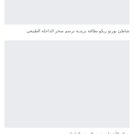
شاطئ بورتو ريكو بطاقة بريدية ترسم سحر الداخلة الطبيعي