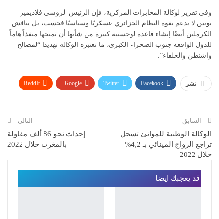
وفي تقرير لوكالة المخابرات المركزية، فإن الرئيس الروسي فلاديمير
بوتين لا يدعم بقوة النظام الجزائري عسكريًا وسياسيًا فحسب، بل يناقش
الكرملين أيضًا إنشاء قاعدة لوجستية كبيرة من شأنها أن تمنحها منفذاً هاماً
للدول الواقعة جنوب الصحراء الكبرى، ما تعتبره الوكالة تهديدا “لمصالح
واشنطن والحلفاء”.
ReddIt
Google+
Twitter
Facebook
انشر
WhatsApp
Pinterest
البريد الإلكتروني
السابق
التالي
الوكالة الوطنية للموانئ تسجل
إحداث نحو 86 ألف مقاولة
تراجع الرواج المينائي بـ 4,2%
بالمغرب خلال 2022
خلال 2022
قد يعجبك ايضا