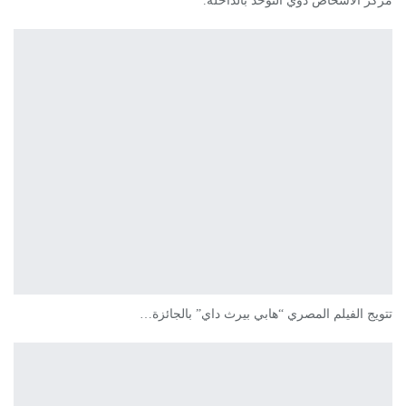
مركز الأشخاص ذوي التوحد بالداخلة.
تتويج الفيلم المصري “هابي بيرث داي” بالجائزة…