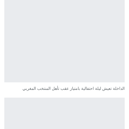
الداخلة تعيش ليلة احتفالية بامتياز عقب تأهل المنتخب المغربي