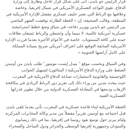
قرار الرئيس جو بايدن، أتى على شكل قرار عاجل وطارئ إلى وزارة
الدفاع، تقوي التواجد العسكري الأمريكي في شمال إفريقيا، وخاصة
وعلاقتها مع الرباط التي تعتبر حليف عسكري مفضل للإدارة الأمريكية في
المنطقة، وقالت الصحيفة، إن « الخطة الطارئة نوقشت الشهر الماضي
بين الرئيس جو بايدين ووزير دفاعه، في سياق وضع خطط استراتيجية
عسكرية أمريكية عالمية، لا سيما وأن واشنطن والرباط تتمتعان بعلاقات
جيدة على كافة المستويات. خاصة في الأعوام الأخيرة بعدما قررت الإدارة
الأمريكية السابقة التوقيع على اعتراف أمريكي صريح بسيادة المملكة
على كامل أراضيها الجنوبية ».
وفي السياق وبحسب موقع ” ميدل إيست مونيتور” طلب بايدن من أوستن
الضغط على وزارة الدفاع الأمريكية ( البنتاغون) لتسهيل الجوانب
اللوجستية والقانونية لاستثمارات صناعة الدفاع الأمريكية في المغرب،
حيث يبحث بتدين من وراء ذلك إلى تعزيز دور الرباط الريادي في مكافحة
الإرهاب ودمجها في المعادلة العسكرية الدولية من خلال تطوير قدراتها
العسكرية الفنية.
الخطة الأمريكية لبناء قاعدة عسكرية في المغرب، تأتي بعدما تلقى بايدن
قبل اجتماعه مع أوستن تقريراً مفصلاً من مدير وكالة المخابرات المركزية
وليام بيرنز حول توسع نفوذ روسيا في إفريقيا، بما في ذلك زيمبابوي
والسودان وجمهورية إفريقيا الوسطى والجزائر ودول الساحل والصحراء.