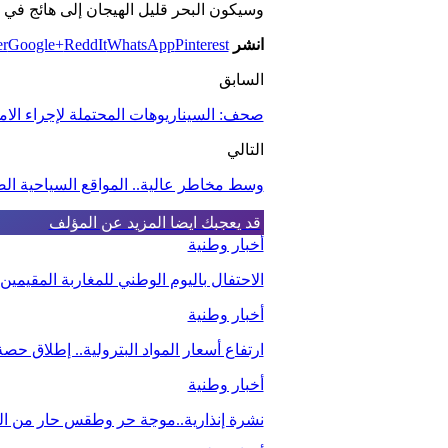
وسيكون البحر قليل الهيجان إلى هائج في 
انشر
Pinterest
WhatsApp
ReddIt
Google+
er
السابق
صحف: السيناريوهات المحتملة لإجراء الام
التالي
وسط مخاطر عالية.. المواقع السياحية الصي
قد يعجبك ايضا
المزيد عن المؤلف
أخبار وطنية
الاحتفال باليوم الوطني للمغاربة المقيمي
أخبار وطنية
ارتفاع أسعار المواد البترولية.. إطلاق ح
أخبار وطنية
نشرة إنذارية..موجة حر وطقس حار من اليو