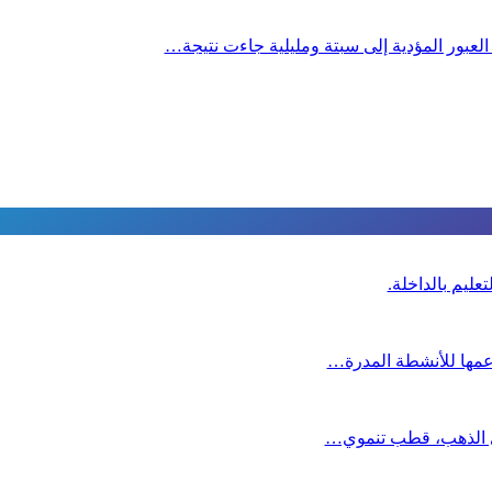
 العبور المؤدية إلى سبتة ومليلية جاءت نتيجة…
عليم بالداخلة.
دعمها للأنشطة المدرة…
دي الذهب، قطب تنموي…