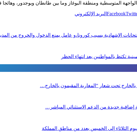
الواجهة المتوسطية ومنطقة البوغاز وما بين طانطان وبوجدور، وهائجا
Twitt
Facebook
البريد الإلكتروني
تحانات الإشهادية بسبب كورونا،و عامل يمنع الدخول والخروج من المد
نية تكتظ بالمواطنين بعد انتهاء الحظر
ن بالخارج تحت شعار “المغاربة المقيمون بالخارج…
صة إضافية جديدة من الدعم الاستثنائي المباشر…
م الثلاثاء إلى الخميس بعدد من مناطق المملكة