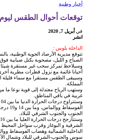
أخبار وطنية
توقعات أحوال الطقس ليوم ال
في
أبريل 7, 2020
انشر
الداخلة بلوس :
تتوقع مديرية الأرصاد الجوية الوطنية، ب
الصباح و الليل، مصحوبة بكتل ضبابية فو
وسيلاحظ تمركز سحب غير مستقرة شيئا م
أحيانا غائمة مع نزول قطرات مطرية أخرى 
وسيبقى الطقس مستقرا مع سماء قليلة ال
المملكة.
وستهب الرياح معتدلة إلى قوية نوعا ما م
غربية في باقي المناطق.
الجنوب والجنوب الشرقي للبلاد.
سوس والجنوب-الشرقي للبلاد وشمال الأقاليم الجنوبية، وما بين 32 و37 درجة بسوس وأ