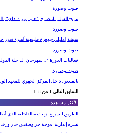
صوت وصورة
تتويج الفيلم المصري “هابي بيرث داي” با
صوت وصورة
سبخة إمليلي جوهرة طبيعية آسرة تعزز جاذب
صوت وصورة
فعاليات الدورة 14 لمهرجان الداخلة الدولي للفيلم
صوت وصورة
بالفيديو.. داخل المركز الجهوي للمعهد ا
السابق
التالي
1 من 118
الأكثر مشاهدة
الطريق السريع تزنيت – الداخلة، الذي أ
نشرة إنذارية..موجة حر وطقس حار وزخا