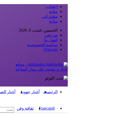
إعجاب
متابع
مشتركين
متابع
الخميس, غشت 6, 2026
من نحن
اتصل بنا
سياسة الخصوصية
Français
dakhlaplus - موقع
اخباري متجدد على مدار الساعة
الرئيسية
أخبار جهوية
أخبار الص
fr
Français
ثقافة وفن