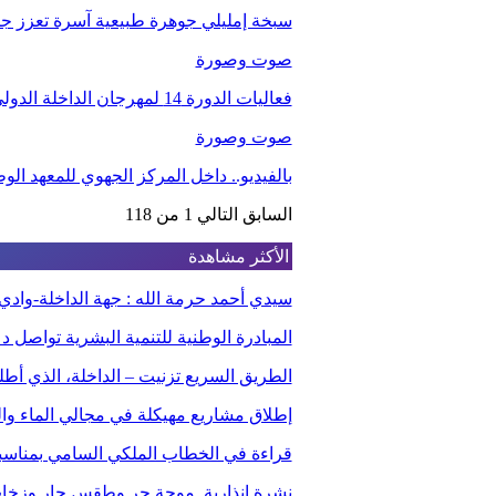
سبخة إمليلي جوهرة طبيعية آسرة تعزز جاذب
صوت وصورة
فعاليات الدورة 14 لمهرجان الداخلة الدولي للفيلم
صوت وصورة
بالفيديو.. داخل المركز الجهوي للمعهد ا
السابق
التالي
1 من 118
الأكثر مشاهدة
سيدي أحمد حرمة الله : جهة الداخلة-وا
المبادرة الوطنية للتنمية البشرية تواصل 
الطريق السريع تزنيت – الداخلة، الذي أ
إطلاق مشاريع مهيكلة في مجالي الماء والت
قراءة في الخطاب الملكي السامي بمناسبة الذكر
نشرة إنذارية..موجة حر وطقس حار وزخا