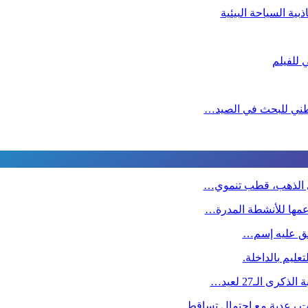
ية السياحة البيئية
لوطني للبحث في الصيد…
دي الذهب، قطب تنموي…
دعمها للأنشطة المدرة…
طلق عليه إسم…
عليم بالداخلة.
ى الـ27 لعيد…
ت رعدية مع احتمال تساقط…