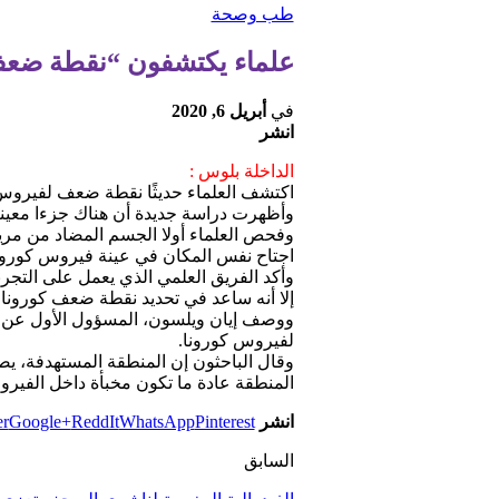
طب وصحة
علماء يكتشفون “نقطة ضعف
في
أبريل 6, 2020
انشر
الداخلة بلوس :
اكتشف العلماء حديثًا نقطة ضعف لفيروس كو
وأظهرت دراسة جديدة أن هناك جزءا معينا ف
وفحص العلماء أولا الجسم المضاد من م
اجتاح نفس المكان في عينة فيروس كورونا
وأكد الفريق العلمي الذي يعمل على التجر
إلا أنه ساعد في تحديد نقطة ضعف كورونا.
ووصف إيان ويلسون، المسؤول الأول عن ا
لفيروس كورونا.
وقال الباحثون إن المنطقة المستهدفة، يصع
المنطقة عادة ما تكون مخبأة داخل الفيروس
انشر
Pinterest
WhatsApp
ReddIt
Google+
er
السابق