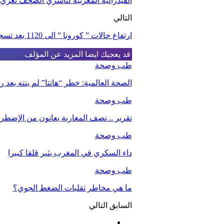
الفيدرالية المغربية لناشري الصحف تعزي 
التالي
ارتفاع حالات ” كورونا ” الى 1120 بعد تسجيل 130حالة خلال 24 ساعة
قد يعجبك ايضا
المزيد عن المؤلف
طب وصحة
الصحة العالمية: خطر “هانتا” لم ينته بعد
طب وصحة
تقرير .. نصف المغاربة يعانون من الإضطرا
طب وصحة
داء السكري في المغرب يثير قلقا كبيرا
طب وصحة
ما هي مخاطر تقلبات الضغط الجوي؟
السابق
التالي