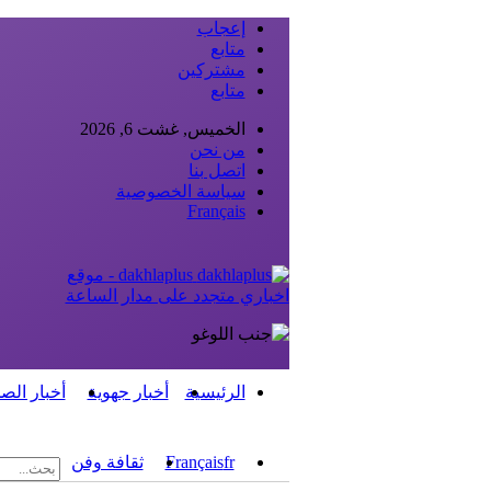
إعجاب
متابع
مشتركين
متابع
الخميس, غشت 6, 2026
من نحن
اتصل بنا
سياسة الخصوصية
Français
dakhlaplus - موقع
اخباري متجدد على مدار الساعة
الرئيسية
أخبار جهوية
أخبار الص
fr
Français
ثقافة وفن