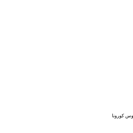
س كورونا