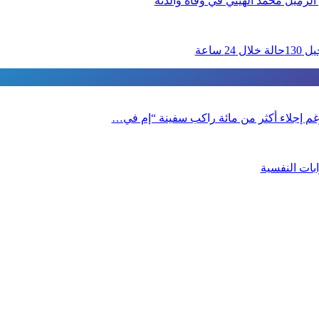
الزميل محمد الهيثي في وفاة والدته
 رغم إجلاء أكثر من مائة راكب سفينة “إم في…
بات النفسية