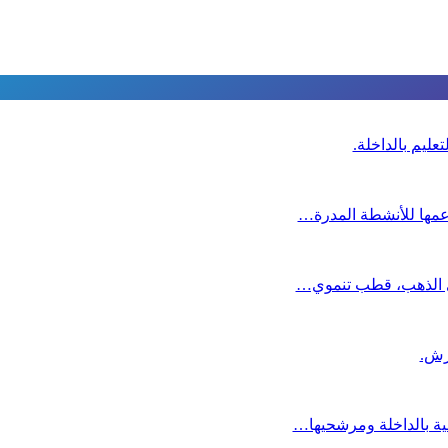
عليم بالداخلة.
دعمها للأنشطة المدرة…
دي الذهب، قطب تنموي…
عية بالداخلة ومرشحيها…