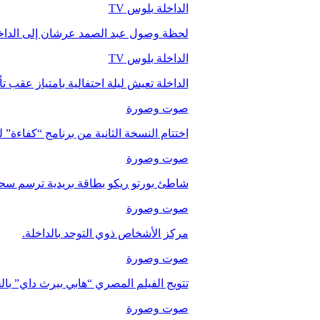
الداخلة بلوس TV
لحظة وصول عبد الصمد عرشان إلى الداخ
الداخلة بلوس TV
الداخلة تعيش ليلة احتفالية بامتياز عقب 
صوت وصورة
اختتام النسخة الثانية من برنامج “كفاءة” 
صوت وصورة
شاطئ بورتو ريكو بطاقة بريدية ترسم سحر
صوت وصورة
مركز الأشخاص ذوي التوحد بالداخلة.
صوت وصورة
تتويج الفيلم المصري “هابي بيرث داي” با
صوت وصورة