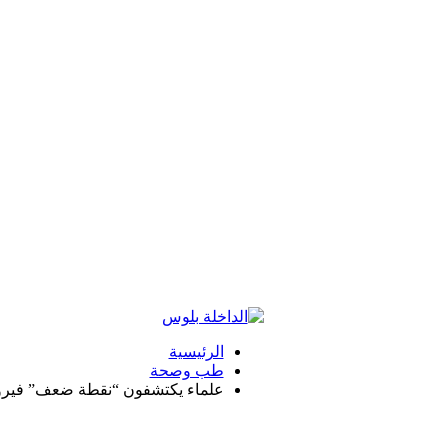
الرئيسية
طب وصحة
علماء يكتشفون “نقطة ضعف” فيرو