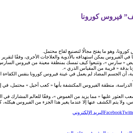
” فيروس كورونا
رونا، وهو ما يفتح مجالًا لتصنيع لقاح محتمل.
ي الفيروس يمكن استهدافه بالأدوية والعلاجات الأخرى، وفقًا لتقرير ن
ريض « سارس »، وتتبعوا كيف تمسك بمنطقة معينة من فيروس السارس
 بدقة « قريبة من المقياس الذري ».
بة، أن الجسم المضاد لم يعمل في عينة فيروس كورونا بنفس الكفاءة ال
لدراسة، منطقة الفيروس المكتشفة بأنها « كعب أخيل » محتمل، في إ
ب العثور عليها « مما يزيد من الغموض »، وفقًا للعالم المشارك في الت
، ولا يتم الكشف عنها إلا عندما يغير هذا الجزء من الفيروس هيكله، كم
Twitt
Facebook
البريد الإلكتروني