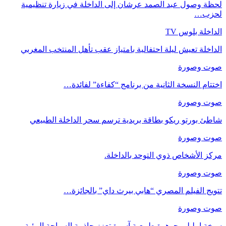
لحظة وصول عبد الصمد عرشان إلى الداخلة في زيارة تنظيمية
لحزب…
الداخلة بلوس TV
الداخلة تعيش ليلة احتفالية بامتياز عقب تأهل المنتخب المغربي
صوت وصورة
اختتام النسخة الثانية من برنامج “كفاءة” لفائدة…
صوت وصورة
شاطئ بورتو ريكو بطاقة بريدية ترسم سحر الداخلة الطبيعي
صوت وصورة
مركز الأشخاص ذوي التوحد بالداخلة.
صوت وصورة
تتويج الفيلم المصري “هابي بيرث داي” بالجائزة…
صوت وصورة
سبخة إمليلي جوهرة طبيعية آسرة تعزز جاذبية السياحة البيئية