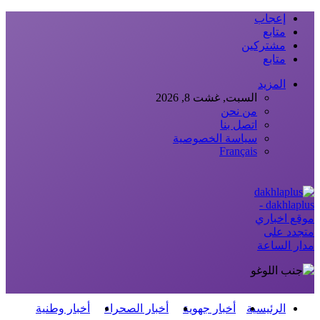
إعجاب
متابع
مشتركين
متابع
المزيد
السبت, غشت 8, 2026
من نحن
اتصل بنا
سياسة الخصوصية
Français
dakhlaplus -
موقع اخباري
متجدد على
مدار الساعة
الرئيسية
أخبار جهوية
أخبار الصحراء
أخبار وطنية