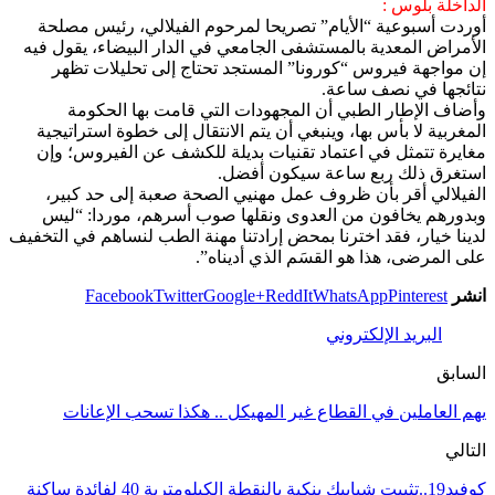
الداخلة بلوس :
أوردت أسبوعية “الأيام” تصريحا لمرحوم الفيلالي، رئيس مصلحة
الأمراض المعدية بالمستشفى الجامعي في الدار البيضاء، يقول فيه
إن مواجهة فيروس “كورونا” المستجد تحتاج إلى تحليلات تظهر
نتائجها في نصف ساعة.
وأضاف الإطار الطبي أن المجهودات التي قامت بها الحكومة
المغربية لا بأس بها، وينبغي أن يتم الانتقال إلى خطوة استراتيجية
مغايرة تتمثل في اعتماد تقنيات بديلة للكشف عن الفيروس؛ وإن
استغرق ذلك ربع ساعة سيكون أفضل.
الفيلالي أقر بأن ظروف عمل مهنيي الصحة صعبة إلى حد كبير،
وبدورهم يخافون من العدوى ونقلها صوب أسرهم، موردا: “ليس
لدينا خيار، فقد اخترنا بمحض إرادتنا مهنة الطب لنساهم في التخفيف
على المرضى، هذا هو القسَم الذي أديناه”.
انشر
Pinterest
WhatsApp
ReddIt
Google+
Twitter
Facebook
البريد الإلكتروني
السابق
يهم العاملين في القطاع غير المهيكل .. هكذا تسحب الإعانات
التالي
كوفيد19..تثبيت شبابيك بنكية بالنقطة الكيلومترية 40 لفائدة ساكنة