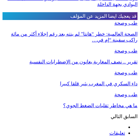
البوادي بجهة الداخلة
قد يعجبك ايضا
المزيد عن المؤلف
طب وصحة
الصحة العالمية: خطر “هانتا” لم ينته بعد رغم إجلاء أكثر من مائة
راكب سفينة “إم في…
طب وصحة
تقرير .. نصف المغاربة يعانون من الإضطرابات النفسية
طب وصحة
داء السكري في المغرب يثير قلقا كبيرا
طب وصحة
ما هي مخاطر تقلبات الضغط الجوي؟
السابق
التالي
تعليقات