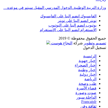
وزارة التربية الوطنية..الدخول المدرسي المقبل سیتم في موعده…
الفايسبوك
انضم إلينا على الفايسبوك
تويتر
انضم إلينا على تويتر
يوتيوب
انضم إلينا على اليوتيوب
الإنستغرام
انضم إلينا على الإنستغرام
جميع الحقوق محفوظة © 2019
تصميم وتطوير
شركة
النجاح هوست
تسجيل الدخول
الرئيسية
أخبار جهوية
أخبار الصحراء
أخبار وطنية
أخبار دولية
الرياضة
طب وصحة
فضاء الأسرة
صوت وصورة
الداخلة سبور
Français
fr
ثقافة وفن