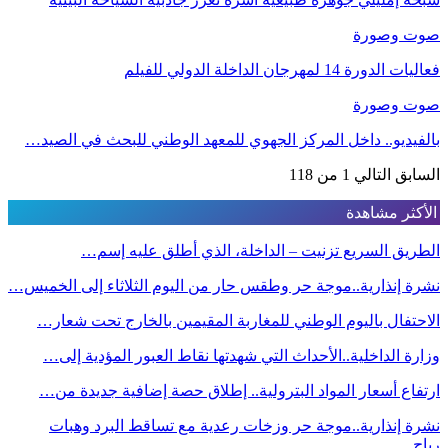
صوت وصورة
فعاليات الدورة 14 لمهرجان الداخلة الدولي للفيلم
صوت وصورة
بالفيديو.. داخل المركز الجهوي للمعهد الوطني للبحث في الصيد…
السابق
التالي
1 من 118
الأكثر مشاهدة
الطريق السريع تزنيت – الداخلة، الذي أطلق عليه إسم…
نشرة إنذارية..موجة حر وطقس حار من اليوم الثلاثاء إلى الخميس…
الاحتفال باليوم الوطني للمغاربة المقيمين بالخارج تحت شعار…
وزارة الداخلية..الأحداث التي شهدتها نقاط العبور المؤدية إلى…
ارتفاع أسعار المواد البترولية.. إطلاق حصة إضافية جديدة من…
نشرة إنذارية..موجة حر وزخات رعدية مع تساقط البرد وهبات
رياح…