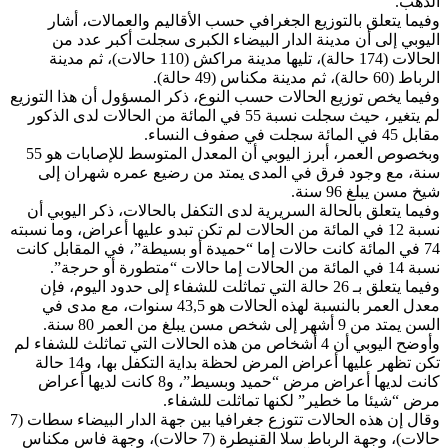
الذهب.
وفيما يتعلق بالتوزيع الجغرافي حسب الأقاليم والعمالات، أشار
اليوبي إلى أن مدينة الدار البيضاء الكبرى سجلت أكبر عدد من
الحالات (174 حالة)، تليها مدينة مراكش (110 حالات)، ثم مدينة
الرباط (60 حالة)، ثم مدينة مكناس (49 حالة).
وفيما يخص توزيع الحالات حسب النوع، ذكر المسؤول أن هذا التوزيع
لم يتغير، حيث سجلت نسبة 55 في المائة من الحالات لدى الذكور
مقابل 45 في المائة سجلت في صفوف النساء.
وبخصوص العمر، أبرز اليوبي أن المعدل المتوسط للإصابات هو 55
سنة، مع وجود فرق في المدى يمتد من رضيع عمره شهران إلى
شيخ مسن يبلغ 96 سنة.
وفيما يتعلق بالحالة السريرية لدى التكفل بالحالات، ذكر اليوبي أن
نسبة 12 في المائة من الحالات لم تكن تبدو عليها أعراض، وما نسبته
74 في المائة كانت حالات إما “حميدة أو بسيطة”، في المقابل كانت
نسبة 14 في المائة من الحالات إما حالات “متطورة أو حرجة”.
وفيما يتعلق بـ 26 حالة التي تماثلت للشفاء إلى حدود اليوم، فإن
معدل العمر بالنسبة لهذه الحالات هو 43,5 سنوات، مع مدى في
السن يمتد من 9 أشهر إلى شخص مسن يبلغ من العمر 80 سنة.
وأوضح اليوبي أن 4 أشخاص من هذه الحالات التي تماثلث للشفاء لم
تكن تظهر عليها أعراض المرض لحظة بداية التكفل بها، و14 حالة
كانت لديها أعراض مرض “حميد وبسيط”، و8 كانت لديها أعراض
مرض “شيئا ما خطير” لكنها تماثلت للشفاء.
وقال إن هذه الحالات تتوزع جغرافيا بين جهة الدار البيضاء سطات (7
حالات)، وجهة الرباط سلا القنيطرة (7 حالات)، وجهة فاس مكناس