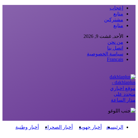
إعجاب
متابع
مشتركين
متابع
الأحد, غشت 9, 2026
من نحن
اتصل بنا
سياسة الخصوصية
Français
dakhlaplus -
موقع اخباري
متجدد على
مدار الساعة
الرئيسية
أخبار جهوية
أخبار الصحراء
أخبار وطنية