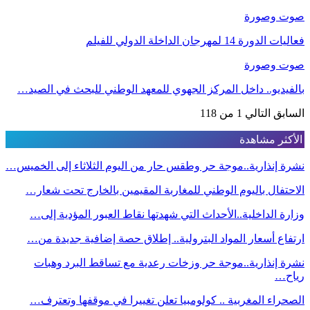
صوت وصورة
فعاليات الدورة 14 لمهرجان الداخلة الدولي للفيلم
صوت وصورة
بالفيديو.. داخل المركز الجهوي للمعهد الوطني للبحث في الصيد…
السابق
التالي
1 من 118
الأكثر مشاهدة
نشرة إنذارية..موجة حر وطقس حار من اليوم الثلاثاء إلى الخميس…
الاحتفال باليوم الوطني للمغاربة المقيمين بالخارج تحت شعار…
وزارة الداخلية..الأحداث التي شهدتها نقاط العبور المؤدية إلى…
ارتفاع أسعار المواد البترولية.. إطلاق حصة إضافية جديدة من…
نشرة إنذارية..موجة حر وزخات رعدية مع تساقط البرد وهبات
رياح…
الصحراء المغربية .. كولومبيا تعلن تغييرا في موقفها وتعترف…