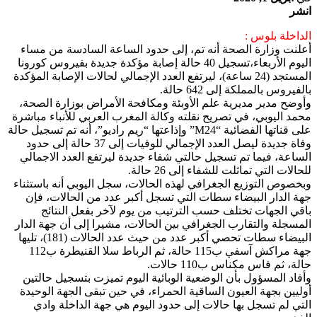
انشر
الداخلة بلوس :
أعلنت وزارة الصحة أنه تم، إلى حدود الساعة السادسة من مساء
اليوم الأربعاء،تسجيل 40 حالة إصابة مؤكدة جديدة بفيروس كورونا
المستجد (24 ساعة)، ليرتفع العدد الإجمالي لحالات الإصابة المؤكدة
بالفيروس بالمملكة إلى 642 حالة.
وأوضح مدير مديرية علم الأوبئة ومكافحة الأمراض بوزارة الصحة،
محمد اليوبي، في تصريح نقلته وكالة المغرب العربي للأنباء مباشرة
على قناتها الفضائية “M24” وإذاعتها “ريم راديو”، أنه تم تسجيل حالة
وفاة جديدة ليصل العدد الإجمالي للوفيات إلى 37 حالة إلى حدود
الساعة، فيما تم تسجيل حالتي شفاء جديدة ليرتفع العدد الاجمالي
للحالات التي تماثلت للشفاء إلى 26 حالة.
وبخصوص التوزيع الجغرافي لهذه الحالات، سجل اليوبي أنه باستثناء
جهة الدار البيضاء سطات التي تسجل أكبر عدد من الحالات، فإن
باقي الجهات تختلف حسب الترتيب من يوم لآخر بفعل النتائج
المسجلة والتقارب الجغرافي بين الحالات، مشيرا إلى أن جهة الدار
البيضاء سطات تحصي أكبر عدد من حيث عدد الحالات (181)، تليها
جهة مراكش آسفي ب115 حالة، ثم الرباط سلا القنيطرة ب112
حالة، ثم فاس مكناس ب110 حالات.
وأفاد المسؤول بأن الوضعية الوبائية اليوم تميزت بتسجيل حالتين
أوليين بجهة العيون الساقية الحمراء، في حين تبقى الجهة الوحيدة
التي لم تسجل بها حالات إلى حدود اليوم هي جهة الداخلة وادي