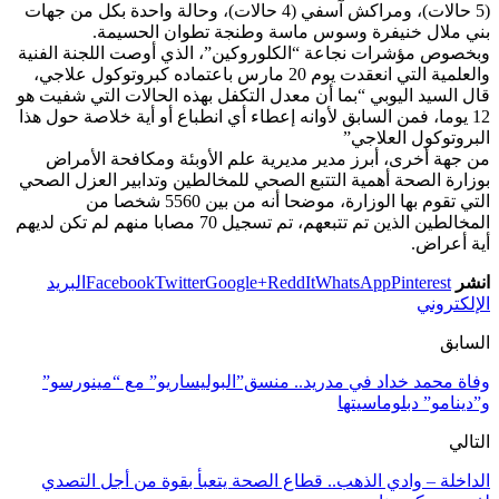
(5 حالات)، ومراكش آسفي (4 حالات)، وحالة واحدة بكل من جهات
بني ملال خنيفرة وسوس ماسة وطنجة تطوان الحسيمة.
وبخصوص مؤشرات نجاعة “الكلوروكين”، الذي أوصت اللجنة الفنية
والعلمية التي انعقدت يوم 20 مارس باعتماده كبروتوكول علاجي،
قال السيد اليوبي “بما أن معدل التكفل بهذه الحالات التي شفيت هو
12 يوما، فمن السابق لأوانه إعطاء أي انطباع أو أية خلاصة حول هذا
البروتوكول العلاجي”
من جهة أخرى، أبرز مدير مديرية علم الأوبئة ومكافحة الأمراض
بوزارة الصحة أهمية التتبع الصحي للمخالطين وتدابير العزل الصحي
التي تقوم بها الوزارة، موضحا أنه من بين 5560 شخصا من
المخالطين الذين تم تتبعهم، تم تسجيل 70 مصابا منهم لم تكن لديهم
أية أعراض.
انشر
Pinterest
WhatsApp
ReddIt
Google+
Twitter
Facebook
البريد
الإلكتروني
السابق
وفاة محمد خداد في مدريد.. منسق”البوليساريو” مع “مينورسو”
و”دينامو” دبلوماسيتها
التالي
الداخلة – وادي الذهب.. قطاع الصحة يتعبأ بقوة من أجل التصدي