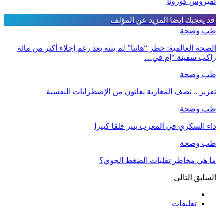
لفيروس كورونا
قد يعجبك ايضا
المزيد عن المؤلف
طب وصحة
الصحة العالمية: خطر “هانتا” لم ينته بعد رغم إجلاء أكثر من مائة
راكب سفينة “إم في…
طب وصحة
تقرير .. نصف المغاربة يعانون من الإضطرابات النفسية
طب وصحة
داء السكري في المغرب يثير قلقا كبيرا
طب وصحة
ما هي مخاطر تقلبات الضغط الجوي؟
السابق
التالي
تعليقات