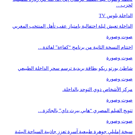
لحزب…
الداخلة بلوس TV
الداخلة تعيش ليلة احتفالية بامتياز عقب تأهل المنتخب المغربي
صوت وصورة
اختتام النسخة الثانية من برنامج “كفاءة” لفائدة…
صوت وصورة
شاطئ بورتو ريكو بطاقة بريدية ترسم سحر الداخلة الطبيعي
صوت وصورة
مركز الأشخاص ذوي التوحد بالداخلة.
صوت وصورة
تتويج الفيلم المصري “هابي بيرث داي” بالجائزة…
صوت وصورة
سبخة إمليلي جوهرة طبيعية آسرة تعزز جاذبية السياحة البيئية