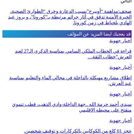
التالي
صحف:مداهمة “أوبيرج”بسبب الدعارة وخرق “الطوارئ الصحية،
الخبرة الأمنية تدقق في آثار جرائم مرتبطة بـ”كورونا”، و بروز عبد
الهادي بلخياط في زمن كورونا.
قد يعجبك ايضا
المزيد عن المؤلف
أخبار جهوية
قراءة في الخطاب الملكي السامي بمناسبة الذكرى الـ27 لعيد
العرش”خطاب الثقة…
أخبار جهوية
إطلاق مشاريع مهيكلة بالداخلة في مجالي الماء والتعليم بمناسبة
عيد العرش.
أخبار جهوية
سيدي أحمد حرمة الله ..جهة الداخلة-وادي الذهب، قطب تنموي
منفتح على محيطه الإقليمي
أخبار جهوية
حجز 61 كلغ من الكوكايين بالكركارات و توقيف شخصين.