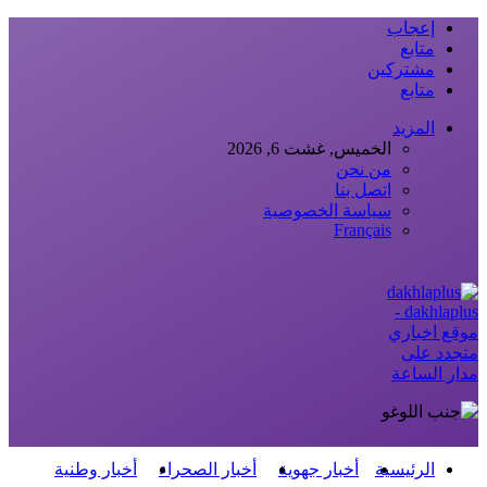
إعجاب
متابع
مشتركين
متابع
المزيد
الخميس, غشت 6, 2026
من نحن
اتصل بنا
سياسة الخصوصية
Français
dakhlaplus -
موقع اخباري
متجدد على
مدار الساعة
الرئيسية
أخبار جهوية
أخبار الصحراء
أخبار وطنية