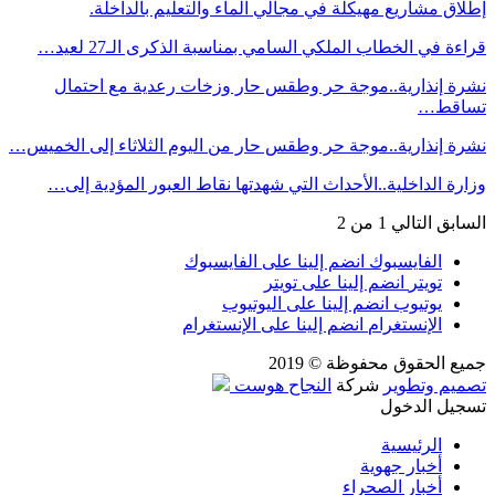
إطلاق مشاريع مهيكلة في مجالي الماء والتعليم بالداخلة.
قراءة في الخطاب الملكي السامي بمناسبة الذكرى الـ27 لعيد…
نشرة إنذارية..موجة حر وطقس حار وزخات رعدية مع احتمال
تساقط…
نشرة إنذارية..موجة حر وطقس حار من اليوم الثلاثاء إلى الخميس…
وزارة الداخلية..الأحداث التي شهدتها نقاط العبور المؤدية إلى…
السابق
التالي
1 من 2
الفايسبوك
انضم إلينا على الفايسبوك
تويتر
انضم إلينا على تويتر
يوتيوب
انضم إلينا على اليوتيوب
الإنستغرام
انضم إلينا على الإنستغرام
جميع الحقوق محفوظة © 2019
تصميم وتطوير
شركة
النجاح هوست
تسجيل الدخول
الرئيسية
أخبار جهوية
أخبار الصحراء