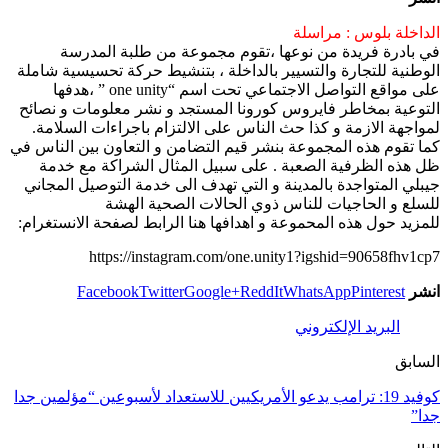
الداخلة بلوس : مراسلة
في بادرة فريدة من نوعها ،تقوم مجموعة من طلبة المدرسة
الوطنية للتجارة والتسيير بالداخلة ، بتنشيط حركة تحسيسية شاملة
على مواقع التواصل الاجتماعي تحت اسم “one unity ” ،هدفها
التوعية بمخاطر فايروس كورونا المستجد و نشر معلومات و نصائح
لمواجهة الازمة و كذا حث الناس على الالتزام باجراءات السلامة.
كما تقوم هذه المجموعة بنشر قيم التضامن و التعاون بين الناس في
ظل هذه الظرفية الصعبة . على سبيل المثال الشراكة مع خدمة
جيبلي المتواجدة بالمدينة و التي تهدف الى خدمة التوصيل المجاني
للسلع و الحاجيات للناس ذوي الحالات الصحية الهشة
للمزيد حول هذه المحموعة و اهدافها هنا الرابط لصفحة الانستغرام:
https://instagram.com/one.unity1?igshid=90658fhv1cp7
انشر
Pinterest
WhatsApp
ReddIt
Google+
Twitter
Facebook
البريد الإلكتروني
السابق
كوفيد 19: ترامب يدعو الأمريكيين للاستعداد لأسبوعين “مؤلمين جدا
جدا”