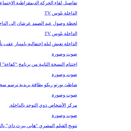
تفاصيل لقاء الحركة الديمقراطية الاجتما
الداخلة بلوس TV
لحظة وصول عبد الصمد عرشان إلى الداخ
الداخلة بلوس TV
الداخلة تعيش ليلة احتفالية بامتياز عقب 
صوت وصورة
اختتام النسخة الثانية من برنامج “كفاءة” 
صوت وصورة
شاطئ بورتو ريكو بطاقة بريدية ترسم سحر
صوت وصورة
مركز الأشخاص ذوي التوحد بالداخلة.
صوت وصورة
تتويج الفيلم المصري “هابي بيرث داي” با