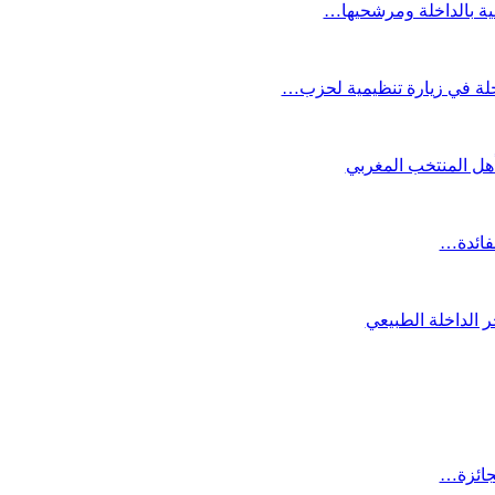
عية بالداخلة ومرشحيها…
لة في زيارة تنظيمية لحزب…
تأهل المنتخب المغربي
لفائدة…
 الداخلة الطبيعي
لجائزة…