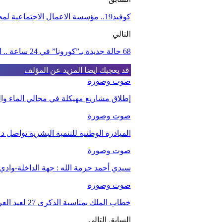
كوفيد19.. مؤسسة الاعمال الاجتماعية لمجموعة شركات السنتيسي تقدم مساعدات غذائية لفائدة عمالها
التالي
68 حالة جديدة بـ”كورونا” في 24 ساعة .. الحصيلة: 602
قد يعجبك ايضا
المزيد عن المؤلف
صوت وصورة
إطلاق مشاريع مهيكلة في مجالي الماء والت
صوت وصورة
المبادرة الوطنية للتنمية البشرية تواصل د
صوت وصورة
سيدي أحمد حرمة الله : جهة الداخلة-واد
صوت وصورة
خطاب الملك بمناسبة الذكرى 27 لعيد العرش.
السابق
التالي