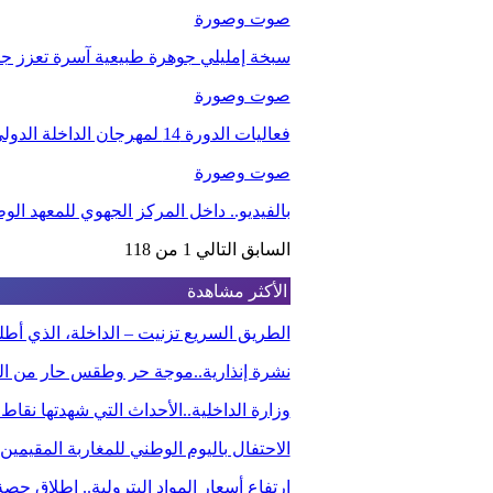
صوت وصورة
سبخة إمليلي جوهرة طبيعية آسرة تعزز جاذب
صوت وصورة
فعاليات الدورة 14 لمهرجان الداخلة الدولي للفيلم
صوت وصورة
بالفيديو.. داخل المركز الجهوي للمعهد ا
السابق
التالي
1 من 118
الأكثر مشاهدة
الطريق السريع تزنيت – الداخلة، الذي أ
نشرة إنذارية..موجة حر وطقس حار من الي
وزارة الداخلية..الأحداث التي شهدتها نقاط
الاحتفال باليوم الوطني للمغاربة المقيم
ارتفاع أسعار المواد البترولية.. إطلاق ح