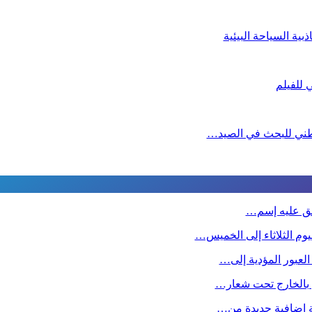
ية السياحة البيئية
لوطني للبحث في الصيد…
طلق عليه إسم…
وم الثلاثاء إلى الخميس…
 العبور المؤدية إلى…
ين بالخارج تحت شعار…
صة إضافية جديدة من…