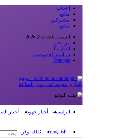
إعجاب
متابع
مشتركين
متابع
السبت, غشت 8, 2026
من نحن
اتصل بنا
سياسة الخصوصية
Français
dakhlaplus - موقع
اخباري متجدد على مدار الساعة
الرئيسية
أخبار جهوية
أخبار الص
fr
Français
ثقافة وفن