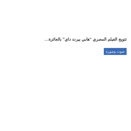
تتويج الفيلم المصري “هابي بيرث داي” بالجائزة…
صوت وصورة