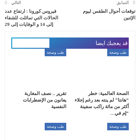
السابق
التالي
توقعات أحوال الطقس ليوم
فيروس كورونا : ارتفاع عدد
الإثنين
الحالات التي تماثلت للشفاء
إلى 14 و الوفايات إلى 29
قد يعجبك ايضا
المزيد عن المؤلف
طب وصحة
طب وصحة
الصحة العالمية: خطر
تقرير .. نصف المغاربة
“هانتا” لم ينته بعد رغم إجلاء
يعانون من الإضطرابات
أكثر من مائة راكب سفينة
النفسية
“إم في…
طب وصحة
طب وصحة