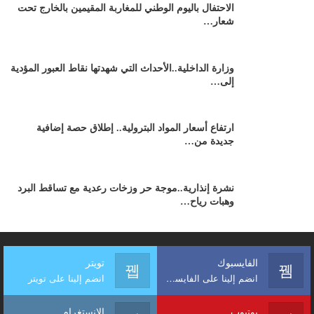
الاحتفال باليوم الوطني للمغاربة المقيمين بالخارج تحت
شعار…
وزارة الداخلية..الأحداث التي شهدتها نقاط العبور المؤدية
إلى…
ارتفاع أسعار المواد البترولية.. إطلاق حصة إضافية
جديدة من…
نشرة إنذارية..موجة حر وزخات رعدية مع تساقط البرد
وهبات رياح…
الفايسبوك
تويتر
انضم إلينا على الفايسبوك
انضم إلينا على تويتر
يوتيوب
الإنستغرام