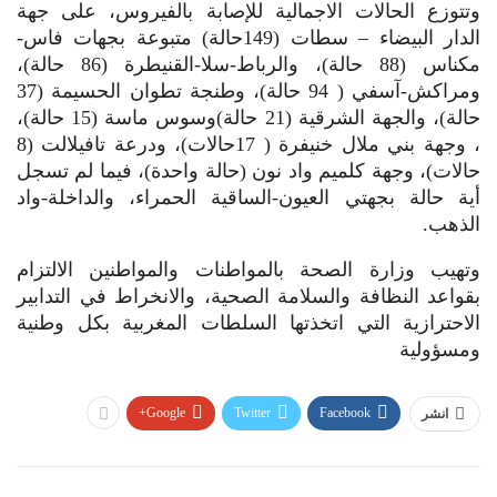
وتتوزع الحالات الاجمالية للإصابة بالفيروس، على جهة
الدار البيضاء – سطات (149حالة) متبوعة بجهات فاس-
مكناس (88 حالة)، والرباط-سلا-القنيطرة (86 حالة)،
ومراكش-آسفي ( 94 حالة)، وطنجة تطوان الحسيمة (37
حالة)، والجهة الشرقية (21 حالة)وسوس ماسة (15 حالة)،
، وجهة بني ملال خنيفرة ( 17حالات)، ودرعة تافيلالت (8
حالات)، وجهة كلميم واد نون (حالة واحدة)، فيما لم تسجل
أية حالة بجهتي العيون-الساقية الحمراء، والداخلة-واد
الذهب.
وتهيب وزارة الصحة بالمواطنات والمواطنين الالتزام
بقواعد النظافة والسلامة الصحية، والانخراط في التدابير
الاحترازية التي اتخذتها السلطات المغربية بكل وطنية
ومسؤولية
Google+
Twitter
Facebook
انشر