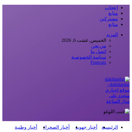
إعجاب
متابع
مشتركين
متابع
المزيد
الخميس, غشت 6, 2026
من نحن
اتصل بنا
سياسة الخصوصية
Français
dakhlaplus -
موقع اخباري
متجدد على
مدار الساعة
الرئيسية
أخبار جهوية
أخبار الصحراء
أخبار وطنية