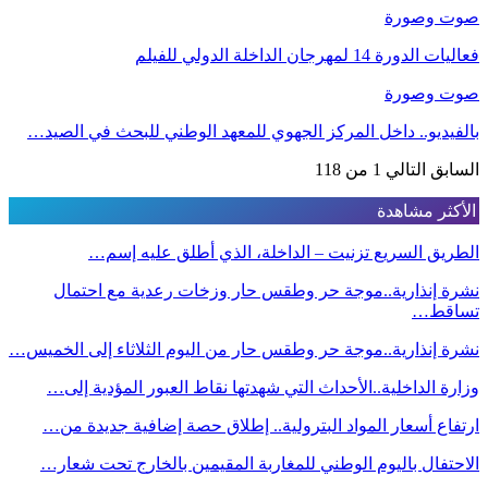
صوت وصورة
فعاليات الدورة 14 لمهرجان الداخلة الدولي للفيلم
صوت وصورة
بالفيديو.. داخل المركز الجهوي للمعهد الوطني للبحث في الصيد…
السابق
التالي
1 من 118
الأكثر مشاهدة
الطريق السريع تزنيت – الداخلة، الذي أطلق عليه إسم…
نشرة إنذارية..موجة حر وطقس حار وزخات رعدية مع احتمال
تساقط…
نشرة إنذارية..موجة حر وطقس حار من اليوم الثلاثاء إلى الخميس…
وزارة الداخلية..الأحداث التي شهدتها نقاط العبور المؤدية إلى…
ارتفاع أسعار المواد البترولية.. إطلاق حصة إضافية جديدة من…
الاحتفال باليوم الوطني للمغاربة المقيمين بالخارج تحت شعار…