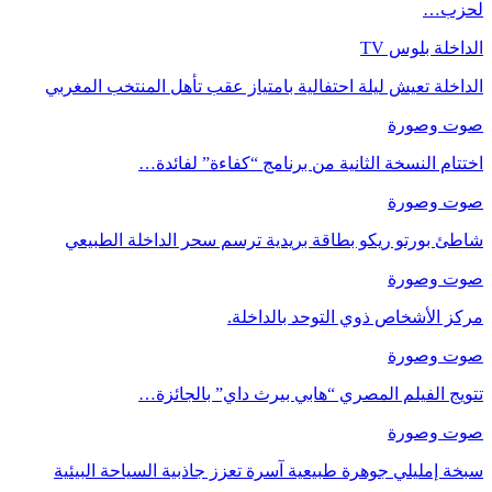
لحزب…
الداخلة بلوس TV
الداخلة تعيش ليلة احتفالية بامتياز عقب تأهل المنتخب المغربي
صوت وصورة
اختتام النسخة الثانية من برنامج “كفاءة” لفائدة…
صوت وصورة
شاطئ بورتو ريكو بطاقة بريدية ترسم سحر الداخلة الطبيعي
صوت وصورة
مركز الأشخاص ذوي التوحد بالداخلة.
صوت وصورة
تتويج الفيلم المصري “هابي بيرث داي” بالجائزة…
صوت وصورة
سبخة إمليلي جوهرة طبيعية آسرة تعزز جاذبية السياحة البيئية