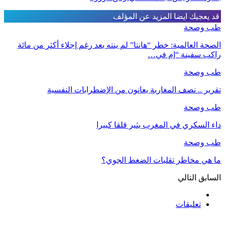
قد يعجبك ايضا
المزيد عن المؤلف
طب وصحة
الصحة العالمية: خطر “هانتا” لم ينته بعد رغم إجلاء أكثر من مائة
راكب سفينة “إم في…
طب وصحة
تقرير .. نصف المغاربة يعانون من الإضطرابات النفسية
طب وصحة
داء السكري في المغرب يثير قلقا كبيرا
طب وصحة
ما هي مخاطر تقلبات الضغط الجوي؟
السابق
التالي
تعليقات