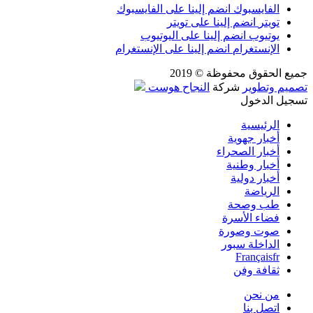
الفايسبوك
انضم إلينا على الفايسبوك
تويتر
انضم إلينا على تويتر
يوتيوب
انضم إلينا على اليوتيوب
الإنستغرام
انضم إلينا على الإنستغرام
جميع الحقوق محفوظة © 2019
تصميم وتطوير
شركة
النجاح هوست
تسجيل الدخول
الرئيسية
أخبار جهوية
أخبار الصحراء
أخبار وطنية
أخبار دولية
الرياضة
طب وصحة
فضاء الأسرة
صوت وصورة
الداخلة سبور
Français
fr
ثقافة وفن
من نحن
اتصل بنا