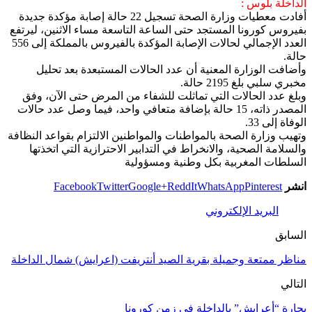
الداخلة بلوس :
أفادت معطيات وزارة الصحة تسجيل 22 حالة إصابة مؤكدة جديدة
بفيروس كورونا المستجد حتى الساعة التاسعة مساء الاثنين، ليرتفع
العدد الإجمالي لحالات الإصابة المؤكدة بالفيروس بالمملكة إلى 556
حالة.
وأضافت الوزارة المعنية أن عدد الحالات المستبعدة بعد تحليل
مخبري سلبي بلغ 2195 حالة.
وبلغ عدد الحالات التي تماثلت للشفاء من المرض حتى الآن، وفق
المصدر ذاته، 15 حالة بإضافة متعافي واحد، فيما وصل عدد حالات
الوفاة إلى 33.
وتهيب وزارة الصحة بالمواطنات والمواطنين الالتزام بقواعد النظافة
والسلامة الصحية، والانخراط في التدابير الاحترازية التي اتخذتها
السلطات المغربية بكل وطنية ومسؤولية
انشر
Pinterest
WhatsApp
ReddIt
Google+
Twitter
Facebook
البريد الإلكتروني
السابق
مناظر ممتعة وجميلة بقرية الصيد أنتريفت (اعرايش) شمال الداخلة
التالي
بحارة “أعرايش” بالداخلة في زمن كورونا