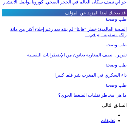
حوالي نصف سكان العالم في الحجر الصحي..كورونا يواصل الانتشار
قد يعجبك ايضا
المزيد عن المؤلف
طب وصحة
الصحة العالمية: خطر “هانتا” لم ينته بعد رغم إجلاء أكثر من مائة
راكب سفينة “إم في…
طب وصحة
تقرير .. نصف المغاربة يعانون من الإضطرابات النفسية
طب وصحة
داء السكري في المغرب يثير قلقا كبيرا
طب وصحة
ما هي مخاطر تقلبات الضغط الجوي؟
السابق
التالي
تعليقات