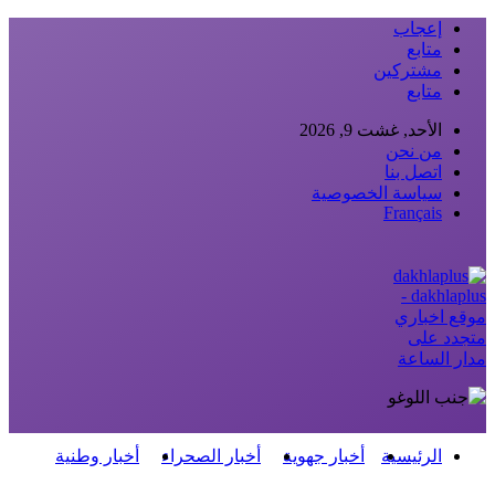
إعجاب
متابع
مشتركين
متابع
الأحد, غشت 9, 2026
من نحن
اتصل بنا
سياسة الخصوصية
Français
dakhlaplus -
موقع اخباري
متجدد على
مدار الساعة
الرئيسية
أخبار جهوية
أخبار الصحراء
أخبار وطنية