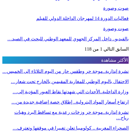
صوت وصورة
فعاليات الدورة 14 لمهرجان الداخلة الدولي للفيلم
صوت وصورة
بالفيديو.. داخل المركز الجهوي للمعهد الوطني للبحث في الصيد…
السابق
التالي
1 من 118
الأكثر مشاهدة
نشرة إنذارية..موجة حر وطقس حار من اليوم الثلاثاء إلى الخميس…
الاحتفال باليوم الوطني للمغاربة المقيمين بالخارج تحت شعار…
وزارة الداخلية..الأحداث التي شهدتها نقاط العبور المؤدية إلى…
ارتفاع أسعار المواد البترولية.. إطلاق حصة إضافية جديدة من…
نشرة إنذارية..موجة حر وزخات رعدية مع تساقط البرد وهبات
رياح…
الصحراء المغربية .. كولومبيا تعلن تغييرا في موقفها وتعترف…