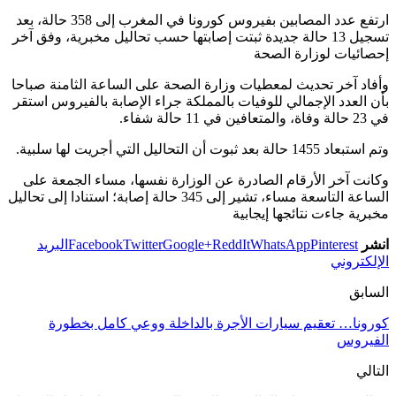
ارتفع عدد المصابين بفيروس كورونا في المغرب إلى 358 حالة، بعد
تسجيل 13 حالة جديدة ثبتت إصابتها حسب تحاليل مخبرية، وفق آخر
إحصائيات لوزارة الصحة
وأفاد آخر تحديث لمعطيات وزارة الصحة على الساعة الثامنة صباحا
بأن العدد الإجمالي للوفيات بالمملكة جراء الإصابة بالفيروس استقر
في 23 حالة وفاة، والمتعافين في 11 حالة شفاء.
وتم استبعاد 1455 حالة بعد ثبوت أن التحاليل التي أجريت لها سلبية.
وكانت آخر الأرقام الصادرة عن الوزارة نفسها، مساء الجمعة على
الساعة التاسعة مساء، تشير إلى 345 حالة إصابة؛ استنادا إلى تحاليل
مخبرية جاءت نتائجها إيجابية
انشر
Pinterest
WhatsApp
ReddIt
Google+
Twitter
Facebook
البريد
الإلكتروني
السابق
كورونا… تعقيم سيارات الأجرة بالداخلة ووعي كامل بخطورة
الفيروس
التالي