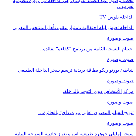
لحظة وصول عبد الصمد عرشان إلى الداخلة في زيارة تنظيمية
لحزب…
الداخلة بلوس TV
الداخلة تعيش ليلة احتفالية بامتياز عقب تأهل المنتخب المغربي
صوت وصورة
اختتام النسخة الثانية من برنامج “كفاءة” لفائدة…
صوت وصورة
شاطئ بورتو ريكو بطاقة بريدية ترسم سحر الداخلة الطبيعي
صوت وصورة
مركز الأشخاص ذوي التوحد بالداخلة.
صوت وصورة
تتويج الفيلم المصري “هابي بيرث داي” بالجائزة…
صوت وصورة
سبخة إمليلي جوهرة طبيعية آسرة تعزز جاذبية السياحة البيئية