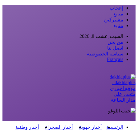
إعجاب
متابع
مشتركين
متابع
السبت, غشت 8, 2026
من نحن
اتصل بنا
سياسة الخصوصية
Français
dakhlaplus -
موقع اخباري
متجدد على
مدار الساعة
الرئيسية
أخبار جهوية
أخبار الصحراء
أخبار وطنية