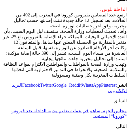
الداخلة بلوس :
ارتفع عدد المصابين بفيروس كورونا في المغرب إلى 402 من
الحالات، بعد تسجيل 12 حالة جديدة ثبتت إصابتها حسب تحاليل
مخبرية، وفق آخر إحصائيات لوزارة الصحة.
وأفاد تحديث لمعطيات وزارة الصحة، منتصف ليل اليوم السبت، بأن
العدد الإجمالي للوفيات بالمملكة جراء الإصابة بالفيروس بلغ 25، غير
متغير بالمقارنة مع الحصيلة المعلن عنها سابقا، والمتعافون 12.
وكانت آخر الأرقام الصادرة عن الوزارة نفسها، قبيل الساعة
العاشرة من مساء اليوم السبت، تشير إلى 390 حالة إصابة مؤكدة؛
استنادا إلى تحاليل مخبرية جاءت نتائجها إيجابية.
وتهيب وزارة الصحة بالمواطنات والمواطنين الالتزام بقواعد النظافة
والسلامة الصحية، والانخراط في التدابير الاحترازية التي اتخذتها
السلطات المغربية بكل وطنية ومسؤولية.
انشر
Pinterest
WhatsApp
ReddIt
Google+
Twitter
Facebook
البريد
الإلكتروني
السابق
مجلس الجهة يساهم في عملية تعقيم مدينة الداخلة ضد فيروس
“كورونا” المستجد.
التالي