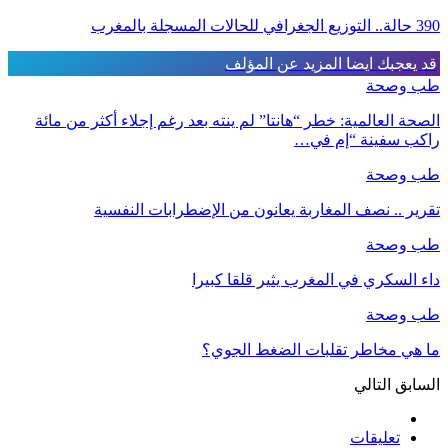
390 حالة.. التوزيع الجغرافي للحالات المسجلة بالمغرب
قد يعجبك ايضا
المزيد عن المؤلف
طب وصحة
الصحة العالمية: خطر “هانتا” لم ينته بعد رغم إجلاء أكثر من مائة
راكب سفينة “إم في…
طب وصحة
تقرير .. نصف المغاربة يعانون من الإضطرابات النفسية
طب وصحة
داء السكري في المغرب يثير قلقا كبيرا
طب وصحة
ما هي مخاطر تقلبات الضغط الجوي؟
السابق
التالي
تعليقات