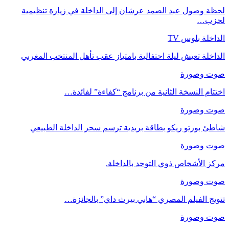
لحظة وصول عبد الصمد عرشان إلى الداخلة في زيارة تنظيمية
لحزب…
الداخلة بلوس TV
الداخلة تعيش ليلة احتفالية بامتياز عقب تأهل المنتخب المغربي
صوت وصورة
اختتام النسخة الثانية من برنامج “كفاءة” لفائدة…
صوت وصورة
شاطئ بورتو ريكو بطاقة بريدية ترسم سحر الداخلة الطبيعي
صوت وصورة
مركز الأشخاص ذوي التوحد بالداخلة.
صوت وصورة
تتويج الفيلم المصري “هابي بيرث داي” بالجائزة…
صوت وصورة