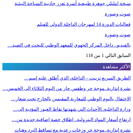
سبخة إمليلي جوهرة طبيعية آسرة تعزز جاذبية السياحة البيئية
صوت وصورة
فعاليات الدورة 14 لمهرجان الداخلة الدولي للفيلم
صوت وصورة
بالفيديو.. داخل المركز الجهوي للمعهد الوطني للبحث في الصيد…
السابق
التالي
1 من 118
الأكثر مشاهدة
الطريق السريع تزنيت – الداخلة، الذي أطلق عليه إسم…
نشرة إنذارية..موجة حر وطقس حار من اليوم الثلاثاء إلى الخميس…
الاحتفال باليوم الوطني للمغاربة المقيمين بالخارج تحت شعار…
وزارة الداخلية..الأحداث التي شهدتها نقاط العبور المؤدية إلى…
ارتفاع أسعار المواد البترولية.. إطلاق حصة إضافية جديدة من…
نشرة إنذارية..موجة حر وزخات رعدية مع تساقط البرد وهبات