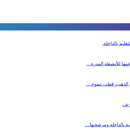
عليم بالداخلة.
دعمها للأنشطة المدرة…
دي الذهب، قطب تنموي…
عية بالداخلة ومرشحيها…