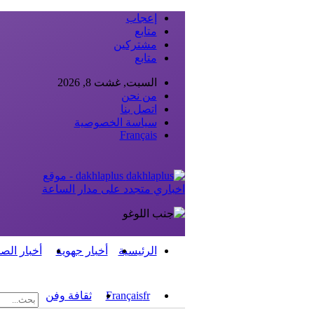
إعجاب
متابع
مشتركين
متابع
السبت, غشت 8, 2026
من نحن
اتصل بنا
سياسة الخصوصية
Français
dakhlaplus - موقع
اخباري متجدد على مدار الساعة
الرئيسية
أخبار جهوية
أخبار الص
fr
Français
ثقافة وفن