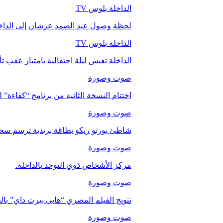
الداخلة بلوس TV
لحظة وصول عبد الصمد عرشان إلى الداخ
الداخلة بلوس TV
الداخلة تعيش ليلة احتفالية بامتياز عقب 
صوت وصورة
اختتام النسخة الثانية من برنامج “كفاءة” 
صوت وصورة
شاطئ بورتو ريكو بطاقة بريدية ترسم سحر
صوت وصورة
مركز الأشخاص ذوي التوحد بالداخلة.
صوت وصورة
تتويج الفيلم المصري “هابي بيرث داي” با
صوت وصورة