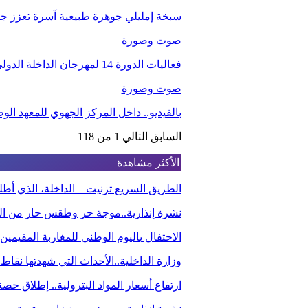
سبخة إمليلي جوهرة طبيعية آسرة تعزز جاذب
صوت وصورة
فعاليات الدورة 14 لمهرجان الداخلة الدولي للفيلم
صوت وصورة
بالفيديو.. داخل المركز الجهوي للمعهد ا
السابق
التالي
1 من 118
الأكثر مشاهدة
الطريق السريع تزنيت – الداخلة، الذي أ
نشرة إنذارية..موجة حر وطقس حار من الي
الاحتفال باليوم الوطني للمغاربة المقيم
وزارة الداخلية..الأحداث التي شهدتها نقاط
ارتفاع أسعار المواد البترولية.. إطلاق ح