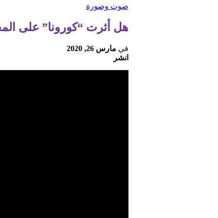
صوت وصورة
هل أثرت “كورونا” على المح
في
مارس 26, 2020
انشر