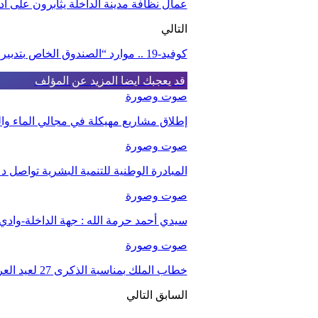
عمال نظافة مدينة الداخلة يثابرون على أ
التالي
كوفيد-19 .. موارد “الصندوق الخاص بتدبير جائحة فيروس كورونا” بلغت حوالي 28 مليار درهم
قد يعجبك ايضا
المزيد عن المؤلف
صوت وصورة
إطلاق مشاريع مهيكلة في مجالي الماء والت
صوت وصورة
المبادرة الوطنية للتنمية البشرية تواصل د
صوت وصورة
سيدي أحمد حرمة الله : جهة الداخلة-واد
صوت وصورة
خطاب الملك بمناسبة الذكرى 27 لعيد العرش.
السابق
التالي