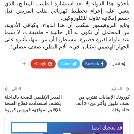
يأخذوا هذا الدواء إلا بعد استشارة الطبيب المعالج، الذي
يتعين عليه إجراء تخطيط كهربائي لقلب المريض قبل
حسم إمكانية تناوله للكلوروكين.
وتابع البروفيسور شكيب أن هذا الدواء، وكباقي الأدوية،
من المحتمل أن تكون له آثار جانبية « طفيفة »، لا سيما
عند تناوله لفترة قصيرة، مستطردا أن من بينها، تأثيره على
الجهاز الهضمي (غثيان، قيء، آلام البطن، ضعف عضلي).
Google+
Twitter
Facebook
انشر
السابق
التالي
كورونا.. الإصابات تقترب من
المدير الإقليمي للصحة بالداخلة
نصف مليون وأكثر من 20 ألف
يكشف استعدادت قطاع الصحة
حالة وفاة
بالإقليم لمواجهة فيروس كورونا
قد يعجبك ايضا
المزيد عن المؤلف