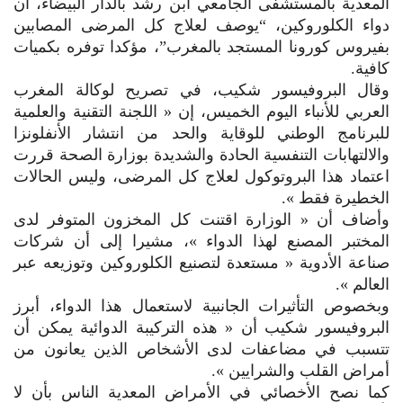
المعدية بالمستشفى الجامعي ابن رشد بالدار البيضاء، أن
دواء الكلوروكين، “يوصف لعلاج كل المرضى المصابين
بفيروس كورونا المستجد بالمغرب”، مؤكدا توفره بكميات
كافية.
وقال البروفيسور شكيب، في تصريح لوكالة المغرب
العربي للأنباء اليوم الخميس، إن « اللجنة التقنية والعلمية
للبرنامج الوطني للوقاية والحد من انتشار الأنفلونزا
والالتهابات التنفسية الحادة والشديدة بوزارة الصحة قررت
اعتماد هذا البروتوكول لعلاج كل المرضى، وليس الحالات
الخطيرة فقط ».
وأضاف أن « الوزارة اقتنت كل المخزون المتوفر لدى
المختبر المصنع لهذا الدواء »، مشيرا إلى أن شركات
صناعة الأدوية « مستعدة لتصنيع الكلوروكين وتوزيعه عبر
العالم ».
وبخصوص التأثيرات الجانبية لاستعمال هذا الدواء، أبرز
البروفيسور شكيب أن « هذه التركيبة الدوائية يمكن أن
تتسبب في مضاعفات لدى الأشخاص الذين يعانون من
أمراض القلب والشرايين ».
كما نصح الأخصائي في الأمراض المعدية الناس بأن لا