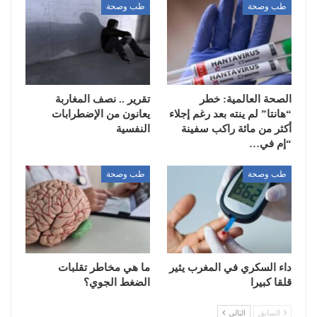
طب وصحة
طب وصحة
الصحة العالمية: خطر
تقرير .. نصف المغاربة
“هانتا” لم ينته بعد رغم إجلاء
يعانون من الإضطرابات
أكثر من مائة راكب سفينة
النفسية
“إم في…
طب وصحة
طب وصحة
داء السكري في المغرب يثير
ما هي مخاطر تقلبات
قلقا كبيرا
الضغط الجوي؟
السابق
التالي