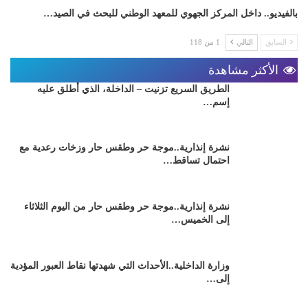
بالفيديو.. داخل المركز الجهوي للمعهد الوطني للبحث في الصيد…
السابق
التالي
1 من 118
الأكثر مشاهدة
الطريق السريع تزنيت – الداخلة، الذي أطلق عليه
إسم…
نشرة إنذارية..موجة حر وطقس حار وزخات رعدية مع
احتمال تساقط…
نشرة إنذارية..موجة حر وطقس حار من اليوم الثلاثاء
إلى الخميس…
وزارة الداخلية..الأحداث التي شهدتها نقاط العبور المؤدية
إلى…