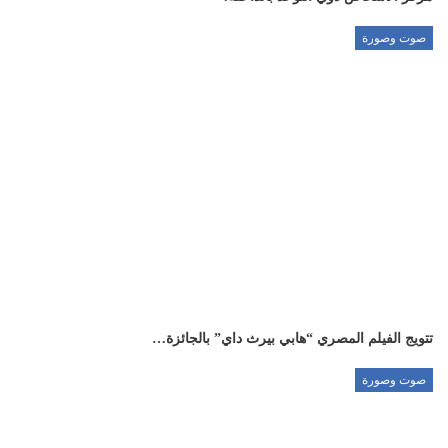
صوت وصورة
تتويج الفيلم المصري “هابي بيرث داي” بالجائزة…
صوت وصورة