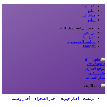
إعجاب
متابع
مشتركين
متابع
الخميس, غشت 6, 2026
من نحن
اتصل بنا
سياسة الخصوصية
Français
dakhlaplus -
موقع اخباري
متجدد على
مدار الساعة
الرئيسية
أخبار جهوية
أخبار الصحراء
أخبار وطنية