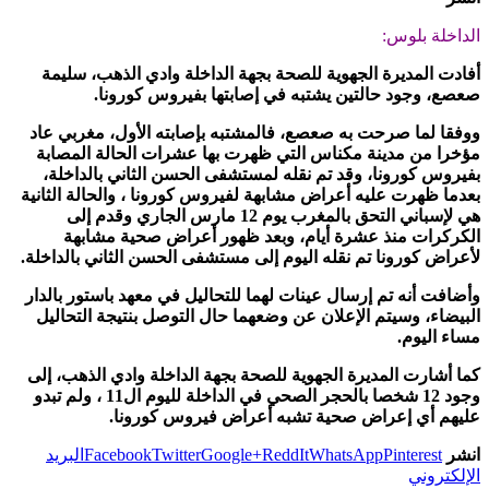
الداخلة بلوس:
أفادت المديرة الجهوية للصحة بجهة الداخلة وادي الذهب، سليمة
صعصع، وجود حالتين يشتبه في إصابتها بفيروس كورونا.
ووفقا لما صرحت به صعصع، فالمشتبه بإصابته الأول، مغربي عاد
مؤخرا من مدينة مكناس التي ظهرت بها عشرات الحالة المصابة
بفيروس كورونا، وقد تم نقله لمستشفى الحسن الثاني بالداخلة،
بعدما ظهرت عليه أعراض مشابهة لفيروس كورونا ، والحالة الثانية
هي لإسباني التحق بالمغرب يوم 12 مارس الجاري وقدم إلى
الكركرات منذ عشرة أيام، وبعد ظهور أعراض صحية مشابهة
لأعراض كورونا تم نقله اليوم إلى مستشفى الحسن الثاني بالداخلة.
وأضافت أنه تم إرسال عينات لهما للتحاليل في معهد باستور بالدار
البيضاء، وسيتم الإعلان عن وضعهما حال التوصل بنتيجة التحاليل
مساء اليوم.
كما أشارت المديرة الجهوية للصحة بجهة الداخلة وادي الذهب، إلى
وجود 12 شخصا بالحجر الصحي في الداخلة لليوم ال11 ، ولم تبدو
عليهم أي إعراض صحية تشبه أعراض فيروس كورونا.
انشر
Pinterest
WhatsApp
ReddIt
Google+
Twitter
Facebook
البريد
الإلكتروني