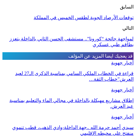
السابق
توقعات الأرصاد الجوية لطقس الخميس في المملكة
التالي
لمواجهة جائحة “كورونا”.. مستشفى الحسن الثاني بالداخلة يتعزز
بطاقم طبي عسكري
قد يعجبك ايضا
المزيد عن المؤلف
أخبار جهوية
قراءة في الخطاب الملكي السامي بمناسبة الذكرى الـ27 لعيد
العرش”خطاب الثقة…
أخبار جهوية
إطلاق مشاريع مهيكلة بالداخلة في مجالي الماء والتعليم بمناسبة
عيد العرش.
أخبار جهوية
سيدي أحمد حرمة الله ..جهة الداخلة-وادي الذهب، قطب تنموي
منفتح على محيطه الإقليمي