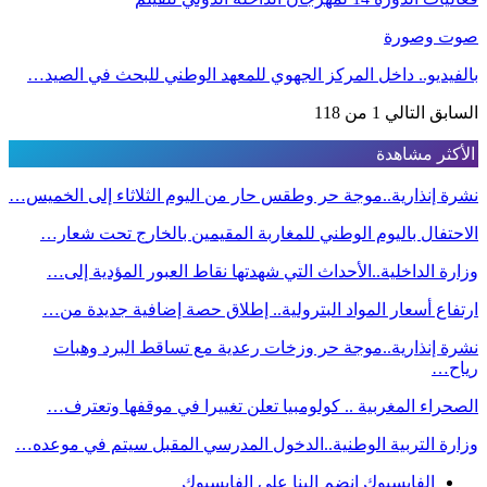
صوت وصورة
بالفيديو.. داخل المركز الجهوي للمعهد الوطني للبحث في الصيد…
السابق
التالي
1 من 118
الأكثر مشاهدة
نشرة إنذارية..موجة حر وطقس حار من اليوم الثلاثاء إلى الخميس…
الاحتفال باليوم الوطني للمغاربة المقيمين بالخارج تحت شعار…
وزارة الداخلية..الأحداث التي شهدتها نقاط العبور المؤدية إلى…
ارتفاع أسعار المواد البترولية.. إطلاق حصة إضافية جديدة من…
نشرة إنذارية..موجة حر وزخات رعدية مع تساقط البرد وهبات
رياح…
الصحراء المغربية .. كولومبيا تعلن تغييرا في موقفها وتعترف…
وزارة التربية الوطنية..الدخول المدرسي المقبل سیتم في موعده…
الفايسبوك
انضم إلينا على الفايسبوك