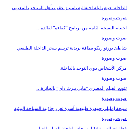
الداخلة تعيش ليلة احتفالية بامتياز عقب تأهل المنتخب المغربي
صوت وصورة
اختتام النسخة الثانية من برنامج “كفاءة” لفائدة…
صوت وصورة
شاطئ بورتو ريكو بطاقة بريدية ترسم سحر الداخلة الطبيعي
صوت وصورة
مركز الأشخاص ذوي التوحد بالداخلة.
صوت وصورة
تتويج الفيلم المصري “هابي بيرث داي” بالجائزة…
صوت وصورة
سبخة إمليلي جوهرة طبيعية آسرة تعزز جاذبية السياحة البيئية
صوت وصورة
فعاليات الدورة 14 لمهرجان الداخلة الدولي للفيلم