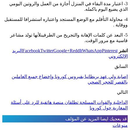
3- اعتبار مدة البقاء في المنزل أجازة من العمل والروتين اليومي
الذي يضيع اليوم باكمله.
4- محاولة التأقلم مع الوضع المستجد واعتباره استشرافا للمستقبل
ووقاية .
5- البعد عن كلمات الإهانة والتجريح من الطرفينلأنها تولد مشاعر
قاسية مع مرور الوقت.
انشر
Pinterest
WhatsApp
ReddIt
Google+
Twitter
Facebook
البريد
الإلكتروني
السابق
إصابة ولي عهد بريطانيا بفيروس كورونا وإخضاع جميع العاملين
بالقصر للحجر الصحي
التالي
الداخلية والقوات المسلحة تطلقان منصة هاتفية للرد على أسئلة
المغاربة حول كورونا
قد يعجبك ايضا
المزيد عن المؤلف
منوعات