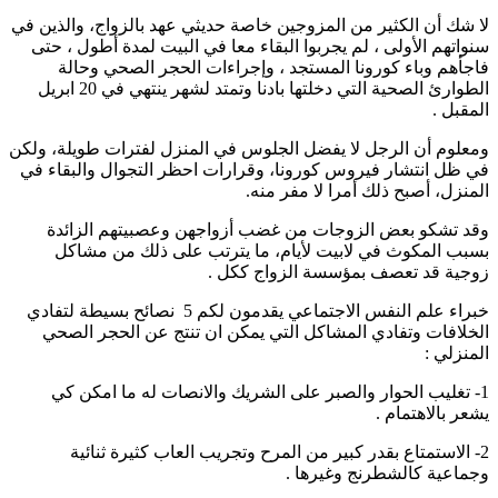
لا شك أن الكثير من المزوجين خاصة حديثي عهد بالزواج، والذين في
سنواتهم الأولى ، لم يجربوا البقاء معا في البيت لمدة أطول ، حتى
فاجأهم وباء كورونا المستجد ، وإجراءات الحجر الصحي وحالة
الطوارئ الصحية التي دخلتها بادنا وتمتد لشهر ينتهي في 20 ابريل
المقبل .
ومعلوم أن الرجل لا يفضل الجلوس في المنزل لفترات طويلة، ولكن
في ظل انتشار فيروس كورونا، وقرارات احظر التجوال والبقاء في
المنزل، أصبح ذلك أمرا لا مفر منه.
وقد تشكو بعض الزوجات من غضب أزواجهن وعصبيتهم الزائدة
بسبب المكوث في لابيت لأيام، ما يترتب على ذلك من مشاكل
زوجية قد تعصف بمؤسسة الزواج ككل .
خبراء علم النفس الاجتماعي يقدمون لكم 5 نصائح بسيطة لتفادي
الخلافات وتفادي المشاكل التي يمكن ان تنتج عن الحجر الصحي
المنزلي :
1- تغليب الحوار والصبر على الشريك والانصات له ما امكن كي
يشعر بالاهتمام .
2- الاستمتاع بقدر كبير من المرح وتجريب العاب كثيرة ثنائية
وجماعية كالشطرنج وغيرها .