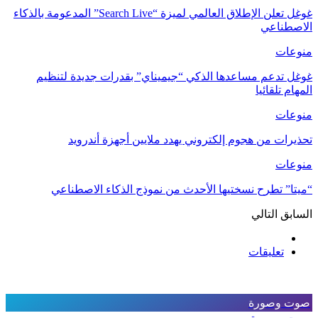
غوغل تعلن الإطلاق العالمي لميزة “Search Live” المدعومة بالذكاء
الاصطناعي
منوعات
غوغل تدعم مساعدها الذكي “جيميناي” بقدرات جديدة لتنظيم
المهام تلقائيا
منوعات
تحذيرات من هجوم إلكتروني يهدد ملايين أجهزة أندرويد
منوعات
“ميتا” تطرح نسختيها الأحدث من نموذج الذكاء الاصطناعي
السابق
التالي
تعليقات
صوت وصورة