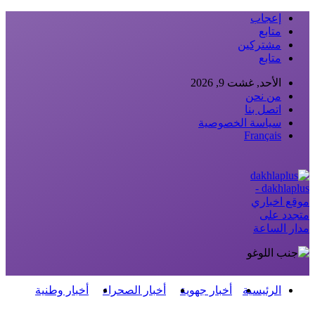
إعجاب
متابع
مشتركين
متابع
الأحد, غشت 9, 2026
من نحن
اتصل بنا
سياسة الخصوصية
Français
dakhlaplus -
موقع اخباري
متجدد على
مدار الساعة
الرئيسية
أخبار جهوية
أخبار الصحراء
أخبار وطنية