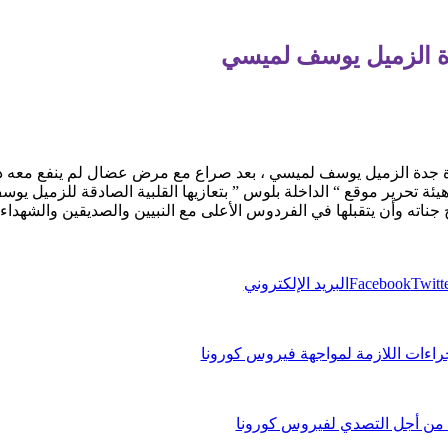
ة الزميل يوسف لميسي
اة جدة الزميل يوسف لميسي ، بعد صراع مع مرض عضال لم ينفع معه دو
هيئة تحرير موقع “ الداخلة بلوس ” بتعازيها القلبية الصادقة للزميل يو
جناته وأن يتقبلها في الفردوس الأعلى مع النبيين والصديقين والشهداء، 
Twitt
Facebook
البريد الإلكتروني
اءات اللازمة لمواجهة فيروس كورونا
ة من أجل التصدي لفيروس كورونا