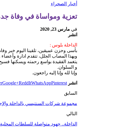
أخبار الصحراء
تعزية ومواساة في وفاة جد
في
مارس 23, 2020
انشر
الداخلة بلوس :
بأسى وحزن عميقين، تلقينا اليوم خبر وف
وبهذا المصاب الجلل، تتقدم ادارة وأعضاء 
يتغمد الفقيدة بواسع رحمته ويسكنها فسيح 
و السلوان.
وإنا لله وإنا إليه راجعون.
انشر
Pinterest
WhatsApp
ReddIt
Google+
er
السابق
مجموعة شركات السنتيسي بالداخلة والإجر
التالي
الداخلة.. جهود متواصلة للسلطات المحلي