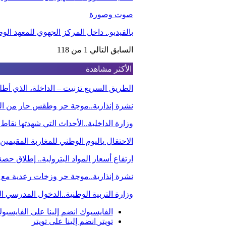
صوت وصورة
بالفيديو.. داخل المركز الجهوي للمعهد ا
السابق
التالي
1 من 118
الأكثر مشاهدة
الطريق السريع تزنيت – الداخلة، الذي أ
نشرة إنذارية..موجة حر وطقس حار من الي
وزارة الداخلية..الأحداث التي شهدتها نقاط
الاحتفال باليوم الوطني للمغاربة المقيم
ارتفاع أسعار المواد البترولية.. إطلاق ح
نشرة إنذارية..موجة حر وزخات رعدية مع 
وزارة التربية الوطنية..الدخول المدرسي
الفايسبوك
انضم إلينا على الفايسبو
تويتر
انضم إلينا على تويتر