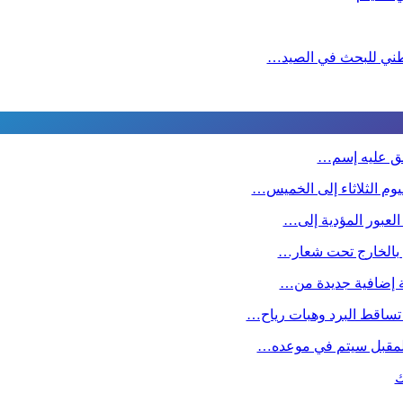
لوطني للبحث في الصيد…
طلق عليه إسم…
وم الثلاثاء إلى الخميس…
 العبور المؤدية إلى…
ين بالخارج تحت شعار…
صة إضافية جديدة من…
تساقط البرد وهبات رياح…
 المقبل سیتم في موعده…
ك