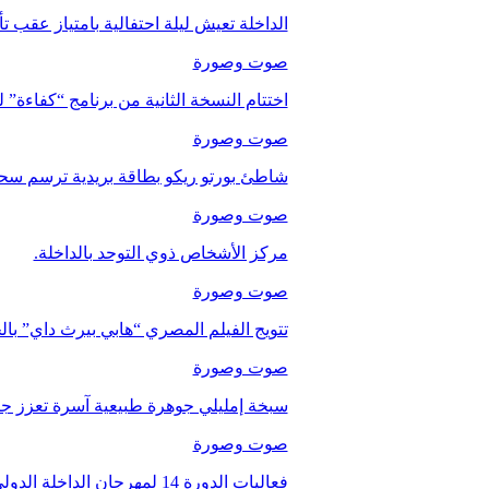
الداخلة تعيش ليلة احتفالية بامتياز عقب 
صوت وصورة
اختتام النسخة الثانية من برنامج “كفاءة” 
صوت وصورة
شاطئ بورتو ريكو بطاقة بريدية ترسم سحر
صوت وصورة
مركز الأشخاص ذوي التوحد بالداخلة.
صوت وصورة
تتويج الفيلم المصري “هابي بيرث داي” با
صوت وصورة
سبخة إمليلي جوهرة طبيعية آسرة تعزز جاذب
صوت وصورة
فعاليات الدورة 14 لمهرجان الداخلة الدولي للفيلم