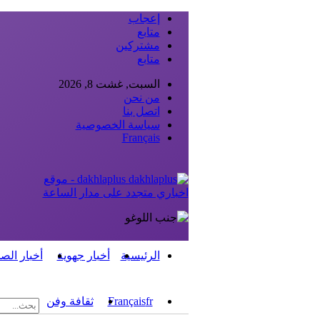
إعجاب
متابع
مشتركين
متابع
السبت, غشت 8, 2026
من نحن
اتصل بنا
سياسة الخصوصية
Français
dakhlaplus - موقع
اخباري متجدد على مدار الساعة
الرئيسية
أخبار جهوية
أخبار الص
fr
Français
ثقافة وفن