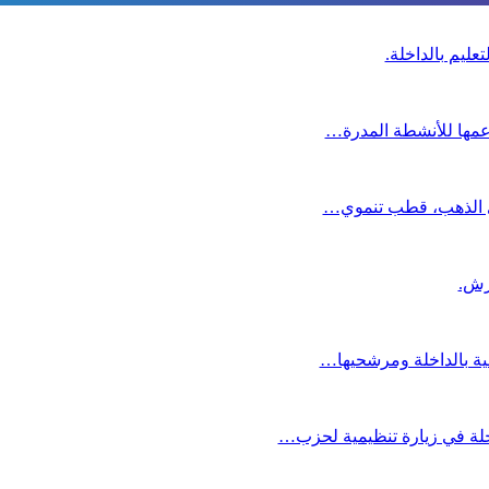
عليم بالداخلة.
دعمها للأنشطة المدرة…
دي الذهب، قطب تنموي…
عية بالداخلة ومرشحيها…
لة في زيارة تنظيمية لحزب…