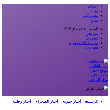
إعجاب
متابع
مشتركين
متابع
السبت, غشت 8, 2026
من نحن
اتصل بنا
سياسة الخصوصية
Français
dakhlaplus -
موقع اخباري
متجدد على
مدار الساعة
الرئيسية
أخبار جهوية
أخبار الصحراء
أخبار وطنية