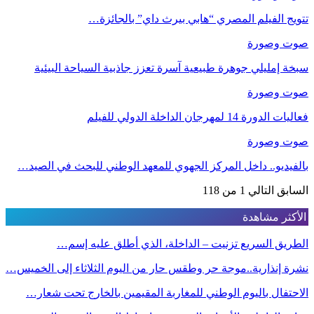
تتويج الفيلم المصري “هابي بيرث داي” بالجائزة…
صوت وصورة
سبخة إمليلي جوهرة طبيعية آسرة تعزز جاذبية السياحة البيئية
صوت وصورة
فعاليات الدورة 14 لمهرجان الداخلة الدولي للفيلم
صوت وصورة
بالفيديو.. داخل المركز الجهوي للمعهد الوطني للبحث في الصيد…
السابق
التالي
1 من 118
الأكثر مشاهدة
الطريق السريع تزنيت – الداخلة، الذي أطلق عليه إسم…
نشرة إنذارية..موجة حر وطقس حار من اليوم الثلاثاء إلى الخميس…
الاحتفال باليوم الوطني للمغاربة المقيمين بالخارج تحت شعار…