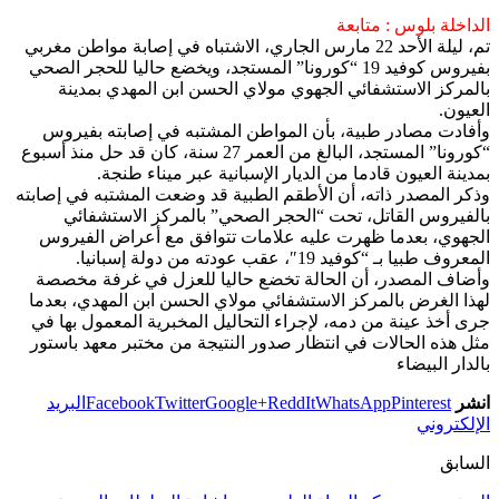
الداخلة بلوس : متابعة
تم، ليلة الأحد 22 مارس الجاري، الاشتباه في إصابة مواطن مغربي
بفيروس كوفيد 19 “كورونا” المستجد، ويخضع حاليا للحجر الصحي
بالمركز الاستشفائي الجهوي مولاي الحسن ابن المهدي بمدينة
العيون.
وأفادت مصادر طبية، بأن المواطن المشتبه في إصابته بفيروس
“كورونا” المستجد، البالغ من العمر 27 سنة، كان قد حل منذ أسبوع
بمدينة العيون قادما من الديار الإسبانية عبر ميناء طنجة.
وذكر المصدر ذاته، أن الأطقم الطبية قد وضعت المشتبه في إصابته
بالفيروس القاتل، تحت “الحجر الصحي” بالمركز الاستشفائي
الجهوي، بعدما ظهرت عليه علامات تتوافق مع أعراض الفيروس
المعروف طبيا بـ “كوفيد 19″، عقب عودته من دولة إسبانيا.
وأضاف المصدر، أن الحالة تخضع حاليا للعزل في غرفة مخصصة
لهذا الغرض بالمركز الاستشفائي مولاي الحسن ابن المهدي، بعدما
جرى أخذ عينة من دمه، لإجراء التحاليل المخبرية المعمول بها في
مثل هذه الحالات في انتظار صدور النتيجة من مختبر معهد باستور
بالدار البيضاء
انشر
Pinterest
WhatsApp
ReddIt
Google+
Twitter
Facebook
البريد
الإلكتروني
السابق