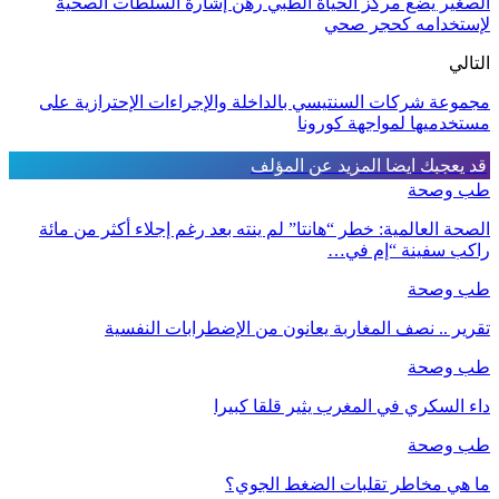
الصغير يضع مركز الحياة الطبي رهن إشارة السلطات الصحية
لإستخدامه كحجر صحي
التالي
مجموعة شركات السنتيسي بالداخلة والإجراءات الإحترازية على
مستخدميها لمواجهة كورونا
قد يعجبك ايضا
المزيد عن المؤلف
طب وصحة
الصحة العالمية: خطر “هانتا” لم ينته بعد رغم إجلاء أكثر من مائة
راكب سفينة “إم في…
طب وصحة
تقرير .. نصف المغاربة يعانون من الإضطرابات النفسية
طب وصحة
داء السكري في المغرب يثير قلقا كبيرا
طب وصحة
ما هي مخاطر تقلبات الضغط الجوي؟