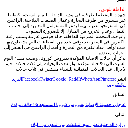
الداخلة بلوس :
شهدت المحطة الطرقية في مدينة الداخلة، اليوم السبت، اكتظاظا
غير مسبوق من طرف البحارة وعمال الضيعات الفلاحية، الراغبين
في السفرنحو مدنهم، بينما يدعو المسؤولون المغاربة إلى اجتناب
التنقل، وعدم الخروج من المنازل إلا للضرورة القصوى.
وعرفت المحطة الطرقية للداخلة، حالة فوضى عارمة بسبب رغبة
الكثيرين في السفر بعد توقف عدد من القطاعات التي يشتغلون بها
حيث توافد أعداد غفيرة من البحارة والعمال الراغبين في السفر إلى
وجهات متعددة .
يذكر أن حالات الإصابة المؤكدة بفيروس كورونا، وصلت مساء اليوم
السبت إلى 96 حالة مؤكدة، وارتفعت الوفيات إلى ثلاث حالات، فيما
لا يزال عدد الحالات المتماثلة للشفاء مستقرا في ثلاث حالات.
انشر
Pinterest
WhatsApp
ReddIt
Google+
Twitter
Facebook
البريد
الإلكتروني
السابق
عاجل : حصيلة الإصابة بفيروس كورونا المستجد 96 حالة مؤكدة
التالي
وزارة الداخلية تعلن منع التنقلات بين المدن في البلاد