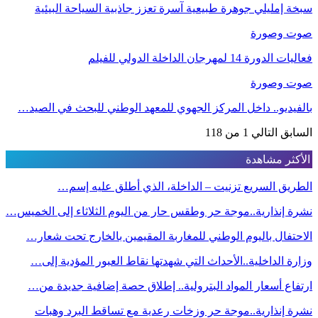
سبخة إمليلي جوهرة طبيعية آسرة تعزز جاذبية السياحة البيئية
صوت وصورة
فعاليات الدورة 14 لمهرجان الداخلة الدولي للفيلم
صوت وصورة
بالفيديو.. داخل المركز الجهوي للمعهد الوطني للبحث في الصيد…
السابق
التالي
1 من 118
الأكثر مشاهدة
الطريق السريع تزنيت – الداخلة، الذي أطلق عليه إسم…
نشرة إنذارية..موجة حر وطقس حار من اليوم الثلاثاء إلى الخميس…
الاحتفال باليوم الوطني للمغاربة المقيمين بالخارج تحت شعار…
وزارة الداخلية..الأحداث التي شهدتها نقاط العبور المؤدية إلى…
ارتفاع أسعار المواد البترولية.. إطلاق حصة إضافية جديدة من…
نشرة إنذارية..موجة حر وزخات رعدية مع تساقط البرد وهبات