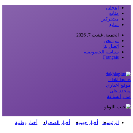
إعجاب
متابع
مشتركين
متابع
الجمعة, غشت 7, 2026
من نحن
اتصل بنا
سياسة الخصوصية
Français
dakhlaplus -
موقع اخباري
متجدد على
مدار الساعة
الرئيسية
أخبار جهوية
أخبار الصحراء
أخبار وطنية