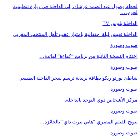
لحظة وصول عبد الصمد عرشان إلى الداخلة في زيارة تنظيمية
لحزب…
الداخلة بلوس TV
الداخلة تعيش ليلة احتفالية بامتياز عقب تأهل المنتخب المغربي
صوت وصورة
اختتام النسخة الثانية من برنامج “كفاءة” لفائدة…
صوت وصورة
شاطئ بورتو ريكو بطاقة بريدية ترسم سحر الداخلة الطبيعي
صوت وصورة
مركز الأشخاص ذوي التوحد بالداخلة.
صوت وصورة
تتويج الفيلم المصري “هابي بيرث داي” بالجائزة…
صوت وصورة