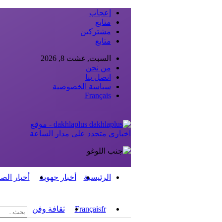
إعجاب
متابع
مشتركين
متابع
السبت, غشت 8, 2026
من نحن
اتصل بنا
سياسة الخصوصية
Français
dakhlaplus - موقع
اخباري متجدد على مدار الساعة
الرئيسية
أخبار جهوية
أخبار الص
fr
Français
ثقافة وفن