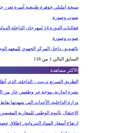
سبخة إمليلي جوهرة طبيعية آسرة تعزز جاذب
صوت وصورة
فعاليات الدورة 14 لمهرجان الداخلة الدولي للفيلم
صوت وصورة
بالفيديو.. داخل المركز الجهوي للمعهد ا
السابق
التالي
1 من 118
الأكثر مشاهدة
الطريق السريع تزنيت – الداخلة، الذي أ
نشرة إنذارية..موجة حر وطقس حار من الي
وزارة الداخلية..الأحداث التي شهدتها نقاط
الاحتفال باليوم الوطني للمغاربة المقيم
ارتفاع أسعار المواد البترولية.. إطلاق ح