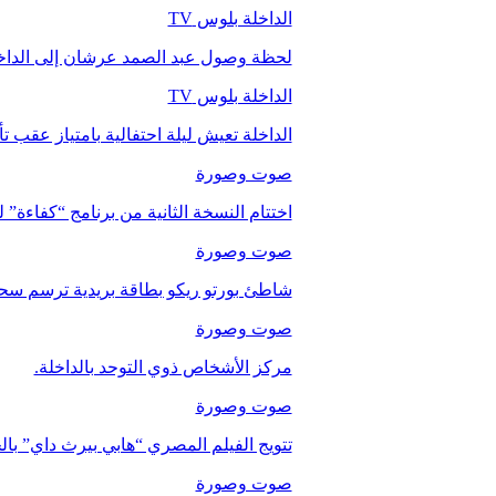
الداخلة بلوس TV
لحظة وصول عبد الصمد عرشان إلى الداخ
الداخلة بلوس TV
الداخلة تعيش ليلة احتفالية بامتياز عقب 
صوت وصورة
اختتام النسخة الثانية من برنامج “كفاءة” 
صوت وصورة
شاطئ بورتو ريكو بطاقة بريدية ترسم سحر
صوت وصورة
مركز الأشخاص ذوي التوحد بالداخلة.
صوت وصورة
تتويج الفيلم المصري “هابي بيرث داي” با
صوت وصورة