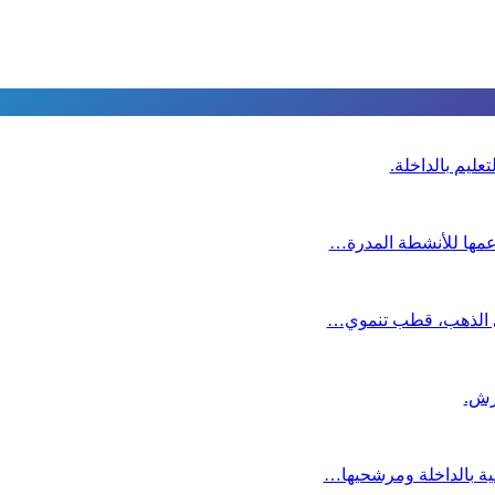
عليم بالداخلة.
دعمها للأنشطة المدرة…
دي الذهب، قطب تنموي…
عية بالداخلة ومرشحيها…