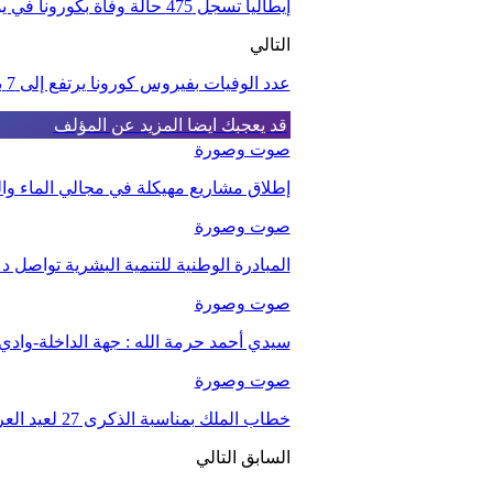
إيطاليا تسجل 475 حالة وفاة بكورونا في يوم واحد
التالي
عدد الوفيات بفيروس كورونا يرتفع إلى 7 بالجزائر
قد يعجبك ايضا
المزيد عن المؤلف
صوت وصورة
إطلاق مشاريع مهيكلة في مجالي الماء والت
صوت وصورة
المبادرة الوطنية للتنمية البشرية تواصل د
صوت وصورة
سيدي أحمد حرمة الله : جهة الداخلة-واد
صوت وصورة
خطاب الملك بمناسبة الذكرى 27 لعيد العرش.
السابق
التالي