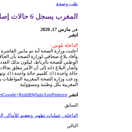
طب وصحة
المغرب يسجل 6 حالات إصابة جديدة بـ”كورونا” .. الحصيلة: 44
في
مارس 17, 2020
انشر
الداخلة بلوس :
أعلنت وزارة الصحة أنه تم مابين العاشرة
وأفاد بلاغ صحافي لوزارة الصحة بأن الحالا
الوطني للصحة بالرباط، ليكون بذلك العدد الإجمالي للح
حالة واحدة (1)، كلميم حالة واحدة (1)، وتوجد جميعها تحت الرعاية الصحية بالمستشفى حيث سيتم التكفل بها وفقا للإجراءات الصحية المعتمدة.
ودعت وزارة الصحة المغربية المواطنات والم
المغربية بكل وطنية ومسؤولية.
انشر
Pinterest
WhatsApp
ReddIt
Google+
er
السابق
الداخلة.. عمليات تطهير وتعقيم للأماكن ال
التالي