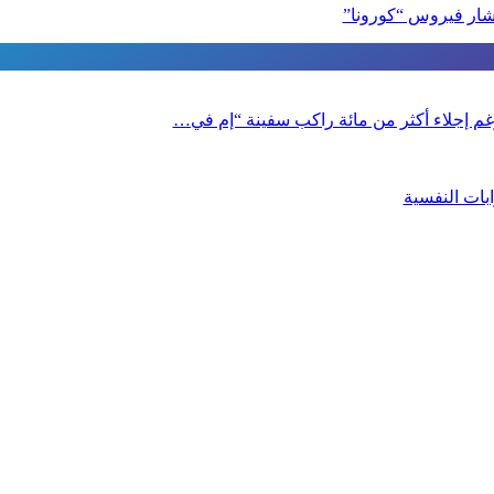
شار فيروس “كورونا”
 رغم إجلاء أكثر من مائة راكب سفينة “إم في…
بات النفسية