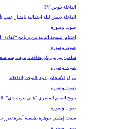
الداخلة بلوس TV
الداخلة تعيش ليلة احتفالية بامتياز عقب 
صوت وصورة
اختتام النسخة الثانية من برنامج “كفاءة” 
صوت وصورة
شاطئ بورتو ريكو بطاقة بريدية ترسم سحر
صوت وصورة
مركز الأشخاص ذوي التوحد بالداخلة.
صوت وصورة
تتويج الفيلم المصري “هابي بيرث داي” با
صوت وصورة
سبخة إمليلي جوهرة طبيعية آسرة تعزز جاذب
صوت وصورة