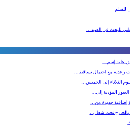
لوطني للبحث في الصيد…
طلق عليه إسم…
ت رعدية مع احتمال تساقط…
وم الثلاثاء إلى الخميس…
 العبور المؤدية إلى…
صة إضافية جديدة من…
ين بالخارج تحت شعار…
ك