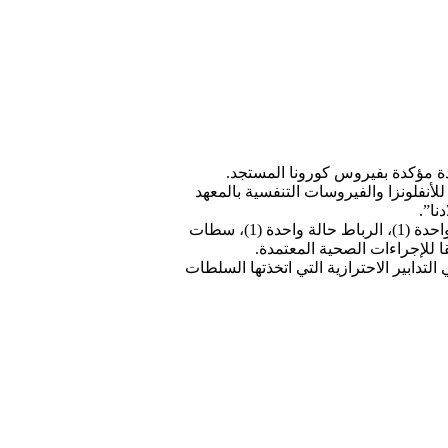
دة مؤكدة بفيروس كورونا المستجد.
لأنفلونزا والفيروسات التنفسية بالمعهد
وأشار البلاغ ذاته إلى أن الأمر يتعلق بحالات إصابة وافدة موزعة على المدن التالية: طنجة حالتان (2)، وجدة حالة واحدة (1)، الرباط حالة واحدة (1)، سطات
لتدابير الاحترازية التي اتخذتها السلطات