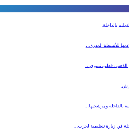
عليم بالداخلة.
دعمها للأنشطة المدرة…
دي الذهب، قطب تنموي…
عية بالداخلة ومرشحيها…
لة في زيارة تنظيمية لحزب…