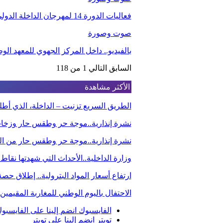
فعاليات الدورة 14 لمهرجان الداخلة الدولي للفيلم
صوت وصورة
بالفيديو.. داخل المركز الجهوي للمعهد ا
السابق
التالي
1 من 118
الأكثر مشاهدة
الطريق السريع تزنيت – الداخلة، الذي أ
نشرة إنذارية..موجة حر وطقس حار وزخا
نشرة إنذارية..موجة حر وطقس حار من الي
وزارة الداخلية..الأحداث التي شهدتها نقاط
ارتفاع أسعار المواد البترولية.. إطلاق ح
الاحتفال باليوم الوطني للمغاربة المقيم
الفايسبوك
انضم إلينا على الفايسبو
تويتر
انضم إلينا على تويتر