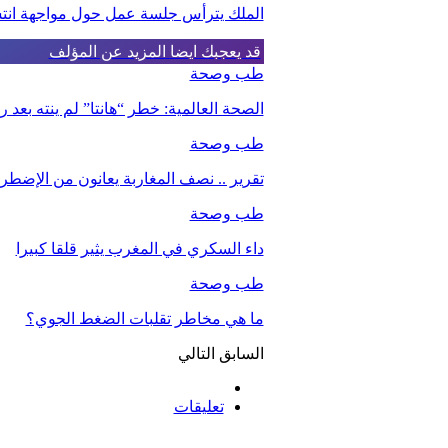
الملك يترأس جلسة عمل حول مواجهة انت
قد يعجبك ايضا
المزيد عن المؤلف
طب وصحة
الصحة العالمية: خطر “هانتا” لم ينته بعد
طب وصحة
تقرير .. نصف المغاربة يعانون من الإضطرا
طب وصحة
داء السكري في المغرب يثير قلقا كبيرا
طب وصحة
ما هي مخاطر تقلبات الضغط الجوي؟
السابق
التالي
تعليقات