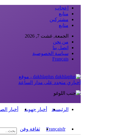
إعجاب
متابع
مشتركين
متابع
الجمعة, غشت 7, 2026
من نحن
اتصل بنا
سياسة الخصوصية
Français
dakhlaplus - موقع
اخباري متجدد على مدار الساعة
الرئيسية
أخبار جهوية
أخبار الص
fr
Français
ثقافة وفن