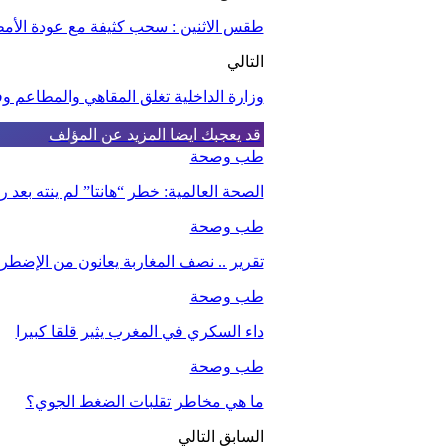
طقس الاثنين : سحب كثيفة مع عودة الأم
التالي
وزارة الداخلية تغلق المقاهي والمطاعم وف
قد يعجبك ايضا
المزيد عن المؤلف
طب وصحة
الصحة العالمية: خطر “هانتا” لم ينته بعد
طب وصحة
تقرير .. نصف المغاربة يعانون من الإضطرا
طب وصحة
داء السكري في المغرب يثير قلقا كبيرا
طب وصحة
ما هي مخاطر تقلبات الضغط الجوي؟
السابق
التالي