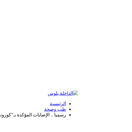
الرئيسية
طب وصحة
رسميا .. الإصابات المؤكدة بـ”كورونا” تصل إلى 29