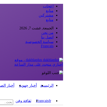
إعجاب
متابع
مشتركين
متابع
الجمعة, غشت 7, 2026
من نحن
اتصل بنا
سياسة الخصوصية
Français
dakhlaplus - موقع
اخباري متجدد على مدار الساعة
الرئيسية
أخبار جهوية
أخبار الص
fr
Français
ثقافة وفن