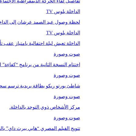
تفاصيل لقاء الحركة الديمقراطية الاجتما
الداخلة بلوس TV
لحظة وصول عبد الصمد عرشان إلى الداخ
الداخلة بلوس TV
الداخلة تعيش ليلة احتفالية بامتياز عقب 
صوت وصورة
اختتام النسخة الثانية من برنامج “كفاءة” 
صوت وصورة
شاطئ بورتو ريكو بطاقة بريدية ترسم سحر
صوت وصورة
مركز الأشخاص ذوي التوحد بالداخلة.
صوت وصورة
تتويج الفيلم المصري “هابي بيرث داي” با