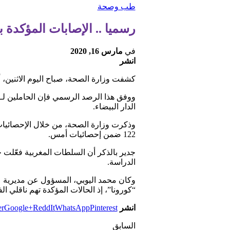
طب وصحة
رسميا .. الإصابات المؤكدة بـ”كورونا”
في
مارس 16, 2020
انشر
كشفت وزارة الصحة، صباح اليوم الاثنين، أن عدد الإصابات المؤ
الدار البيضاء.
122 ضمن إحصائيات أمس.
جدير بالذكر أن السلطات المغربية فعّلت جم
الدراسة.
وكان محمد اليوبي، المسؤول عن مديرية عل
“كورونا”، إذ الحالات المؤكدة تهم ناقلي ا
انشر
Pinterest
WhatsApp
ReddIt
Google+
er
السابق