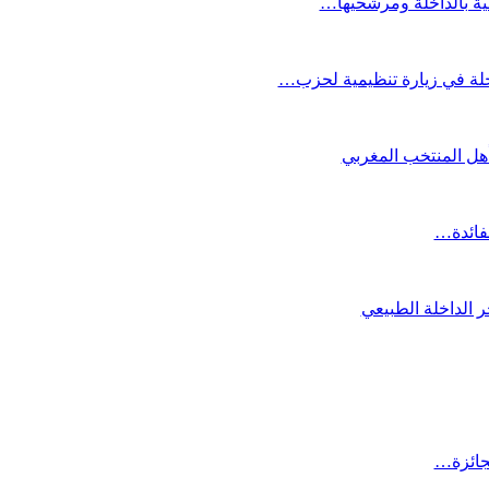
عية بالداخلة ومرشحيها…
لة في زيارة تنظيمية لحزب…
تأهل المنتخب المغربي
لفائدة…
 الداخلة الطبيعي
لجائزة…