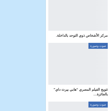
مركز الأشخاص ذوي التوحد بالداخلة.
صوت وصورة
تتويج الفيلم المصري “هابي بيرث داي”
بالجائزة…
صوت وصورة