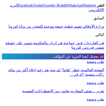
انشر
Pinterest
WhatsApp
ReddIt
Google+
Twitter
Facebook
البريد
الإلكتروني
السابق
وزارة الأوقاف تعمم خطبة جمعة موحدة للتحذير من وباء كورونا
التالي
في الغارديان: قبور جماعية في إيران والحكومة تتستر على حقيقة
تفشي فيروس كورونا
قد يعجبك ايضا
المزيد عن المؤلف
طب وصحة
الصحة العالمية: خطر “هانتا” لم ينته بعد رغم إجلاء أكثر من مائة
راكب سفينة “إم في…
طب وصحة
تقرير .. نصف المغاربة يعانون من الإضطرابات النفسية
طب وصحة