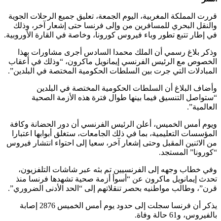
قررت المملكة المغربية، اليوم الجمعة، تعليق جميع الرحلات الجوية
والنقل البحري للمسافرين من وإلى فرنسا حتى إشعار آخر، وذلك
في إطار تتبع تطور وباء فيروس كورونا، وخاصة في القارة الأوروبية.
وذكر بلاغ رسمي أن الملك محمدا السادس أجرى مشاورات بهذا
الخصوص مع الرئيس الفرنسي إيمانويل ماكرون، “وذلك في أعقاب
المبادلات التي جرت بين السلطات الحكومية المختصة في البلدين”.
وأضاف البلاغ أن السلطات الحكومية المختصة في البلدين
“ستواصل التنسيق فيما بينها طوال فترة هذه الأزمة الصحية
العالمية”.
ويوم أمس الخميس، أعلن الرئيس الفرنسي أن دور الحضانة وكافة
المؤسسات التعليمية، بما في ذلك الجامعات، ستغلق أبوابها اعتبارا
من الاثنين المقبل وحتى إشعار آخر، سعيا إلى احتواء انتشار فيروس
“كورونا” المستجد.
وفي خطاب وجهه إلى الفرنسيين تم بثه عبر شاشات التلفزيون،
تحدث إيمانويل ماكرون عن “أسوأ أزمة صحية تشهدها فرنسا منذ
قرن”، وطالب مواطنيه بحصر تنقلاتهم إلى “الحد الأدنى الضروري”.
يذكر أن فرنسا سجلت إلى حدود يوم أمس الخميس 2876 إصابة
بالفيروس، و61 حالة وفاة.