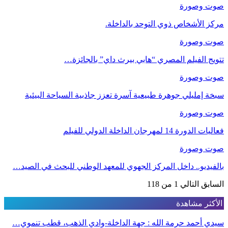
صوت وصورة
مركز الأشخاص ذوي التوحد بالداخلة.
صوت وصورة
تتويج الفيلم المصري “هابي بيرث داي” بالجائزة…
صوت وصورة
سبخة إمليلي جوهرة طبيعية آسرة تعزز جاذبية السياحة البيئية
صوت وصورة
فعاليات الدورة 14 لمهرجان الداخلة الدولي للفيلم
صوت وصورة
بالفيديو.. داخل المركز الجهوي للمعهد الوطني للبحث في الصيد…
السابق
التالي
1 من 118
الأكثر مشاهدة
سيدي أحمد حرمة الله : جهة الداخلة-وادي الذهب، قطب تنموي…