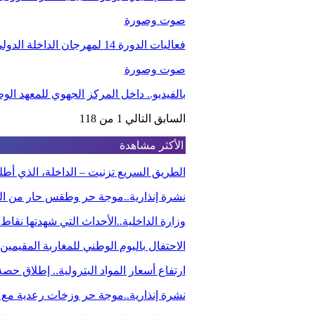
صوت وصورة
فعاليات الدورة 14 لمهرجان الداخلة الدولي للفيلم
صوت وصورة
بالفيديو.. داخل المركز الجهوي للمعهد ا
السابق
التالي
1 من 118
الأكثر مشاهدة
الطريق السريع تزنيت – الداخلة، الذي أ
نشرة إنذارية..موجة حر وطقس حار من الي
وزارة الداخلية..الأحداث التي شهدتها نقاط
الاحتفال باليوم الوطني للمغاربة المقيم
ارتفاع أسعار المواد البترولية.. إطلاق ح
نشرة إنذارية..موجة حر وزخات رعدية مع 