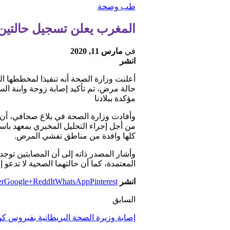
طب وصحة
المغرب يعلن تسجيل حالتين
في
مارس 11, 2020
انشر
حالة مرض، تم تأكيد إصابة زوجة وابنة ال
مؤكدة ببلادنا
وأفادت وزارة الصحة في بلاغ صحافي، أن ا
من أجل إجراء التحليل المخبري بمعهد باست
كلها وافدة من مناطق تفشي المرض.
وأشار المصدر ذاته إلى أن المصابتين توج
المعتمدة، كما أن حالتهما الصحية لا تدعو إ
انشر
Pinterest
WhatsApp
ReddIt
Google+
er
السابق
إصابة وزيرة الصحة البريطانية بفيروس كو