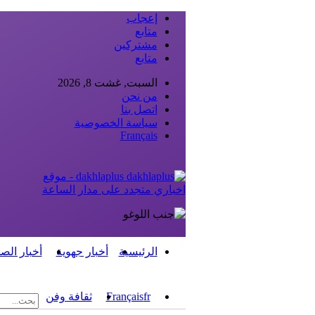
إعجاب
متابع
مشتركين
متابع
السبت, غشت 8, 2026
من نحن
اتصل بنا
سياسة الخصوصية
Français
dakhlaplus - موقع
اخباري متجدد على مدار الساعة
الرئيسية
أخبار جهوية
أخبار الص
fr
Français
ثقافة وفن