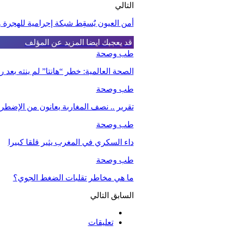
التالي
أمن العيون يٌسقِط شبكة إجرامية للهجرة و
قد يعجبك ايضا
المزيد عن المؤلف
طب وصحة
الصحة العالمية: خطر “هانتا” لم ينته بعد
طب وصحة
تقرير .. نصف المغاربة يعانون من الإضطرا
طب وصحة
داء السكري في المغرب يثير قلقا كبيرا
طب وصحة
ما هي مخاطر تقلبات الضغط الجوي؟
السابق
التالي
تعليقات