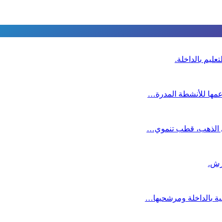
عليم بالداخلة.
دعمها للأنشطة المدرة…
دي الذهب، قطب تنموي…
عية بالداخلة ومرشحيها…