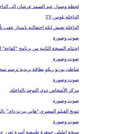
لحظة وصول عبد الصمد عرشان إلى الداخ
الداخلة بلوس TV
الداخلة تعيش ليلة احتفالية بامتياز عقب 
صوت وصورة
اختتام النسخة الثانية من برنامج “كفاءة” 
صوت وصورة
شاطئ بورتو ريكو بطاقة بريدية ترسم سحر
صوت وصورة
مركز الأشخاص ذوي التوحد بالداخلة.
صوت وصورة
تتويج الفيلم المصري “هابي بيرث داي” با
صوت وصورة
سبخة إمليلي جوهرة طبيعية آسرة تعزز جاذب