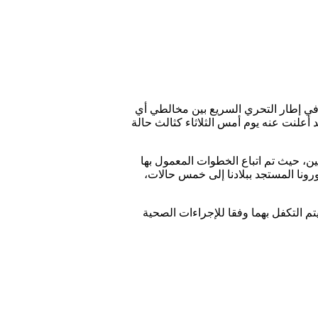
 لمخططها الوطني لليقظة والتصدي لفيروس كورونا المستجد “كوفيدـ19″، وخاصة في إطار التحري السريع بين مخالطي أي
أعلنت عنه يوم أمس الثلاثاء كثالث حالة
ن، حيث تم اتباع الخطوات المعمول بها
رونا المستجد ببلادنا إلى خمس حالات،
م التكفل بهما وفقا للإجراءات الصحية