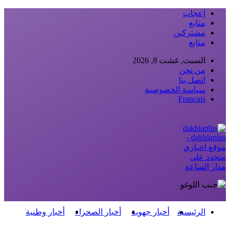
إعجاب
متابع
مشتركين
متابع
السبت, غشت 8, 2026
من نحن
اتصل بنا
سياسة الخصوصية
Français
dakhlaplus -
موقع اخباري
متجدد على
مدار الساعة
الرئيسية
أخبار جهوية
أخبار الصحراء
أخبار وطنية