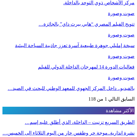
مركز الأشخاص ذوي التوحد بالداخلة.
صوت وصورة
تتويج الفيلم المصري “هابي بيرث داي” بالجائزة…
صوت وصورة
سبخة إمليلي جوهرة طبيعية آسرة تعزز جاذبية السياحة البيئية
صوت وصورة
فعاليات الدورة 14 لمهرجان الداخلة الدولي للفيلم
صوت وصورة
بالفيديو.. داخل المركز الجهوي للمعهد الوطني للبحث في الصيد…
السابق
التالي
1 من 118
الأكثر مشاهدة
الطريق السريع تزنيت – الداخلة، الذي أطلق عليه إسم…
نشرة إنذارية..موجة حر وطقس حار من اليوم الثلاثاء إلى الخميس…