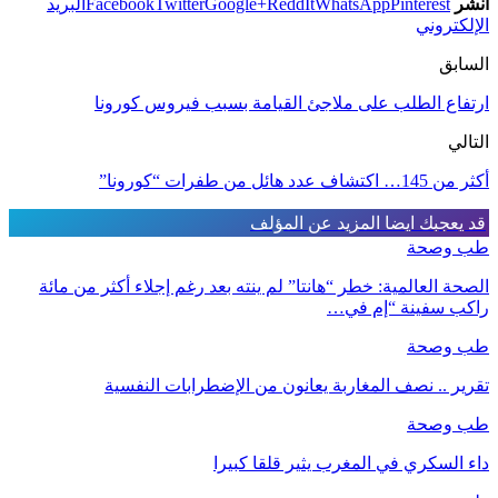
انشر
Pinterest
WhatsApp
ReddIt
Google+
Twitter
Facebook
البريد
الإلكتروني
السابق
ارتفاع الطلب على ملاجئ القيامة بسبب فيروس كورونا
التالي
أكثر من 145… اكتشاف عدد هائل من طفرات “كورونا”
قد يعجبك ايضا
المزيد عن المؤلف
طب وصحة
الصحة العالمية: خطر “هانتا” لم ينته بعد رغم إجلاء أكثر من مائة
راكب سفينة “إم في…
طب وصحة
تقرير .. نصف المغاربة يعانون من الإضطرابات النفسية
طب وصحة
داء السكري في المغرب يثير قلقا كبيرا