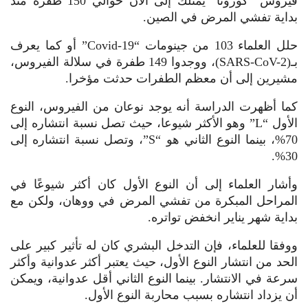
فيروس “كورونا” يمتلك إلى الآن حوالي 150 طفرة منذ
بداية تفشي المرض في الصين.
حلل العلماء 103 من جينومات “Covid-19” أو كما يعرف
بـ(SARS-CoV-2)، ووجدوا 149 طفرة في سلالة الفيروس،
مشيرين إلى أن معظم الطفرات حدثت مؤخرا.
كما أظهرت الدراسة أنه يوجد نوعان من الفيروس، النوع
الأول “L” وهو الأكثر شيوعا، حيث تصل نسبة انتشاره إلى
70%، بينما النوع الثاني هو “S”، وتصل نسبة انتشاره إلى
30%.
وأشار العلماء إلى أن النوع الأول كان أكثر شيوعًا في
المراحل المبكرة من تفشي المرض في ووهان، ولكن مع
بداية شهر يناير انخفض تواتره.
ووفقا للعلماء، فإن التدخل البشري كان له تأثير كبير على
الحد من انتشار النوع الأول، حيث يعتبر أكثر عدوانية وأكثر
سرعة في الانتشار. بينما النوع الثاني أقل عدوانية، ويمكن
أن يزداد انتشاره بسبب محاربة النوع الأول.