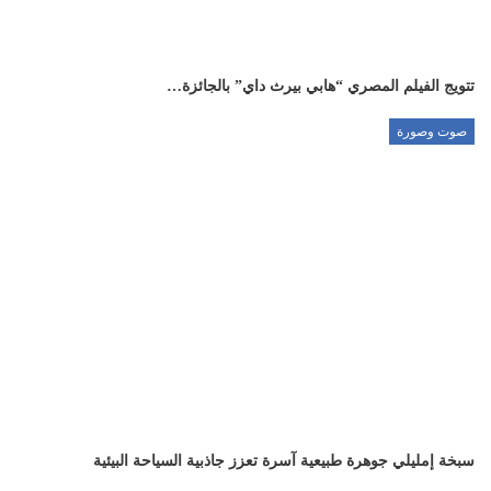
تتويج الفيلم المصري “هابي بيرث داي” بالجائزة…
صوت وصورة
سبخة إمليلي جوهرة طبيعية آسرة تعزز جاذبية السياحة البيئية