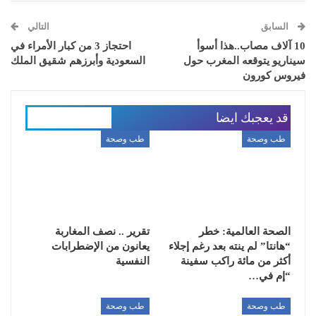
السابق
التالي
10 آلاف مصاب..هذا أسوأ
احتجاز 3 من كبار الأمراء في
سيناريو يتوقعه المغرب حول
السعودية وأبرزهم شقيق الملك
فيروس كورون
قد يعجبك ايضا
المزيد عن المؤلف
طب وصحة
طب وصحة
الصحة العالمية: خطر
تقرير .. نصف المغاربة
“هانتا” لم ينته بعد رغم إجلاء
يعانون من الإضطرابات
أكثر من مائة راكب سفينة
النفسية
“إم في…
طب وصحة
طب وصحة