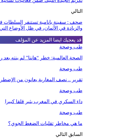
تكريم الجيدة اللبيك ضمن فعاليات نسائية 
التالي
صحف : سفينة بانامية تستنفر السلطات ف
والزيادة في الأثمان، في ظل الأوضاع الت
قد يعجبك ايضا
المزيد عن المؤلف
طب وصحة
الصحة العالمية: خطر “هانتا” لم ينته بعد
طب وصحة
تقرير .. نصف المغاربة يعانون من الإضطرا
طب وصحة
داء السكري في المغرب يثير قلقا كبيرا
طب وصحة
ما هي مخاطر تقلبات الضغط الجوي؟
السابق
التالي