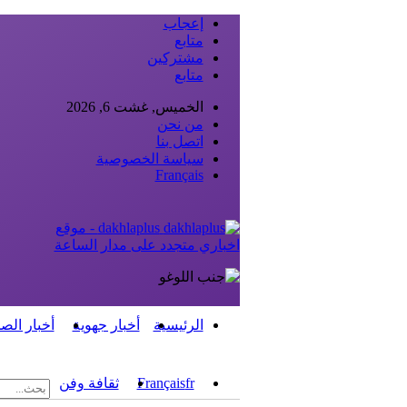
إعجاب
متابع
مشتركين
متابع
الخميس, غشت 6, 2026
من نحن
اتصل بنا
سياسة الخصوصية
Français
dakhlaplus - موقع
اخباري متجدد على مدار الساعة
الرئيسية
أخبار جهوية
أخبار الص
fr
Français
ثقافة وفن