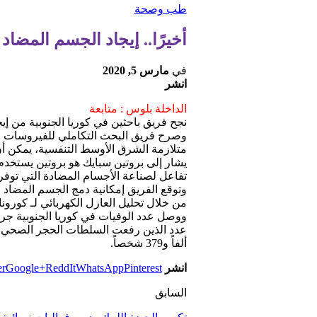
طب وصحة
أخيرًا.. إيجاد الجسم المضاد
في
مارس 5, 2020
انشر
الداخلة بلوس : متابعة
نجح فريق باحثين في كوريا الجنوبية من إيجا
وصرح فريق البحث التكاملي للفيروسات الج
متلازمة الشرق الأوسط التنفسية، يمكن أن ي
يشار إلى بروتين سبايك هو بروتين يستخد
تفاعل لصناعة الأجسام المضادة التي توفر
من خلال تحليل العازل الكهربائي لـ كورون
ألفاً و379 شخصاً.
انشر
Pinterest
WhatsApp
ReddIt
Google+
er
السابق