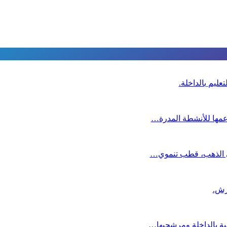
عليم بالداخلة.
دعمها للأنشطة المدرة…
دي الذهب، قطب تنموي…
عية بالداخلة ومرشحيها…