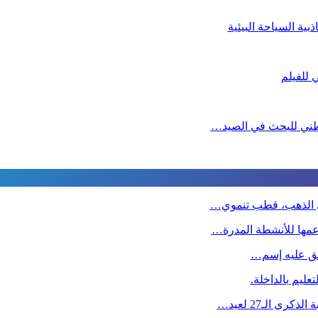
ية السياحة البيئية
لوطني للبحث في الصيد…
دي الذهب، قطب تنموي…
دعمها للأنشطة المدرة…
طلق عليه إسم…
عليم بالداخلة.
ى الـ27 لعيد…