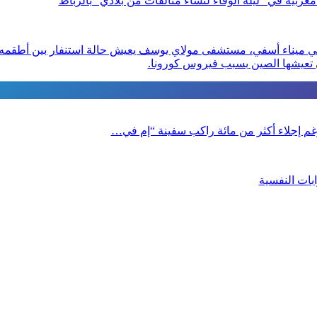
مغربية في” ليلة الوفاء لنساء متألقات من بلادي “بالرباط
ي ميناء أسفي، مستشفى مولاي يوسف يعيش حالة استنفار بين أطقمه ا
ي تعيشها الصين بسبب فيروس كورونا.
 رغم إجلاء أكثر من مائة راكب سفينة “إم في…
بات النفسية