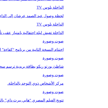
الداخلة بلوس TV
لحظة وصول عبد الصمد عرشان إلى الداخ
الداخلة بلوس TV
الداخلة تعيش ليلة احتفالية بامتياز عقب 
صوت وصورة
اختتام النسخة الثانية من برنامج “كفاءة” 
صوت وصورة
شاطئ بورتو ريكو بطاقة بريدية ترسم سحر
صوت وصورة
مركز الأشخاص ذوي التوحد بالداخلة.
صوت وصورة
تتويج الفيلم المصري “هابي بيرث داي” با