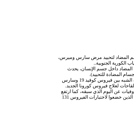
 الجسم المضاد لتحييد مرض سارس وميرس،
ب الكورية الجنوبية..
د المضاد داخل جسم الإنسان، يحدث
سام المضادة للتحييد).
وتوقع الفريق إمكانية دمج الجسم المضاد للتحييد لسارس وميرس، مع فيروس كورونا الجديد، بعد التأكد من أوجه الشبه بين فيروس كوفيد 19 وسارس
لقاحات لعلاج فيروس كورونا الجديد.
صل عدد الوفيات في كوريا الجنوبية جراء الإصابة بالفيروس إلى 32 حالة حتى منتصف الليلة الماضية، بزيادة 4 وفيات عن اليوم الذي سبقه، كما ارتفع
عدد الذين رفعت السلطات الحجر الصحي عنهم إلى 41 شخصاً بزيادة 7 أشخاص تماثلوا للشفاء التام، فيما بلغ عدد الذين خضعوا لاختبارات الفيروس 131