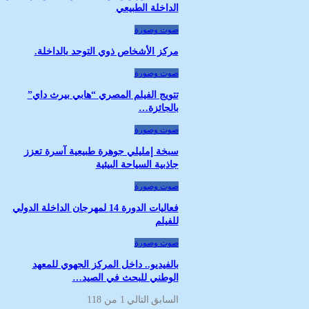
الداخلة الطبيعي
صوت وصورة
مركز الأشخاص ذوي التوحد بالداخلة.
صوت وصورة
تتويج الفيلم المصري “هابي بيرث داي”
بالجائزة…
صوت وصورة
سبخة إمليلي جوهرة طبيعية آسرة تعزز
جاذبية السياحة البيئية
صوت وصورة
فعاليات الدورة 14 لمهرجان الداخلة الدولي
للفيلم
صوت وصورة
بالفيديو.. داخل المركز الجهوي للمعهد
الوطني للبحث في الصيد…
السابق
التالي
1 من 118