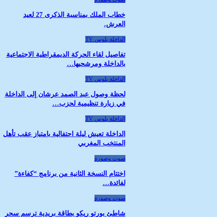
خطاب الملك بمناسبة الذكرى 27 لعيد
العرش.
الداخلة بلوس TV
تفاصيل لقاء الحركة الديمقراطية الاجتماعية
بالداخلة ومرشحيها…
الداخلة بلوس TV
لحظة وصول عبد الصمد عرشان إلى الداخلة
في زيارة تنظيمية لحزب…
الداخلة بلوس TV
الداخلة تعيش ليلة احتفالية بامتياز عقب تأهل
المنتخب المغربي
صوت وصورة
اختتام النسخة الثانية من برنامج “كفاءة”
لفائدة…
صوت وصورة
شاطئ بورتو ريكو بطاقة بريدية ترسم سحر