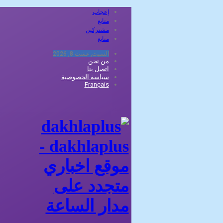
إعجاب
متابع
مشتركين
متابع
السبت, غشت 8, 2026
من نحن
اتصل بنا
سياسة الخصوصية
Français
dakhlaplus -
موقع اخباري
متجدد على
مدار الساعة