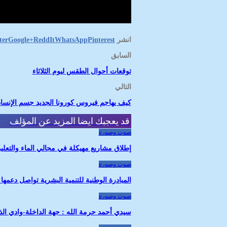
انشر
Pinterest
WhatsApp
ReddIt
Google+
ter
السابق
توقعات أحوال الطقس ليوم الثلاثاء
التالي
كيف يهاجم فيروس كورونا الجديد جسم الإنسا
قد يعجبك ايضا
المزيد عن المؤلف
صوت وصورة
إطلاق مشاريع مهيكلة في مجالي الماء والتعليم
صوت وصورة
المبادرة الوطنية للتنمية البشرية تواصل دعمها
صوت وصورة
سيدي أحمد حرمة الله : جهة الداخلة-وادي ا