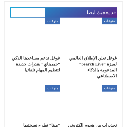
قد يعجبك ايضا
المزيد عن المؤلف
منوعات
منوعات
غوغل تعلن الإطلاق العالمي
غوغل تدعم مساعدها الذكي
لميزة “Search Live”
“جيميناي” بقدرات جديدة
المدعومة بالذكاء
لتنظيم المهام تلقائيا
الاصطناعي
منوعات
منوعات
تحذيرات من هجوم إلكتروني
“ميتا” تطرح نسختيها