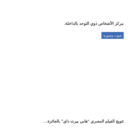
مركز الأشخاص ذوي التوحد بالداخلة.
صوت وصورة
تتويج الفيلم المصري “هابي بيرث داي” بالجائزة…