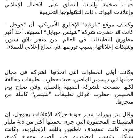
حملة ضخمة واسعة النطاق على الاحتيال الإعلاني
وإعلانات الهواتف ذات التكنولوجيا التخريبية
وكشف موقع ”بازفيد“ الإخباري الأمريكي، أن ”جوجل “
كانت قد حظرت شركة ”شيتس موبايل“ الصينية، أحد أكبر
مطوري التطبيقات في العالم، من متجر بلاي ستور،
وشبكات إعلاناتها، بسبب تورطها في خداع إعلاني للعملاء.
وكانت أولى الخطوات التي اتخذتها الشركة في مجال
حملتها في ديسمبر الماضي، حيث حظرت تطبيقات مخالفة
لكنها سمحت للشركة الصينية بالعمل، وفي صباح يوم
الخميس، حظرت غوغل تطبيقات ”شيتس“ كاملة من
متجرها.
وقال بير بيورك، مدير جودة حركة الإعلانات بجوجل، إن
التطبيقات المحظورة التي جرى تحميلها أكثر من 4.5 مليار
مرة، كانت تستهدف ناطقين باللغة الإنجليزية، وكانت
بشكل رئيسي لمطورين في الصين وهونغ كونغ،