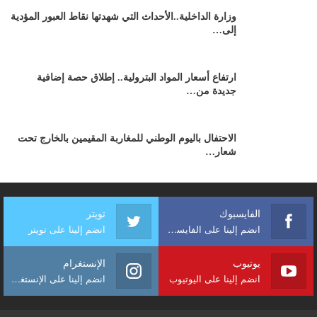
وزارة الداخلية..الأحداث التي شهدتها نقاط العبور المؤدية
إلى…
ارتفاع أسعار المواد البترولية.. إطلاق حصة إضافية
جديدة من…
الاحتفال باليوم الوطني للمغاربة المقيمين بالخارج تحت
شعار…
الفايسبوك
تويتر
انضم إلينا على الفايسبوك
انضم إلينا على تويتر
يوتيوب
الإنستغرام
انضم إلينا على اليوتيوب
انضم إلينا على الإنستغرام