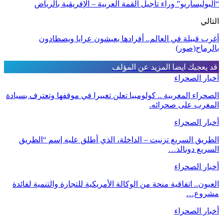
“البوليساريو” وراء تأجيل القمة العربية – الإفريقية بالرياض
التالي
أغرب قبيلة في العالم.. أفرادها يعيشون عرايا ويصطادون
بالرماح(صور)
قد يعجبك ايضا
المزيد عن المؤلف
أخبار الصحراء
الصحراء المغربية .. كولومبيا تعلن تغييرا في موقفها وتعترف بسيادة
المغرب على صحرائه.
أخبار الصحراء
الطريق السريع تزنيت – الداخلة، الذي أطلق عليه إسم “الطريق
السريع دونالد…
أخبار الصحراء
العيون.. اتفاقية منحة من الوكالة الأمريكية للتجارة والتنمية لفائدة
مشروع…
أخبار الصحراء