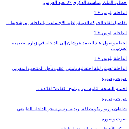
خطاب الملك بمناسبة الذكرى 27 لعيد العرش.
الداخلة بلوس TV
تفاصيل لقاء الحركة الديمقراطية الاجتماعية بالداخلة ومرشحيها…
الداخلة بلوس TV
لحظة وصول عبد الصمد عرشان إلى الداخلة في زيارة تنظيمية
لحزب…
الداخلة بلوس TV
الداخلة تعيش ليلة احتفالية بامتياز عقب تأهل المنتخب المغربي
صوت وصورة
اختتام النسخة الثانية من برنامج “كفاءة” لفائدة…
صوت وصورة
شاطئ بورتو ريكو بطاقة بريدية ترسم سحر الداخلة الطبيعي
صوت وصورة
مركز الأشخاص ذوي التوحد بالداخلة.