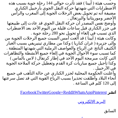
وحسب هيئة ( آيينا ) فقد تأثرت حوالي 144 رحلة جوية بسبب هذه
الاضطرابات التي شهدتها حركة النقل الجوي بأرخبيل الكناري
مضيفة أنه تم تحويل بعض الرحلات الجوية إلى المغرب والرأس
الأخضر وموريتانيا والبرتغال .
وأوضح نفس المصدر أن حركة النقل الجوي قد عادت إلى طبيعتها
في جزر الكناري قبل ساعات قليلة من اليوم الأحد بعد الاضطراب
الذي تسبب في إلغاء أو تحويل نحو 280 رحلة جوية .
وكانت هيئة ( آيينا ) قد ألغت أمس السبت جميع الرحلات الجوية من
وإلى جزيرة ( غران كناريا ) وكذا من مطاري تينيريفي بسبب الغبار
الكثيف الناتج عن الرياح والعواصف الرملية التي شهدتها المنطقة .
كما تسبب سوء الأحوال الجوية في إلغاء جميع الأنشطة والتظاهرات
التي كانت مبرمجة اليوم الأحد في إطار كرنفال ( لاس بالماس )
وكذا تأجيل جميع مباريات كرة القدم وتعطيل حركة الملاحة الجوية
في الأرخبيل .
وأعلنت الحكومة المحلية لجزر الكناري عن حالة التأهب في جميع
أنحاء البلاد وأطلقت تحذيرا بسبب الرياح القوية التي قد تصل سرعتها
إلى 120 كلم في الساعة .
انشر
Pinterest
WhatsApp
ReddIt
Google+
Twitter
Facebook
البريد الإلكتروني
السابق