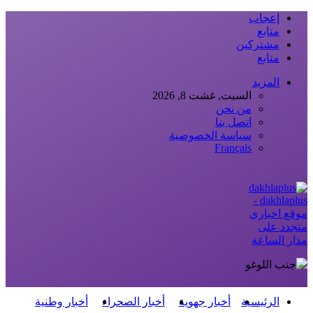
إعجاب
متابع
مشتركين
متابع
المزيد
السبت, غشت 8, 2026
من نحن
اتصل بنا
سياسة الخصوصية
Français
dakhlaplus -
موقع اخباري
متجدد على
مدار الساعة
الرئيسية
أخبار جهوية
أخبار الصحراء
أخبار وطنية