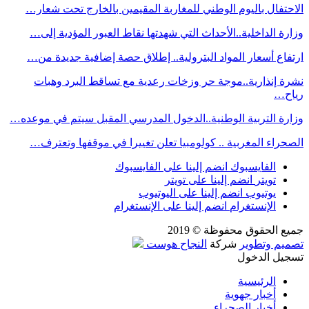
الاحتفال باليوم الوطني للمغاربة المقيمين بالخارج تحت شعار…
وزارة الداخلية..الأحداث التي شهدتها نقاط العبور المؤدية إلى…
ارتفاع أسعار المواد البترولية.. إطلاق حصة إضافية جديدة من…
نشرة إنذارية..موجة حر وزخات رعدية مع تساقط البرد وهبات
رياح…
وزارة التربية الوطنية..الدخول المدرسي المقبل سیتم في موعده…
الصحراء المغربية .. كولومبيا تعلن تغييرا في موقفها وتعترف…
الفايسبوك
انضم إلينا على الفايسبوك
تويتر
انضم إلينا على تويتر
يوتيوب
انضم إلينا على اليوتيوب
الإنستغرام
انضم إلينا على الإنستغرام
جميع الحقوق محفوظة © 2019
تصميم وتطوير
شركة
النجاح هوست
تسجيل الدخول
الرئيسية
أخبار جهوية
أخبار الصحراء