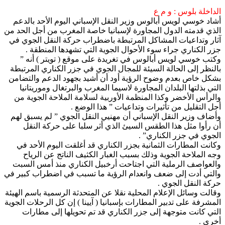
الداخلة بلوس : و م ع
أشاد خوسي لويس أبالوس وزير النقل الإسباني اليوم الأحد بالدعم
الذي قدمته الدول المجاورة لإسبانيا خاصة المغرب من أجل الحد من
آثار وتداعيات المشاكل المرتبطة باضطراب حركة النقل الجوي في
جزر الكناري جراء سوء الأحوال الجوية التي تشهدها المنطقة .
وكتب خوسي لويس أبالوس في تغريدة على موقع ( تويتر ) أنه ”
بالنظر إلى الحالة السيئة للمجال الجوي في جزر الكناري المرتبطة
بشكل خاص بعدم وضوح الرؤية أود أن أشيد بجهود الدعم والتضامن
التي بذلتها البلدان المجاورة لاسيما المغرب والبرتغال وموريتانيا
والرأس الأخضر وكذا المنظمة الأوربية لسلامة الملاحة الجوية من
أجل التقليل من تأثيرات وتداعيات ” هذا الوضع .
وأضاف وزير النقل الإسباني أن مهنيي النقل الجوي ” لم يسبق لهم
أن رأوا مثل هذا الطقس السيئ الذي أثر سلبا على حركة النقل
الجوي في جزر الكناري” .
وكانت المطارات الثمانية بجزر الكناري قد أغلقت اليوم الأحد في
وجه الملاحة الجوية وذلك بسبب الغبار الكثيف الناتج عن الرياح
والعواصف الرملية التي اجتاحت أرخبيل الكناري منذ أمس السبت
والتي أدت إلى ضعف وانعدام الرؤية ما تسبب في اضطراب كبير في
حركة النقل الجوي .
وقالت وسائل الإعلام المحلية نقلا عن المتحدثة الرسمية باسم الهيئة
المشرفة على تدبير المطارات بإسبانيا ( آيينا ) إن كل الرحلات الجوية
التي كانت متوجهة إلى جزر الكناري قد تم تحويلها إلى مطارات
أخرى .