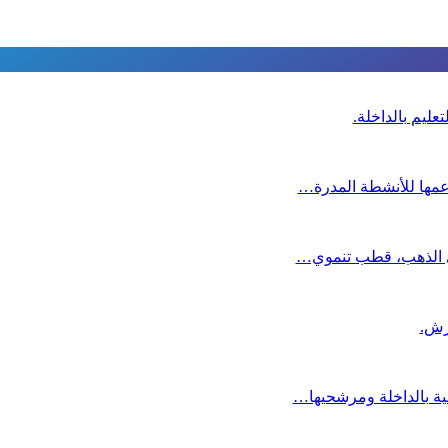
عليم بالداخلة.
دعمها للأنشطة المدرة…
دي الذهب، قطب تنموي…
عية بالداخلة ومرشحيها…