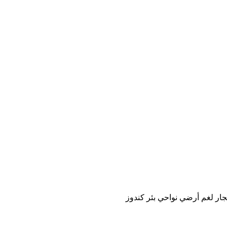
فجار لغم أرضي نواحي بئر كندوز