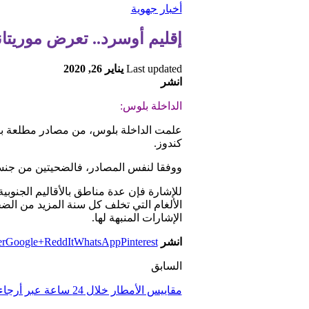
أخبار جهوية
إقليم أوسرد.. تعرض موريتان
Last updated
يناير 26, 2020
انشر
الداخلة بلوس:
علمت الداخلة بلوس، من مصادر مطلعة بت
كندوز.
ووفقا لنفس المصادر، فالضحيتين من جنسية 
للإشارة فإن عدة مناطق بالأقاليم الجنوبي
الألغام التي تخلف كل سنة المزيد من الضح
الإشارات المنبهة لها.
انشر
Pinterest
WhatsApp
ReddIt
Google+
er
السابق
مقاييس الأمطار خلال 24 ساعة عبر أرجاء المملكة