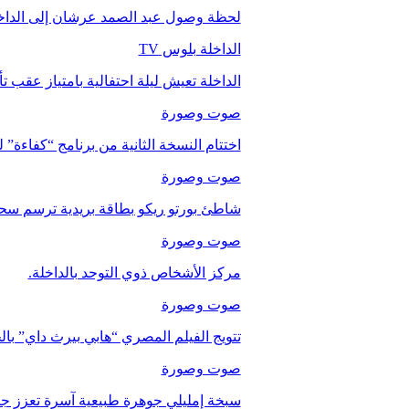
لحظة وصول عبد الصمد عرشان إلى الداخ
الداخلة بلوس TV
الداخلة تعيش ليلة احتفالية بامتياز عقب 
صوت وصورة
اختتام النسخة الثانية من برنامج “كفاءة” 
صوت وصورة
شاطئ بورتو ريكو بطاقة بريدية ترسم سحر
صوت وصورة
مركز الأشخاص ذوي التوحد بالداخلة.
صوت وصورة
تتويج الفيلم المصري “هابي بيرث داي” با
صوت وصورة
سبخة إمليلي جوهرة طبيعية آسرة تعزز جاذب