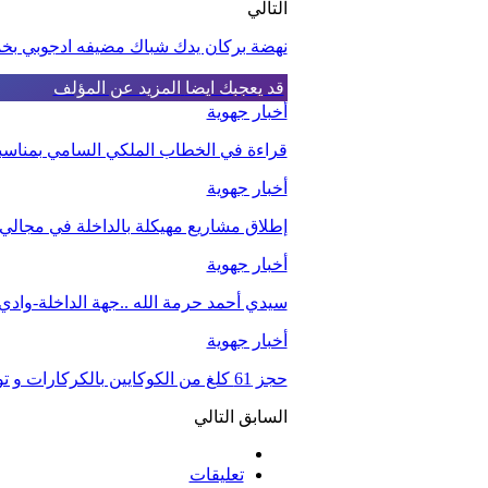
التالي
نهضة بركان يدك شباك مضيفه ادجوبي بخما
قد يعجبك ايضا
المزيد عن المؤلف
أخبار جهوية
قراءة في الخطاب الملكي السامي بمناسبة الذكرى الـ27 لعيد 
أخبار جهوية
إطلاق مشاريع مهيكلة بالداخلة في مجالي ا
أخبار جهوية
سيدي أحمد حرمة الله ..جهة الداخلة-واد
أخبار جهوية
حجز 61 كلغ من الكوكايين بالكركارات و توقيف شخصين.
السابق
التالي
تعليقات