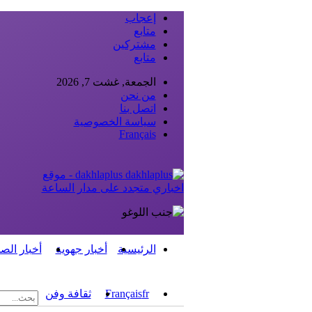
إعجاب
متابع
مشتركين
متابع
الجمعة, غشت 7, 2026
من نحن
اتصل بنا
سياسة الخصوصية
Français
dakhlaplus - موقع
اخباري متجدد على مدار الساعة
الرئيسية
أخبار جهوية
أخبار الص
fr
Français
ثقافة وفن