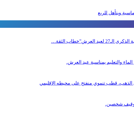
سية ويتأهل للربع
العرش”خطاب الثقة…
لماء والتعليم بمناسبة عيد العرش.
ي الذهب، قطب تنموي منفتح على محيطه الإقليمي