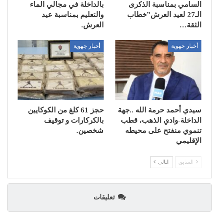
السامي بمناسبة الذكرى
بالداخلة في مجالي الماء
الـ27 لعيد العرش”خطاب
والتعليم بمناسبة عيد
الثقة…
العرش.
أخبار جهوية
أخبار جهوية
سيدي أحمد حرمة الله ..جهة
حجز 61 كلغ من الكوكايين
الداخلة-وادي الذهب، قطب
بالكركارات و توقيف
تنموي منفتح على محيطه
شخصين.
الإقليمي
السابق
التالي
تعليقات