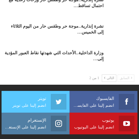
احتمال تساقط…
نشرة إنذارية..موجة حر وطقس حار من اليوم الثلاثاء
إلى الخميس…
وزارة الداخلية..الأحداث التي شهدتها نقاط العبور المؤدية
إلى…
السابق
التالي
1 من 2
الفايسبوك
تويتر
انضم إلينا على الفايسبوك
انضم إلينا على تويتر
يوتيوب
الإنستغرام
انضم إلينا على اليوتيوب
انضم إلينا على الإنستغرام