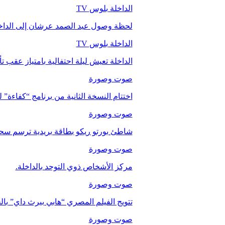
الداخلة بلوس TV
لحظة وصول عبد الصمد عرشان إلى الداخ
الداخلة بلوس TV
الداخلة تعيش ليلة احتفالية بامتياز عقب 
صوت وصورة
اختتام النسخة الثانية من برنامج “كفاءة” 
صوت وصورة
شاطئ بورتو ريكو بطاقة بريدية ترسم سحر
صوت وصورة
مركز الأشخاص ذوي التوحد بالداخلة.
صوت وصورة
تتويج الفيلم المصري “هابي بيرث داي” با
صوت وصورة