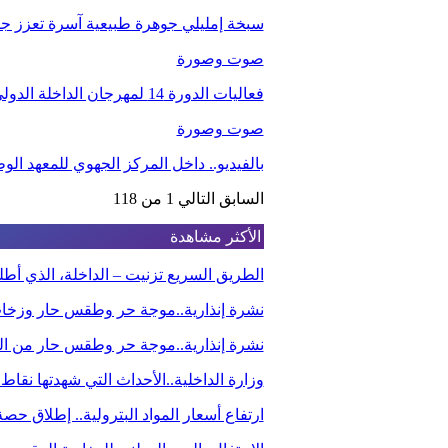
سبخة إمليلي جوهرة طبيعية آسرة تعزز جاذب
صوت وصورة
فعاليات الدورة 14 لمهرجان الداخلة الدولي للفيلم
صوت وصورة
بالفيديو.. داخل المركز الجهوي للمعهد ا
السابق
التالي
1 من 118
الأكثر مشاهدة
الطريق السريع تزنيت – الداخلة، الذي أ
نشرة إنذارية..موجة حر وطقس حار وزخا
نشرة إنذارية..موجة حر وطقس حار من الي
وزارة الداخلية..الأحداث التي شهدتها نقاط
ارتفاع أسعار المواد البترولية.. إطلاق ح