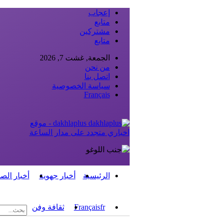
إعجاب
متابع
مشتركين
متابع
الجمعة, غشت 7, 2026
من نحن
اتصل بنا
سياسة الخصوصية
Français
dakhlaplus - موقع
اخباري متجدد على مدار الساعة
الرئيسية
أخبار جهوية
أخبار الص
fr
Français
ثقافة وفن