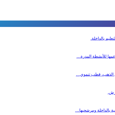
عليم بالداخلة.
دعمها للأنشطة المدرة…
دي الذهب، قطب تنموي…
عية بالداخلة ومرشحيها…