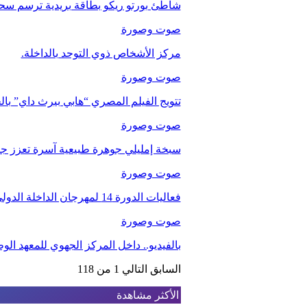
شاطئ بورتو ريكو بطاقة بريدية ترسم سحر
صوت وصورة
مركز الأشخاص ذوي التوحد بالداخلة.
صوت وصورة
تتويج الفيلم المصري “هابي بيرث داي” با
صوت وصورة
سبخة إمليلي جوهرة طبيعية آسرة تعزز جاذب
صوت وصورة
فعاليات الدورة 14 لمهرجان الداخلة الدولي للفيلم
صوت وصورة
بالفيديو.. داخل المركز الجهوي للمعهد ا
السابق
التالي
1 من 118
الأكثر مشاهدة