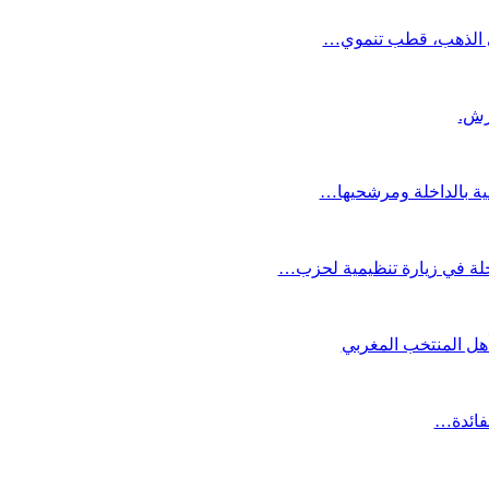
دي الذهب، قطب تنموي…
عية بالداخلة ومرشحيها…
لة في زيارة تنظيمية لحزب…
تأهل المنتخب المغربي
لفائدة…