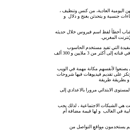
ن اليومية العادية، من كنس وتنظيف ،
ءات جنسية و يتحدثن بغنج و دلال و
و شاب أخطأ لفظ اسم فيروس خلال حديثه
نترنت المغربي.
مفيدة التي تفيد مستخدم الحاسوب
والانترنت أياً كان مستواه ومجال اهتمامه ، وقد نال شهرة واسعة خلال السنوات الماضية ووصل عدد المشتركين في قناته إلى أكثر من 3 ملايين و 300 ألف
يصنعوا لأنفسهم مكانة مهمة في الويب
رتكز على تقديم فيديوهات فيها شروحات
 و بطريقة طريفة
لمستوى الابتدائي مرورا بالاعدادي إلى
قت هي الشبكات الاجتماعية ، لذلك يجب
بية في الغالب و لها قبمة مضافة أم
ناً من المستخدمين المغاربة النشطين في الإنترنت عبر الموبايل، 16 مليوناً منهم يستخدمون مواقع التواصل من