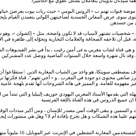
موضة قنوات تهتم ب « الروتين اليومي » حيث ربات بيوت يعرضنَ حياته
توى سوى عرض المفاتن الجسدية لصاحبتهن اللواتي يتعمدن القيام بإيحا
لئ من جسدهن
يوب » شخصيات تشتهر لأسباب قد لا تكون واضحة، مثل « إكشوان »، وه
قبل أن تلاحقه الصحافة والعلامات التجارية وتحوّله إلى ظاهرة في الإ
و هي قناة لشاب مغربي يدعى أمين رغيب ، بدأ في نشر الفيديوهات ال
 بمصطفى سوينكا، هو واحد من الشباب المغاربة الذين ٱستطاعوا أن 
ز صانعي محتوى ذو جودة في المغرب . و « أجي تفهم“، قناة فكرتها ت
ر مفهومة للعامة. و المميز في هاته الشروحات أنها تقدم بلهجة عامية
 التي يقدمها الأستاذ المغربي اليهودي جوزيف إلبيليا و التي تبتدأ من ا
 ان جميع الدروس في هذه القناة باللغة الفرنسية
 و السمين و يبقى الوقت أثمن مصدر للإنسان ، ومن أكبر مبددات الو
م علينا هذه الشبكات و هل نخرج بإفادة أم لا؟ وهل هي منشورات إيجا
للإشارة هناك أكثر من عشرين مليو