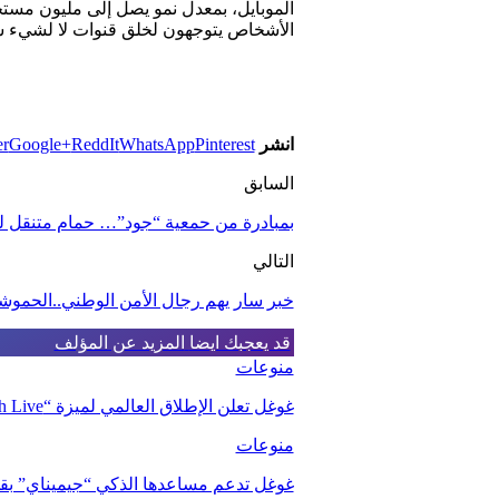
الموبايل، بمعدل نمو يصل إلى مليون مستخد
الأشخاص يتوجهون لخلق قنوات لا لشيء سو
انشر
Pinterest
WhatsApp
ReddIt
Google+
er
السابق
بمبادرة من حمعية “جود”… حمام متنقل لفا
التالي
خبر سار يهم رجال الأمن الوطني..الحموش
قد يعجبك ايضا
المزيد عن المؤلف
منوعات
غوغل تعلن الإطلاق العالمي لميزة “Search Live” المدعومة بالذكاء الاصطناعي
منوعات
غوغل تدعم مساعدها الذكي “جيميناي” بقدر