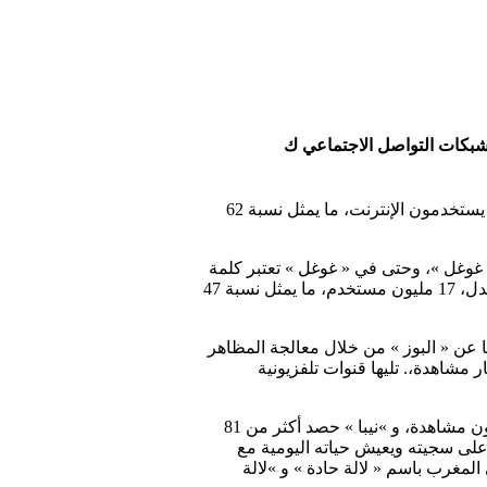
 شبكات التواصل الاجتماعي ك
وكشف تقرير DIGITAL 2019 الدولي من منصة إدارة مواقع التواصل « هوتسويت » أن أكثر من 22 مليون مغربي يستخدمون الإنترنت، ما يمثل نسبة 62
 غوغل »، وحتى في « غوغل » تعتبر كلمة
« يوتيوب » هي الأكثر بحثاً. ووصل عدد المغاربة في مواقع التواصل الاجتماعي، الذين يناقشون المحتوى المثير للجدل، 17 مليون مستخدم، ما يمثل نسبة 47
يا عن « البوز » من خلال معالجة المظاهر
 مشاهدة،. تليها قنوات تلفزيونية
وتتمتع القنوات المثيرة للجدل رغم أن محتواها يكون ضعيفا بمشاهدات عالية، فقناة سارة أبوجاد مثلاً تضم 36 مليون مشاهدة، و »نيبا » حصد أكثر من 81
 على سجيته ويعيش حياته اليومية مع
مغرب باسم « لالة حادة » و »لالة