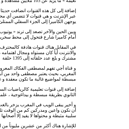
نعيمة » ما يزيد عن 103 ملايين مشاهدة و هما سيدتان بدويتان يتعاملان بشكل عفوي مع الكاميرا.
إضافة إلى كل هذه القنوات انضافت حديثا 
عبر الإنترنت و هي قنوات لا تتضمن أي مح
يوجهن الكاميرا إلى الجزء السفلي الممت
وبين الحين والآخر تصعد إلى ترند « يوت
أمام كاميرا شارع فتحول إلى محط سخرية، 
في المقابل هناك قنوات هادفة كالمحترف 
مشترك و بلغ عدد حلقاته إلى 1395 حلقة
و قناة أجي تفهم لمصطفى الفكاك المعروف
المغربي، بحيث يعتبر مصطفى واحد من أبر
مبسطة لمواضيع غالبة ما تكون معقدة و غي
إضافة إلى قنوات تعليمية كالرياضيات السهلة
الثانوي بطريقة مبسطة و بيداغوجية ، علما
و أخير يبقى الويب في المغرب يزخر بالغث
أن نكون واعين ومدركين كم من الوقت تلته
سلبية مثبطة و محتواها لا يفيد إلا أصحابها