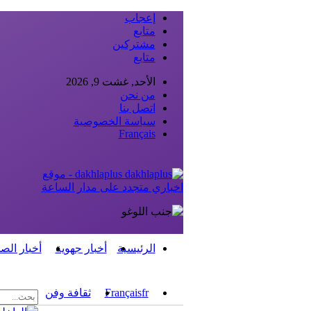
إعجاب
متابع
مشتركين
متابع
الأحد, غشت 9, 2026
من نحن
اتصل بنا
سياسة الخصوصية
Français
dakhlaplus - موقع
اخباري متجدد على مدار الساعة
الرئيسية
أخبار جهوية
أخبار الص
fr
Français
ثقافة وفن