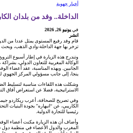
أخبار جهوية
الداخلة.. وفد من بلدان ال
في
يونيو 26, 2026
انشر
قام وفد رفيع المستوى يمثل عددا من الدول
تزخر بها جهة الداخلة-وادي الذهب، وبحث س
الوكالة المغربية للتعاون الدولي، بشراكة
الجانبين. وبهذه المناسبة، عقد أعضاء الو
ينجا، إلى جانب مسؤولي المركز الجهوي للا
وشكلت هذه اللقاءات مناسبة لتسليط الضو
الاستراتيجية، فضلا عن استعراض آفاق الت
وفي تصريح للصحافة، أعرب ريكاردو جيمس
الكاريبي، عن “انبهاره” بجودة البنيات الت
رئيسيا للتجارة الدولية.
وأضاف أن هذه الزيارة مكنت أعضاء الوفد أ
المغرب والدول الأعضاء في منظمة دول ش