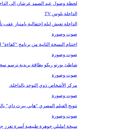
لحظة وصول عبد الصمد عرشان إلى الداخ
الداخلة بلوس TV
الداخلة تعيش ليلة احتفالية بامتياز عقب 
صوت وصورة
اختتام النسخة الثانية من برنامج “كفاءة” 
صوت وصورة
شاطئ بورتو ريكو بطاقة بريدية ترسم سحر
صوت وصورة
مركز الأشخاص ذوي التوحد بالداخلة.
صوت وصورة
تتويج الفيلم المصري “هابي بيرث داي” با
صوت وصورة
سبخة إمليلي جوهرة طبيعية آسرة تعزز جاذب