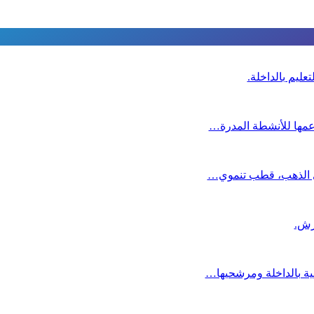
عليم بالداخلة.
دعمها للأنشطة المدرة…
دي الذهب، قطب تنموي…
عية بالداخلة ومرشحيها…