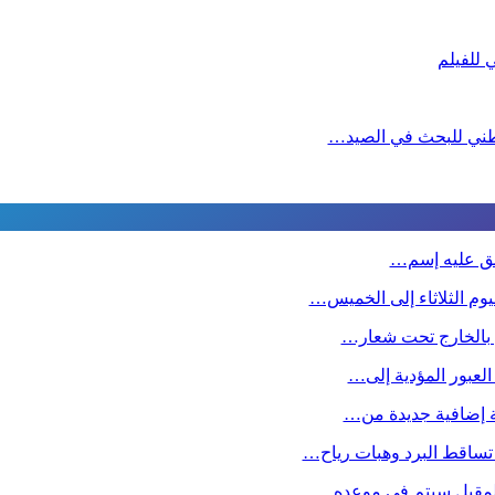
لوطني للبحث في الصيد…
طلق عليه إسم…
وم الثلاثاء إلى الخميس…
ين بالخارج تحت شعار…
 العبور المؤدية إلى…
صة إضافية جديدة من…
تساقط البرد وهبات رياح…
 المقبل سیتم في موعده…