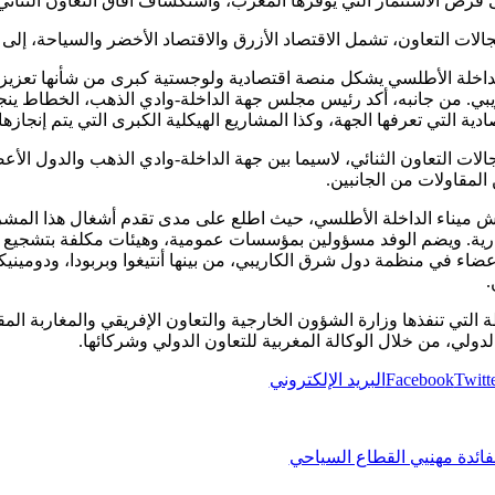
فرص الاستثمار التي يوفرها المغرب، واستكشاف آفاق التعاون الثنائي ب
ات التعاون، تشمل الاقتصاد الأزرق والاقتصاد الأخضر والسياحة، إلى ج
داخلة الأطلسي يشكل منصة اقتصادية ولوجستية كبرى من شأنها تعزيز ال
اريبي. من جانبه، أكد رئيس مجلس جهة الداخلة-وادي الذهب، الخطاط ينج
دية التي تعرفها الجهة، وكذا المشاريع الهيكلية الكبرى التي يتم إنجازها
الات التعاون الثنائي، لاسيما بين جهة الداخلة-وادي الذهب والدول ال
لمقاولات من الجانبين.
 ورش ميناء الداخلة الأطلسي، حيث اطلع على مدى تقدم أشغال هذا المش
لتجارية. ويضم الوفد مسؤولين بمؤسسات عمومية، وهيئات مكلفة بتشجيع
لأعضاء في منظمة دول شرق الكاريبي، من بينها أنتيغوا وبربودا، ودوميني
.
 التي تنفذها وزارة الشؤون الخارجية والتعاون الإفريقي والمغاربة المق
لدولي، من خلال الوكالة المغربية للتعاون الدولي وشركائها.
Twitt
Facebook
البريد الإلكتروني
لفائدة مهنيي القطاع السياحي