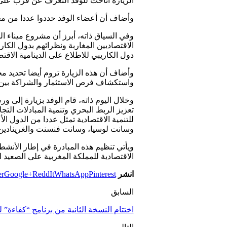
الزيارة أتاحت للوفد التعرف عن قرب على 
وأضاف أن أعضاء الوفد حددوا عددا من مجال
وفي السياق ذاته، أبرز أن مشروع ميناء ال
الاقتصاديين المغاربة ونظرائهم بدول الك
دول الكاريبي للاطلاع على الدينامية الاقتصا
وأضاف أن هذه الزيارة تروم أيضا تحديد مج
واستكشاف فرص الاستثمار والشراكة بين ا
وخلال اليوم ذاته، قام الوفد بزيارة إلى
تعزيز الربط البحري وتنمية المبادلات ا
للتنمية الاقتصادية تمثل عددا من الدول ا
وسانت لوسيا، وسانت فنسنت والغرينادين
ويأتي تنظيم هذه المبادرة في إطار الأنشطة
الاقتصادية للمملكة المغربية على الصعيد ا
انشر
Pinterest
WhatsApp
ReddIt
Google+
er
السابق
اختتام النسخة الثانية من برنامج “كفاءة” 