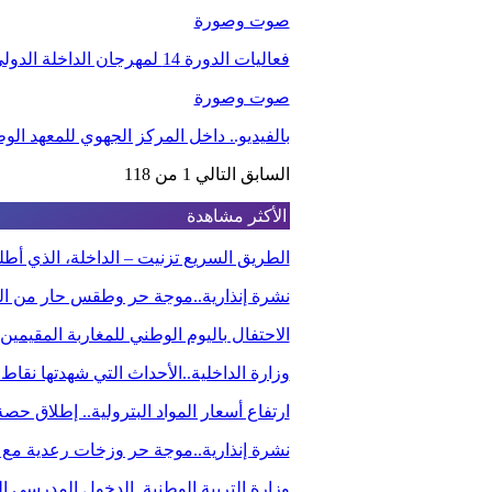
صوت وصورة
فعاليات الدورة 14 لمهرجان الداخلة الدولي للفيلم
صوت وصورة
بالفيديو.. داخل المركز الجهوي للمعهد ا
السابق
التالي
1 من 118
الأكثر مشاهدة
الطريق السريع تزنيت – الداخلة، الذي أ
نشرة إنذارية..موجة حر وطقس حار من الي
الاحتفال باليوم الوطني للمغاربة المقيم
وزارة الداخلية..الأحداث التي شهدتها نقاط
ارتفاع أسعار المواد البترولية.. إطلاق ح
نشرة إنذارية..موجة حر وزخات رعدية مع 
وزارة التربية الوطنية..الدخول المدرسي