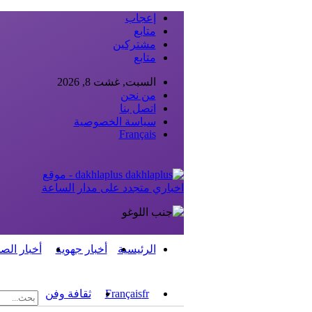
إعجاب
متابع
مشتركين
متابع
السبت, غشت 8, 2026
من نحن
اتصل بنا
سياسة الخصوصية
Français
dakhlaplus - موقع
اخباري متجدد على مدار الساعة
الرئيسية
أخبار جهوية
أخبار الص
fr
Français
ثقافة وفن