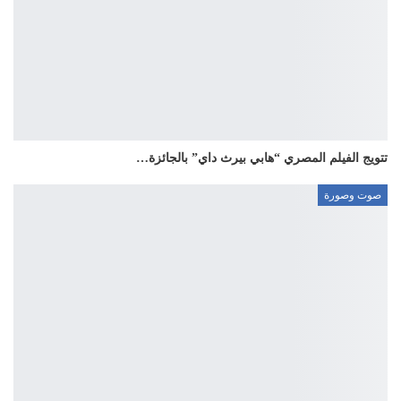
تتويج الفيلم المصري “هابي بيرث داي” بالجائزة…
صوت وصورة