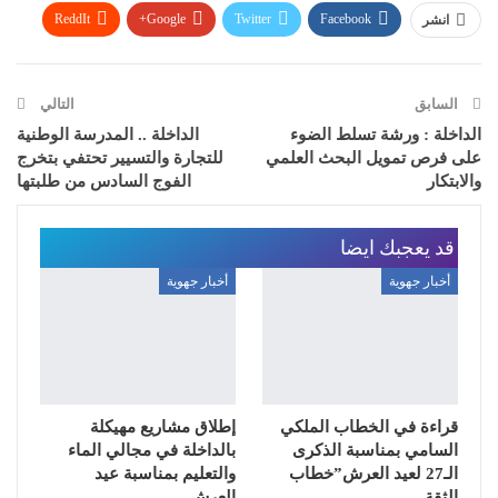
ReddIt
Google+
Twitter
Facebook
انشر
WhatsApp
Pinterest
البريد الإلكتروني
السابق
التالي
الداخلة : ورشة تسلط الضوء
الداخلة .. المدرسة الوطنية
على فرص تمويل البحث العلمي
للتجارة والتسيير تحتفي بتخرج
والابتكار
الفوج السادس من طلبتها
قد يعجبك ايضا
أخبار جهوية
أخبار جهوية
قراءة في الخطاب الملكي
إطلاق مشاريع مهيكلة
السامي بمناسبة الذكرى
بالداخلة في مجالي الماء
الـ27 لعيد العرش”خطاب
والتعليم بمناسبة عيد
الثقة…
العرش.