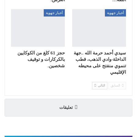
أخبار جهوية
أخبار جهوية
سيدي أحمد حرمة الله ..جهة
حجز 61 كلغ من الكوكايين
الداخلة-وادي الذهب، قطب
بالكركارات و توقيف
تنموي منفتح على محيطه
شخصين.
الإقليمي
السابق
التالي
تعليقات