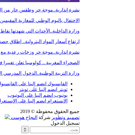
نشرة إنذارية..موجة حر وطقس حار من الي
الاحتفال باليوم الوطني للمغاربة المقيم
وزارة الداخلية..الأحداث التي شهدتها نقاط
ارتفاع أسعار المواد البترولية.. إطلاق ح
نشرة إنذارية..موجة حر وزخات رعدية مع 
الصحراء المغربية .. كولومبيا تعلن تغيير
وزارة التربية الوطنية..الدخول المدرسي
الفايسبوك
انضم إلينا على الفايسبو
تويتر
انضم إلينا على تويتر
يوتيوب
انضم إلينا على اليوتيوب
الإنستغرام
انضم إلينا على الإنستغرا
جميع الحقوق محفوظة © 2019
تصميم وتطوير
شركة
النجاح هوست
تسجيل الدخول