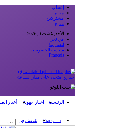
إعجاب
متابع
مشتركين
متابع
الأحد, غشت 9, 2026
من نحن
اتصل بنا
سياسة الخصوصية
Français
dakhlaplus - موقع
اخباري متجدد على مدار الساعة
الرئيسية
أخبار جهوية
أخبار الص
fr
Français
ثقافة وفن