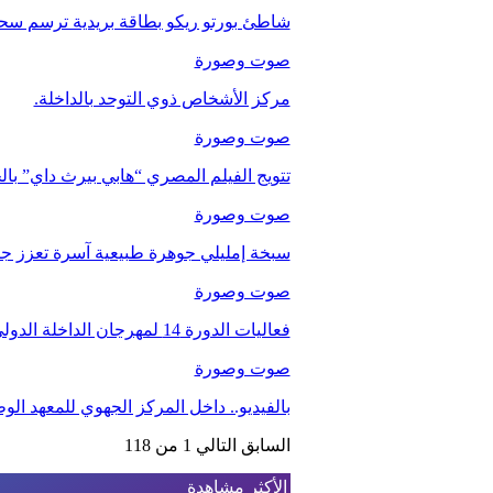
شاطئ بورتو ريكو بطاقة بريدية ترسم سحر
صوت وصورة
مركز الأشخاص ذوي التوحد بالداخلة.
صوت وصورة
تتويج الفيلم المصري “هابي بيرث داي” با
صوت وصورة
سبخة إمليلي جوهرة طبيعية آسرة تعزز جاذب
صوت وصورة
فعاليات الدورة 14 لمهرجان الداخلة الدولي للفيلم
صوت وصورة
بالفيديو.. داخل المركز الجهوي للمعهد ا
السابق
التالي
1 من 118
الأكثر مشاهدة