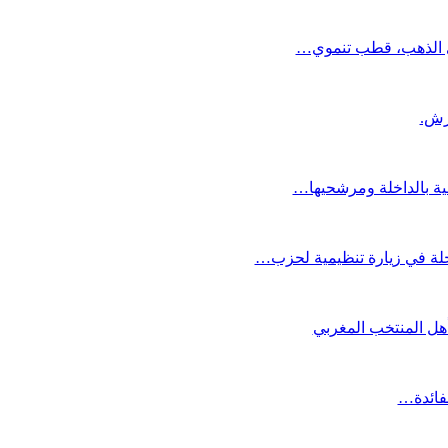
دي الذهب، قطب تنموي…
عية بالداخلة ومرشحيها…
لة في زيارة تنظيمية لحزب…
تأهل المنتخب المغربي
لفائدة…