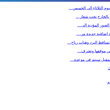
وم الثلاثاء إلى الخميس…
ين بالخارج تحت شعار…
 العبور المؤدية إلى…
صة إضافية جديدة من…
تساقط البرد وهبات رياح…
ا في موقفها وتعترف…
 المقبل سیتم في موعده…
ك
م