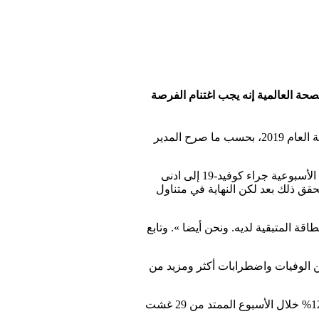
حة العالمية إنه يجب اغتنام الفرصة
اقترب العالم، أكثر من أي وقت مضى، من القضاء على وباء كوفيد-19، الذي حصد أرواح ملايين الأشخاص منذ نهاية العام 2019، بحسب ما صرح المدير
وأكد غيبريسوس خلال مؤتمر صحافي أمس الأربعاء (14 سبتمبر 2022): « في الأسبوع الماضي تراجع عدد الوفيات الأسبوعية جراء كوفيد-19 إلى ادنى
 « لم نحقق ذلك بعد لكن النهاية في متناول
 المتبقية لديه. ونحن أيضا ». وتابع
 من الوفيات واضطرابات أكثر ومزيد من
وبحسب آخر تقرير وبائي نشرته منظمة الصحة العالمية وخصص لوباء كوفيد -19 فإن عدد الإصابات تراجع بنسبة 12% خلال الأسبوع الممتد من 29 غشت