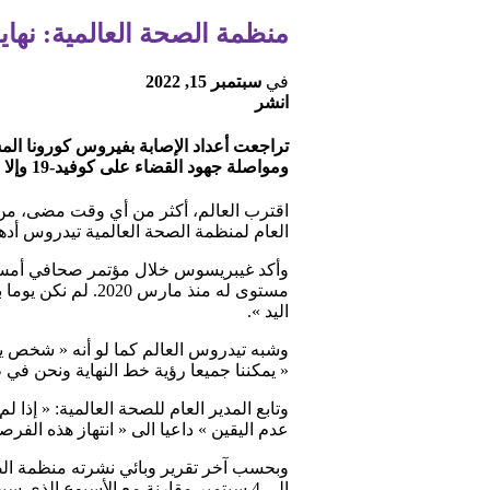
منظمة الصحة العالمية: نهاي
في
سبتمبر 15, 2022
انشر
تراجعت أعداد الإصابة بفيروس كورونا الم
ومواصلة جهود القضاء على كوفيد-19 وإلا “سنواجه خطر رؤية مزيد من المتحورات والوفيات”.
العام لمنظمة الصحة العالمية تيدروس أد
مستوى له منذ مار
اليد ».
وشبه تيدروس العالم كما لو أنه « شخص ير
« يمكننا جميعا رؤية خط النهاية ونحن في
وتابع المدير العام للصحة العالمية: « إذ
عدم اليقين » داعيا الى « انتهاز هذه الفرص
إلى 4 سبتمبر مقارنة مع الأسبوع الذي سبقه ليصل الى حوالى 4,2 مليون إصابة جديدة.