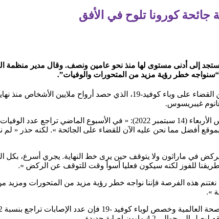
ة جائحة كورونا تلوح في الأفق
ستجد إلى أدنى مستوى لها منذ نحو عامين ونصف. وقال مدير منظمة الص
هانوم غيبريسوس.
س 2020. لم نكن يوما بموقع أفضل مما نحن عليه الآن للقضاء على الجائحة ». لكنه حذر
كض في ماراثون ولا يتوقف حين يرى خط النهاية. يجري أسرع، بكل الطاقة
 طريقنا للفوز لكنه سيكون فعليا أسوأ وقت للتوقف عن الركض ».
ا لم نغتنم هذه الفرصة فإننا نواجه خطر رؤية مزيد من المتحورات ومزيد
ة ».