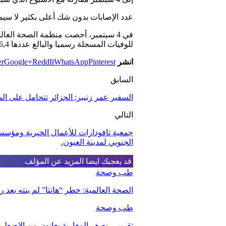
عدد الإصابات بدون شك أعلى بكثير لا سيما
للوفيات المسجلة رسميا والبالغ عددها 6,4 مليون وفاة.
انشر
Pinterest
WhatsApp
ReddIt
Google+
er
السابق
السفير عمر زنيبر: الجزائر تتحامل على المغرب و90 في المئة من الدول لا 
التالي
جمعية تافودارات للأعمال الخيرية ومؤسسة
الجنوبي لمدينة العيون.
قد يعجبك ايضا
المزيد عن المؤلف
طب وصحة
الصحة العالمية: خطر “هانتا” لم ينته بعد
طب وصحة
تقرير .. نصف المغاربة يعانون من الإضطرا