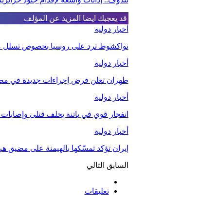
قد يعجبك ايضا
المزيد عن المؤلف
أخبار دولية
نواكشوط ترد على روسيا بخصوص تسلل مقا
أخبار دولية
طهران تعلن فرض إجراءات جديدة في مض
أخبار دولية
انفجار قوي في باتنة يخلف قتلى وإصابات
أخبار دولية
إيران تؤكد تمسّكها بالهيمنة على مضيق هر
السابق
التالي
تعليقات