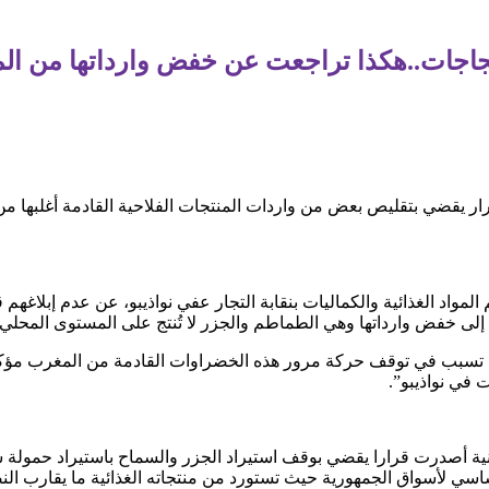
تجاجات..هكذا تراجعت عن خفض وارداتها من ا
رار يقضي بتقليص بعض من واردات المنتجات الفلاحية القادمة أغلبها 
اد الغذائية والكماليات بنقابة التجار عفي نواذيبو، عن عدم إبلاغهم 
 إلى خفض وارداتها وهي الطماطم والجزر لا تُنتج على المستوى المحل
ي تسبب في توقف حركة مرور هذه الخضراوات القادمة من المغرب مؤكد
في نواذيبو”.
تانية أصدرت قرارا يقضي بوقف استيراد الجزر والسماح باستيراد حمول
لمورد الأساسي لأسواق الجمهورية حيث تستورد من منتجاته الغذائية ما يقا