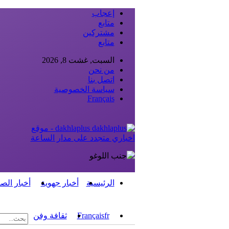
إعجاب
متابع
مشتركين
متابع
السبت, غشت 8, 2026
من نحن
اتصل بنا
سياسة الخصوصية
Français
dakhlaplus - موقع
اخباري متجدد على مدار الساعة
الرئيسية
أخبار جهوية
أخبار الص
fr
Français
ثقافة وفن