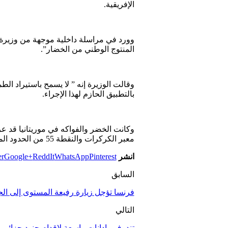
الإفريقية.
المنتوج الوطني من الخضار”.
وقالت الوزيرة إنه ” لا يسمح باستيراد 
بالتطبيق الحازم لهذا الإجراء.
وكانت الخضر والفواكه في موريتانيا قد ع
معبر الكركرات والنقطة 55 من الحدود الموريتانية، واكتوى المواطنون هناك من نار الأسعار خاصة الطماطم التي تضاعف سعرها بنسبة 300 في المئة
انشر
Pinterest
WhatsApp
ReddIt
Google+
er
السابق
فرنسا تؤجل زيارة رفيعة المستوى إلى الج
التالي
تندوف.. إدانات واسعة لإقدام جنود جزائر