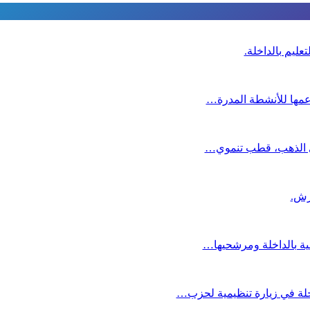
عليم بالداخلة.
دعمها للأنشطة المدرة…
دي الذهب، قطب تنموي…
عية بالداخلة ومرشحيها…
لة في زيارة تنظيمية لحزب…