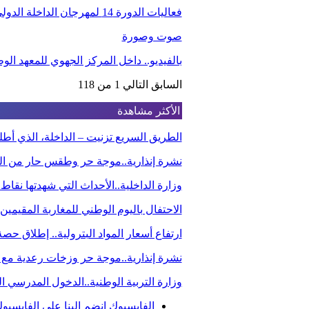
فعاليات الدورة 14 لمهرجان الداخلة الدولي للفيلم
صوت وصورة
بالفيديو.. داخل المركز الجهوي للمعهد ا
السابق
التالي
1 من 118
الأكثر مشاهدة
الطريق السريع تزنيت – الداخلة، الذي أ
نشرة إنذارية..موجة حر وطقس حار من الي
وزارة الداخلية..الأحداث التي شهدتها نقاط
الاحتفال باليوم الوطني للمغاربة المقيم
ارتفاع أسعار المواد البترولية.. إطلاق ح
نشرة إنذارية..موجة حر وزخات رعدية مع 
وزارة التربية الوطنية..الدخول المدرسي
الفايسبوك
انضم إلينا على الفايسبو