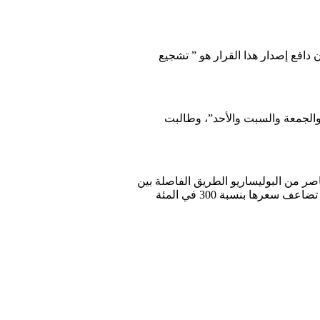
موريتانية إلى وزير المالية موقعة بتاريخ 31 مارس الماضي، أن دافع إصدار هذا القرار هو ” تشجيع
والجمعة والسبت والأحد”، وطالبت
صر من البوليساريو الطريق الفاصلة بين