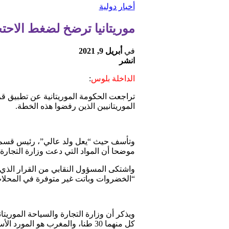
أخبار دولية
موريتانيا ترضخ لضغط الاح
في
أبريل 9, 2021
انشر
الداخلة بلوس
:
تراجعت الحكومة الموريتانية عن تطبيق ق
الموريتانيين الذين رفضوا هذه الخطة.
وتأسف حيث “يعل ولد عالي”، رئيس قسم المو
موضحا أن المواد التي دعت وزارة التجارة
واشتكى المسؤول النقابي من القرار الذ
“الخضروات وباتت غير متوفرة في المحلات 
ويذكر أن وزارة التجارة والسياحة الموري
كل منهما 30 طنا، والمغرب هو ا