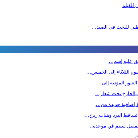
لوطني للبحث في الصيد…
طلق عليه إسم…
وم الثلاثاء إلى الخميس…
 العبور المؤدية إلى…
ين بالخارج تحت شعار…
صة إضافية جديدة من…
تساقط البرد وهبات رياح…
 المقبل سیتم في موعده…
ك