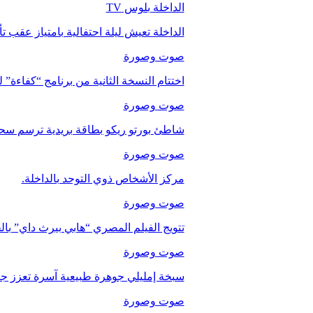
الداخلة بلوس TV
الداخلة تعيش ليلة احتفالية بامتياز عقب 
صوت وصورة
اختتام النسخة الثانية من برنامج “كفاءة” 
صوت وصورة
شاطئ بورتو ريكو بطاقة بريدية ترسم سحر
صوت وصورة
مركز الأشخاص ذوي التوحد بالداخلة.
صوت وصورة
تتويج الفيلم المصري “هابي بيرث داي” با
صوت وصورة
سبخة إمليلي جوهرة طبيعية آسرة تعزز جاذب
صوت وصورة