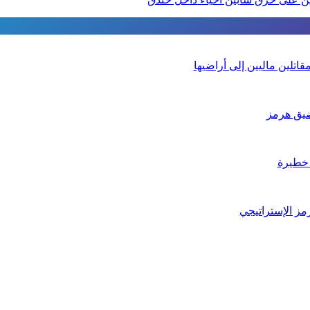
تلين ماليين إلى أراضيها
يق هرمز
 خطيرة
مز الإستراتيجي