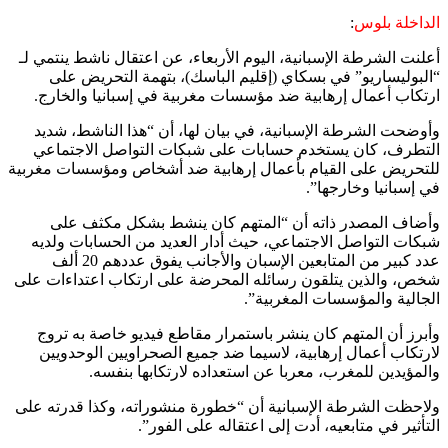
الداخلة بلوس
:
أعلنت الشرطة الإسبانية، اليوم الأربعاء، عن اعتقال ناشط ينتمي لـ
“البوليساريو” في بسكاي (إقليم الباسك)، بتهمة التحريض على
ارتكاب أعمال إرهابية ضد مؤسسات مغربية في إسبانيا والخارج.
وأوضحت الشرطة الإسبانية، في بيان لها، أن “هذا الناشط، شديد
التطرف، كان يستخدم حسابات على شبكات التواصل الاجتماعي
للتحريض على القيام بأعمال إرهابية ضد أشخاص ومؤسسات مغربية
في إسبانيا وخارجها”.
وأضاف المصدر ذاته أن “المتهم كان ينشط بشكل مكثف على
شبكات التواصل الاجتماعي، حيث أدار العديد من الحسابات ولديه
عدد كبير من المتابعين الإسبان والأجانب يفوق عددهم 20 ألف
شخص، والذين يتلقون رسائله المحرضة على ارتكاب اعتداءات على
الجالية والمؤسسات المغربية”.
وأبرز أن المتهم كان ينشر باستمرار مقاطع فيديو خاصة به تروج
لارتكاب أعمال إرهابية، لاسيما ضد جميع الصحراويين الوحدويين
والمؤيدين للمغرب، معربا عن استعداده لارتكابها بنفسه.
ولاحظت الشرطة الإسبانية أن “خطورة منشوراته، وكذا قدرته على
التأثير في متابعيه، أدت إلى اعتقاله على الفور”.