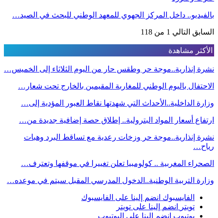
بالفيديو.. داخل المركز الجهوي للمعهد الوطني للبحث في الصيد…
السابق
التالي
1 من 118
الأكثر مشاهدة
نشرة إنذارية..موجة حر وطقس حار من اليوم الثلاثاء إلى الخميس…
الاحتفال باليوم الوطني للمغاربة المقيمين بالخارج تحت شعار…
وزارة الداخلية..الأحداث التي شهدتها نقاط العبور المؤدية إلى…
ارتفاع أسعار المواد البترولية.. إطلاق حصة إضافية جديدة من…
نشرة إنذارية..موجة حر وزخات رعدية مع تساقط البرد وهبات
رياح…
الصحراء المغربية .. كولومبيا تعلن تغييرا في موقفها وتعترف…
وزارة التربية الوطنية..الدخول المدرسي المقبل سیتم في موعده…
الفايسبوك
انضم إلينا على الفايسبوك
تويتر
انضم إلينا على تويتر
يوتيوب
انضم إلينا على اليوتيوب