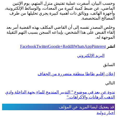
وحسب البيان، أسفرت عملية تفتيش منزل المتهم، يوم الإثنين
الماضي، عن ضبط كمية كبيرة من المعدات، والوسائط الإلكترونية،
وأجهزة الهاتف، ووثائق ذات أهمية كبيرة يجري تحليلها من طرف
المصالح المتخصصة.
وخلص المصدر نفسه إلى أن القاضي المكلف بهذه القضية أمر بعد
إلقاء القبض على هذا الشخص، بإيداعه السجن بسبب التهم الثقيلة
الموجهة له.
انشر
Pinterest
WhatsApp
ReddIt
Google+
Twitter
Facebook
البريد الإلكتروني
السابق
إعلان إقليم طاطا منطقة متضررة من الجفاف
التالي
ندوة عن بعد في موضوع ” التدبير المندمج للماء بجهة الداخلة وادي
الذهب الرهانات والاكراهات.”
قد يعجبك ايضا
المزيد عن المؤلف
أخبار دولية