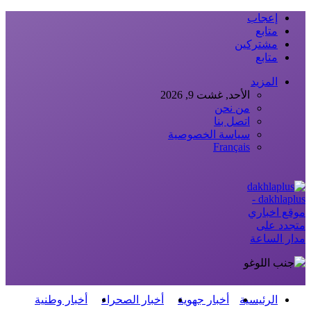
إعجاب
متابع
مشتركين
متابع
المزيد
الأحد, غشت 9, 2026
من نحن
اتصل بنا
سياسة الخصوصية
Français
dakhlaplus -
موقع اخباري
متجدد على
مدار الساعة
الرئيسية
أخبار جهوية
أخبار الصحراء
أخبار وطنية