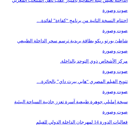
الداخلة تعيش ليلة احتفالية بامتياز عقب تأهل المنتخب المغربي
صوت وصورة
اختتام النسخة الثانية من برنامج “كفاءة” لفائدة…
صوت وصورة
شاطئ بورتو ريكو بطاقة بريدية ترسم سحر الداخلة الطبيعي
صوت وصورة
مركز الأشخاص ذوي التوحد بالداخلة.
صوت وصورة
تتويج الفيلم المصري “هابي بيرث داي” بالجائزة…
صوت وصورة
سبخة إمليلي جوهرة طبيعية آسرة تعزز جاذبية السياحة البيئية
صوت وصورة
فعاليات الدورة 14 لمهرجان الداخلة الدولي للفيلم