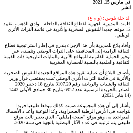
في
مارس 15, 2021
انشر
الداخلة بلوس : (و م ع)
قامت المديرية الجهوية لقطاع الثقافة بالداخلة – وادي الذهب، بتقييد
12 موقعا جديدا للنقوش الصخرية والأثرية في قائمة التراث الأثري
الوطني.
وأفاد بلاغ للمديرية بأن هذا الإجراء يندرج في إطار استراتيجية قطاع
الثقافة الرامية إلى المحافظة على التراث الوطني وتثمينه، عبر
توفير الحماية القانونية للمواقع الأثرية والبنايات التاريخية ذات القيمة
الثقافية والعلمية بالنسبة للحضارة المغربية.
وأضاف البلاغ أن عملية تقييد هذه المواقع الجديدة للنقوش الصخرية
والأثرية في قائمة التراث الأثري الوطني تمت بمقتضى قرار وزير
الثقافة والشباب والرياضة رقم 3107.20 بتاريخ 18 دجنبر 2020
الصادر بالجريدة الرسمية عدد 6952 بتاريخ 30 جمادى الأولى 1442
(14 يناير 2021).
وأشار إلى أن هذه المجموعة ضمت كذلك موقعا طبيعيا فريدا
لتواجده في الأرض الرطبة الصحراوية، وكذا لنوعية وأعداد الأسماك
المتواجدة به، وهو موقع “سبخة إمليلي”، الذي يعتبر ثالث موقع
طبيعي يتم ترتيبه في عداد الآثار الوطنية بالجهة في سنة 2020.
وحسب البلاغ، تتوزع المواقع الأثرية على جماعة تشلا بإقليم أوسرد