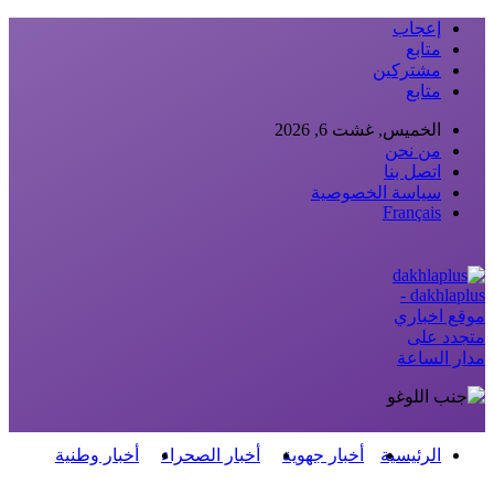
إعجاب
متابع
مشتركين
متابع
الخميس, غشت 6, 2026
من نحن
اتصل بنا
سياسة الخصوصية
Français
dakhlaplus -
موقع اخباري
متجدد على
مدار الساعة
الرئيسية
أخبار جهوية
أخبار الصحراء
أخبار وطنية