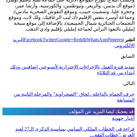
(موقع أك يدسن، والزيعر، وتيوطسن، والكورسية، وأرشا عمر،
وحجرة عليا، وتمشيت حبيب، وموقع النقوش الصخرية مادس)،
وجماعة أوسرد بنفس الإقليم (ك ليب الزعافيك، ولك لات، وموقع
التجمعات الجنائزية شمال الجميعية)، بالإضافة إلى موقع سبخة
إمليلي بالنفوذ الترابي لجماعة إمليلي بإقليم وادي الذهب.
انشر
Pinterest
WhatsApp
ReddIt
Google+
Twitter
Facebook
البريد
الإلكتروني
السابق
تمديد فترة العمل بالإجراءات الاحترازية لأسبوعين إضافيين وذلك
ابتداء من غد الثلاثاء
التالي
جرف الحمام بالداخلة ..لحاق “الصحراوية” والمرحلة الثانية من
المسابقة
قد يعجبك ايضا
المزيد عن المؤلف
أخبار جهوية
قراءة في الخطاب الملكي السامي بمناسبة الذكرى الـ27 لعيد
العرش”خطاب الثقة…