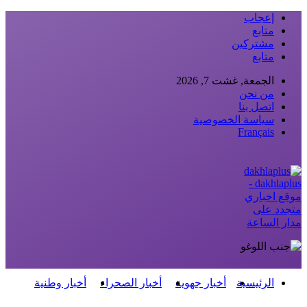
إعجاب
متابع
مشتركين
متابع
الجمعة, غشت 7, 2026
من نحن
اتصل بنا
سياسة الخصوصية
Français
dakhlaplus -
موقع اخباري
متجدد على
مدار الساعة
الرئيسية
أخبار جهوية
أخبار الصحراء
أخبار وطنية