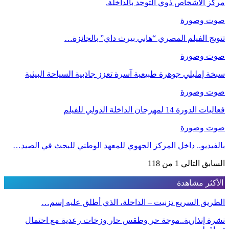
مركز الأشخاص ذوي التوحد بالداخلة.
صوت وصورة
تتويج الفيلم المصري “هابي بيرث داي” بالجائزة…
صوت وصورة
سبخة إمليلي جوهرة طبيعية آسرة تعزز جاذبية السياحة البيئية
صوت وصورة
فعاليات الدورة 14 لمهرجان الداخلة الدولي للفيلم
صوت وصورة
بالفيديو.. داخل المركز الجهوي للمعهد الوطني للبحث في الصيد…
السابق
التالي
1 من 118
الأكثر مشاهدة
الطريق السريع تزنيت – الداخلة، الذي أطلق عليه إسم…
نشرة إنذارية..موجة حر وطقس حار وزخات رعدية مع احتمال