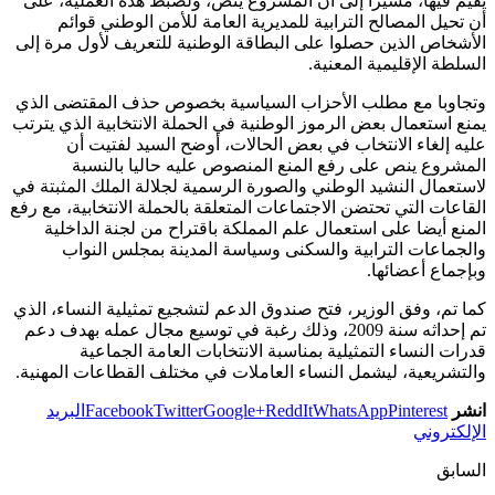
يقيم فيها، مشيرا إلى أن المشروع ينص، ولضبط هذه العملية، على
أن تحيل المصالح الترابية للمديرية العامة للأمن الوطني قوائم
الأشخاص الذين حصلوا على البطاقة الوطنية للتعريف لأول مرة إلى
السلطة الإقليمية المعنية.
وتجاوبا مع مطلب الأحزاب السياسية بخصوص حذف المقتضى الذي
يمنع استعمال بعض الرموز الوطنية في الحملة الانتخابية الذي يترتب
عليه إلغاء الانتخاب في بعض الحالات، أوضح السيد لفتيت أن
المشروع ينص على رفع المنع المنصوص عليه حاليا بالنسبة
لاستعمال النشيد الوطني والصورة الرسمية لجلالة الملك المثبتة في
القاعات التي تحتضن الاجتماعات المتعلقة بالحملة الانتخابية، مع رفع
المنع أيضا على استعمال علم المملكة باقتراح من لجنة الداخلية
والجماعات الترابية والسكنى وسياسة المدينة بمجلس النواب
وبإجماع أعضائها.
كما تم، وفق الوزير، فتح صندوق الدعم لتشجيع تمثيلية النساء، الذي
تم إحداثه سنة 2009، وذلك رغبة في توسيع مجال عمله بهدف دعم
قدرات النساء التمثيلية بمناسبة الانتخابات العامة الجماعية
والتشريعية، ليشمل النساء العاملات في مختلف القطاعات المهنية.
انشر
Pinterest
WhatsApp
ReddIt
Google+
Twitter
Facebook
البريد
الإلكتروني
السابق