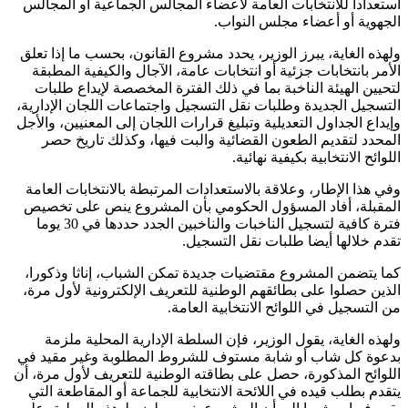
استعدادا للانتخابات العامة لأعضاء المجالس الجماعية أو المجالس
الجهوية أو أعضاء مجلس النواب.
ولهذه الغاية، يبرز الوزير، يحدد مشروع القانون، بحسب ما إذا تعلق
الأمر بانتخابات جزئية أو انتخابات عامة، الآجال والكيفية المطبقة
لتحيين الهيئة الناخبة بما في ذلك الفترة المخصصة لإيداع طلبات
التسجيل الجديدة وطلبات نقل التسجيل واجتماعات اللجان الإدارية،
وإيداع الجداول التعديلية وتبليغ قرارات اللجان إلى المعنيين، والأجل
المحدد لتقديم الطعون القضائية والبت فيها، وكذلك تاريخ حصر
اللوائح الانتخابية بكيفية نهائية.
وفي هذا الإطار، وعلاقة بالاستعدادات المرتبطة بالانتخابات العامة
المقبلة، أفاد المسؤول الحكومي بأن المشروع ينص على تخصيص
فترة كافية لتسجيل الناخبات والناخبين الجدد حددها في 30 يوما
تقدم خلالها أيضا طلبات نقل التسجيل.
كما يتضمن المشروع مقتضيات جديدة تمكن الشباب، إناثا وذكورا،
الذين حصلوا على بطائقهم الوطنية للتعريف الإلكترونية لأول مرة،
من التسجيل في اللوائح الانتخابية العامة.
ولهذه الغاية، يقول الوزير، فإن السلطة الإدارية المحلية ملزمة
بدعوة كل شاب أو شابة مستوف للشروط المطلوبة وغير مقيد في
اللوائح المذكورة، حصل على بطاقته الوطنية للتعريف لأول مرة، أن
يتقدم بطلب قيده في اللائحة الانتخابية للجماعة أو المقاطعة التي