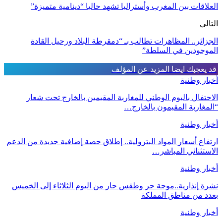
العلاقات بين المغرب وأستراليا تشهد حاليا “دينامية متميزة”
التالي
الجزائر.. المظاهرات تطالب بـ “دمقرطة البلاد ورحيل القادة
الموجودين في السلطة”
قد يعجبك ايضا
المزيد عن المؤلف
أخبار وطنية
الاحتفال باليوم الوطني للمغاربة المقيمين بالخارج تحت شعار
“المغاربة المقيمون بالخارج…
أخبار وطنية
ارتفاع أسعار المواد البترولية.. إطلاق حصة إضافية جديدة من الدعم
الاستثنائي المباشر…
أخبار وطنية
نشرة إنذارية..موجة حر وطقس حار من اليوم الثلاثاء إلى الخميس
بعدد من مناطق المملكة
أخبار وطنية