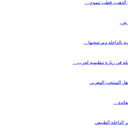
دي الذهب، قطب تنموي…
عية بالداخلة ومرشحيها…
لة في زيارة تنظيمية لحزب…
تأهل المنتخب المغربي
لفائدة…
 الداخلة الطبيعي