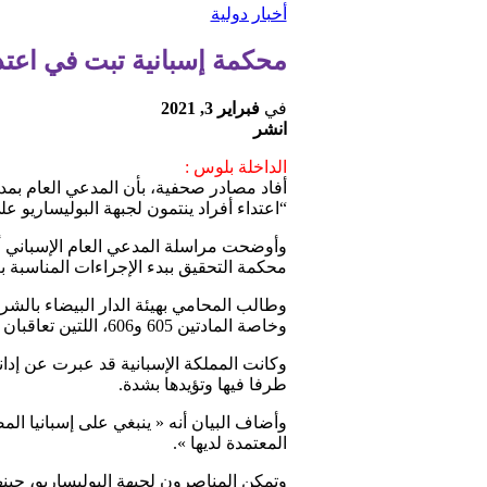
أخبار دولية
محكمة إسبانية تبت في اعتدا
في
فبراير 3, 2021
انشر
الداخلة بلوس :
أفاد مصادر صحفية، بأن المدعي العام بمد
“اعتداء أفراد ينتمون لجبهة البوليساريو ع
وأوضحت مراسلة المدعي العام الإسباني أن
محكمة التحقيق ببدء الإجراءات المناسبة 
وطالب المحامي بهيئة الدار البيضاء بالش
وخاصة المادتين 605 و606، اللتين تعاقبان على وجه التحديد الهجمات على المرافق الدبلوماسية والقنصلية.
وكانت المملكة الإسبانية قد عبرت عن إدان
طرفا فيها وتؤيدها بشدة.
وأضاف البيان أنه « ينبغي على إسبانيا ال
المعتمدة لديها ».
وتمكن المناصرون لجبهة البوليساريو، حينه