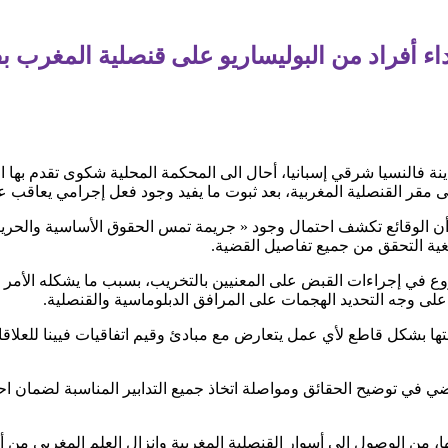
ء أفراد من البوليساريو على قنصلية المغرب بف
ينة فالنسيا شرقي إسبانيا، أحال الى المحكمة المحلية شكوى تقدم به
لى مقر القنصلية المغربية، بعد ثبوت ما يفيد وجود فعل إجرامي يعاقب عل
 الوقائع تكشف احتمال وجود « جريمة تمس الحقوق الأساسية والحريات 
بغية التحقق من جميع تفاصيل القضية.
روع في إجراءات القبض على المعنيين بالتخريب، بسبب ما يشكله الأمر 
تها بشكل قاطع لأي عمل يتعارض مع مبادئ وقيم اتفاقيات فيينا للعلاقات
مضي في توضيح الحقائق ومواصلة اتخاذ جميع التدابير المناسبة لضمان ا
ا، من الوصول إلى أسوار القنصلية المغربية وإنزال العلم المغربي من 