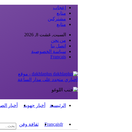
إعجاب
متابع
مشتركين
متابع
السبت, غشت 8, 2026
من نحن
اتصل بنا
سياسة الخصوصية
Français
dakhlaplus - موقع
اخباري متجدد على مدار الساعة
الرئيسية
أخبار جهوية
أخبار الص
fr
Français
ثقافة وفن