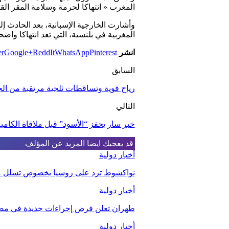
المغرب « انتهاكا لحرمة وسلامة المقر الق
وأشارت الخارجية الإسبانية، بعد الحادث إل
المغربية في بلنسية، التي تعد انتهاكا واضح
انشر
Pinterest
WhatsApp
ReddIt
Google+
er
السابق
رياح قوية وتساقطات ثلجية مرتقبة من ال
التالي
خبر سار يحفز “الأسود” قبل ملاقاة الكامي
قد يعجبك ايضا
المزيد عن المؤلف
أخبار دولية
نواكشوط ترد على روسيا بخصوص تسلل مقا
أخبار دولية
طهران تعلن فرض إجراءات جديدة في مض
أخبار دولية