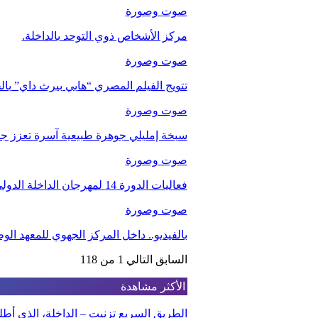
صوت وصورة
مركز الأشخاص ذوي التوحد بالداخلة.
صوت وصورة
تتويج الفيلم المصري “هابي بيرث داي” با
صوت وصورة
سبخة إمليلي جوهرة طبيعية آسرة تعزز جاذب
صوت وصورة
فعاليات الدورة 14 لمهرجان الداخلة الدولي للفيلم
صوت وصورة
بالفيديو.. داخل المركز الجهوي للمعهد ا
السابق
التالي
1 من 118
الأكثر مشاهدة
الطريق السريع تزنيت – الداخلة، الذي أ