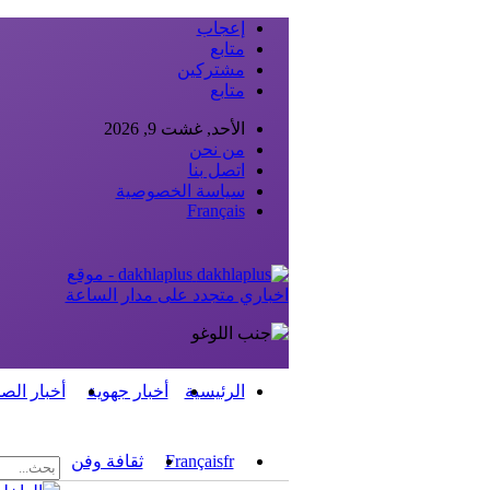
إعجاب
متابع
مشتركين
متابع
الأحد, غشت 9, 2026
من نحن
اتصل بنا
سياسة الخصوصية
Français
dakhlaplus - موقع
اخباري متجدد على مدار الساعة
الرئيسية
أخبار جهوية
أخبار الص
fr
Français
ثقافة وفن