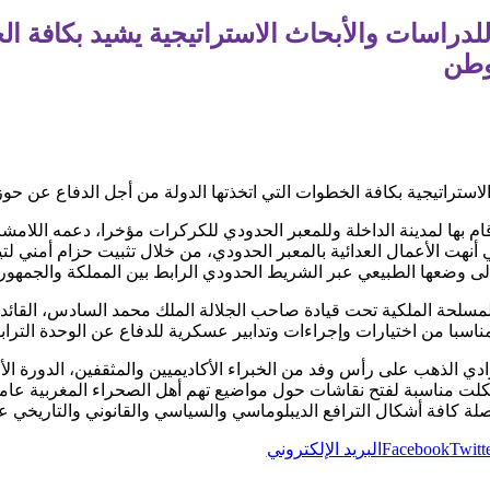
لدراسات والأبحاث الاستراتيجية يشيد بكافة ال
وطن
لاستراتيجية بكافة الخطوات التي اتخذتها الدولة من أجل الدفاع عن حو
قام بها لمدينة الداخلة وللمعبر الحدودي للكركرات مؤخرا، دعمه اللا
لتي أنهت الأعمال العدائية بالمعبر الحدودي، من خلال تثبيت حزام أمني ل
 وضعها الطبيعي عبر الشريط الحدودي الرابط بين المملكة والجمهورية 
مسلحة الملكية تحت قيادة صاحب الجلالة الملك محمد السادس، القائد 
ناسبا من اختيارات وإجراءات وتدابير عسكرية للدفاع عن الوحدة الترابي
ادي الذهب على رأس وفد من الخبراء الأكاديميين والمثقفين، الدورة ال
ر” تحت شعار “الكركرات 2020″، شكلت مناسبة لفتح نقاشات حول مواضيع تهم أهل الصحراء ال
صلة كافة أشكال الترافع الديبلوماسي والسياسي والقانوني والتاريخي عل
Twitt
Facebook
البريد الإلكتروني