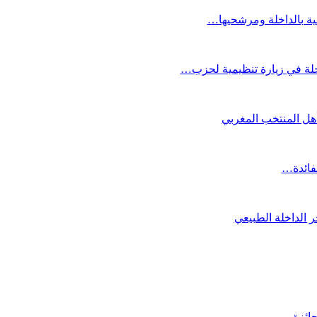
عية بالداخلة ومرشحيها…
لة في زيارة تنظيمية لحزب…
تأهل المنتخب المغربي
لفائدة…
 الداخلة الطبيعي
لجائزة…