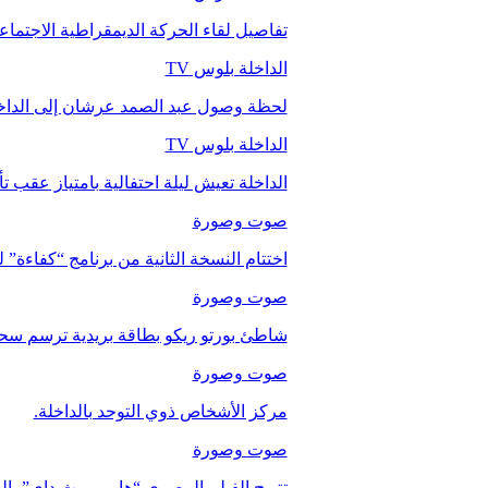
تفاصيل لقاء الحركة الديمقراطية الاجتما
الداخلة بلوس TV
لحظة وصول عبد الصمد عرشان إلى الداخ
الداخلة بلوس TV
الداخلة تعيش ليلة احتفالية بامتياز عقب 
صوت وصورة
اختتام النسخة الثانية من برنامج “كفاءة” 
صوت وصورة
شاطئ بورتو ريكو بطاقة بريدية ترسم سحر
صوت وصورة
مركز الأشخاص ذوي التوحد بالداخلة.
صوت وصورة
تتويج الفيلم المصري “هابي بيرث داي” با