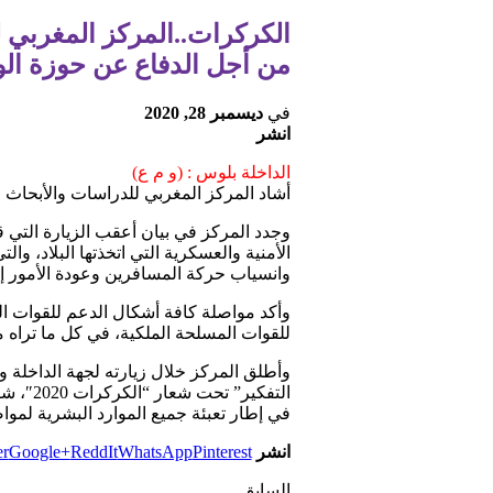
الكركرات..المركز المغربي ل
من أجل الدفاع عن حوزة ال
في
ديسمبر 28, 2020
انشر
الداخلة بلوس : (و م ع)
أشاد المركز المغربي للدراسات والأبحاث ا
وجدد المركز في بيان أعقب الزيارة التي 
الأمنية والعسكرية التي اتخذتها البلاد، وا
وانسياب حركة المسافرين وعودة الأمور إلى
وأكد مواصلة كافة أشكال الدعم للقوات ال
للقوات المسلحة الملكية، في كل ما تراه م
وأطلق المركز خلال زيارته لجهة الداخلة و
التفكي
في إطار تعبئة جميع الموارد البشرية لموا
انشر
Pinterest
WhatsApp
ReddIt
Google+
er
السابق